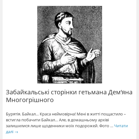
Забайкальські сторінки гетьмана Дем‘яна
Многогрішного
Бурятія. Байкал… Краса неймовірна! Мені в житті пощастило –
встигла побачити Байкал… Але, в домашньому архіві
залишилися лише щоденники моїх подорожей. Фото …
Читати
далі
→