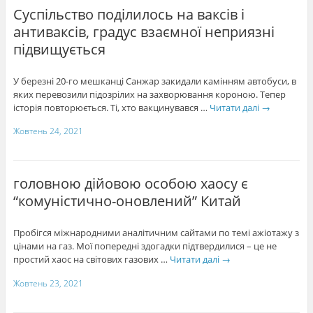
Суспільство поділилось на ваксів і
антиваксів, градус взаємної неприязні
підвищується
У березні 20-го мешканці Санжар закидали камінням автобуси, в
яких перевозили підозрілих на захворювання короною. Тепер
історія повторюється. Ті, хто вакцинувався …
Читати далі
→
Жовтень 24, 2021
головною дійовою особою хаосу є
“комуністично-оновлений” Китай
Пробігся міжнародними аналітичним сайтами по темі ажіотажу з
цінами на газ. Мої попередні здогадки підтвердилися – це не
простий хаос на світових газових …
Читати далі
→
Жовтень 23, 2021