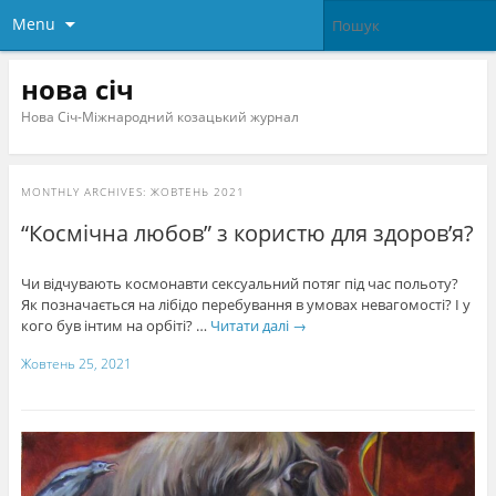
Menu
нова січ
Нова Січ-Міжнародний козацький журнал
MONTHLY ARCHIVES:
ЖОВТЕНЬ 2021
“Космічна любов” з користю для здоров’я?
Чи відчувають космонавти сексуальний потяг під час польоту?
Як позначається на лібідо перебування в умовах невагомості? І у
кого був інтим на орбіті? …
Читати далі
→
Жовтень 25, 2021