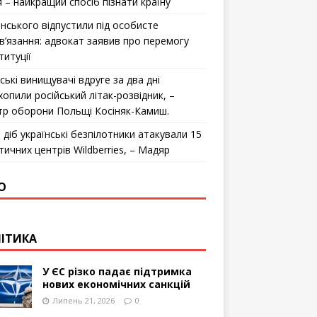
я – найкращий спосіб пізнати країну
інського відпустили під особисте
в’язання: адвокат заявив про перемогу
титуції
ські винищувачі вдруге за два дні
хопили російський літак-розвідник, –
стр оборони Польщі Косіняк-Камиш.
 діб українські безпілотники атакували 15
тичних центрів Wildberries, – Мадяр
О
ІТИКА
У ЄС різко падає підтримка
нових економічних санкцій
Липень 21, 2026
0