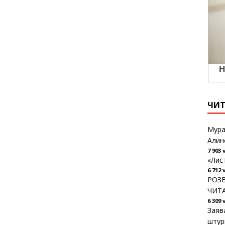
ЧИ
Мура
Алин
7 903 
«Лис
6 712 
РОЗВ
ЧИТ
6 309 
Заяв
штур