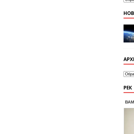
НО
АРХ
РЕК