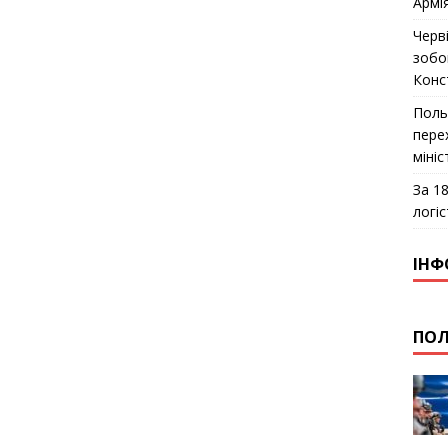
Армі
Черв
зобо
Конс
Поль
пере
міні
За 18
логіс
ІНФ
ПОЛ