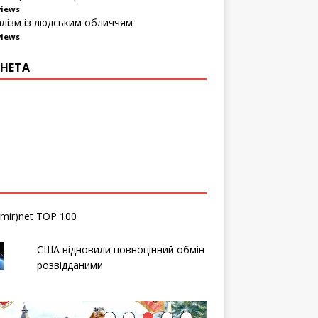
views
алізм із людським обличчям
views
НЕТА
США відновили повноцінний обмін
розвідданими