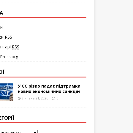
А
ти
си
RSS
нтарі
RSS
Press.org
ІЇ
У ЄС різко падає підтримка
нових економічних санкцій
Липень 21, 2026
0
ЕГОРІЇ