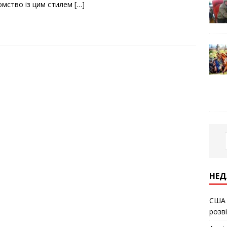
омство із цим стилем
[…]
НЕД
США 
розв