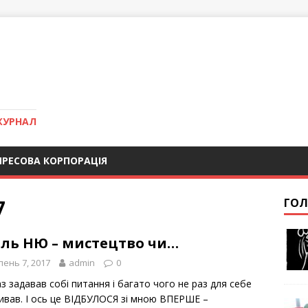
ЖУРНАЛ
ПРЕСОВА КОРПОРАЦІЯ
7
ГОЛ
иль НЮ – мистецтво чи…
ень 7, 2017
admin
0
з задавав собі питання і багато чого не раз для себе
ривав. І ось це ВІДБУЛОСЯ зі мною ВПЕРШЕ –