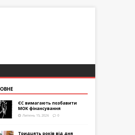
ОВНЕ
ЄС вимагають позбавити
МОК фінансування
Липень 15, 2026
0
Тридцять років від дня