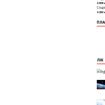
4 938 
Соці
4 292 
ПЛА
ЛІК