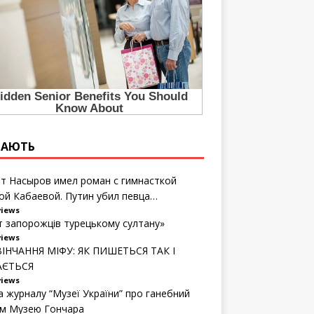
ТАЮТЬ
т Насыров имел роман с гимнасткой
ой Кабаевой. Путин убил певца…
views
т запорожців турецькому султану»
views
ІНЧАННЯ МІФУ: ЯК ПИШЕТЬСЯ ТАК І
АЄТЬСЯ
views
а журналу “Музеї України” про ганебний
м Музею Гончара