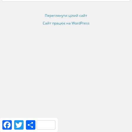
Переглянути цілий сайт
Сайт працює на WordPress
F
T
S
a
w
h