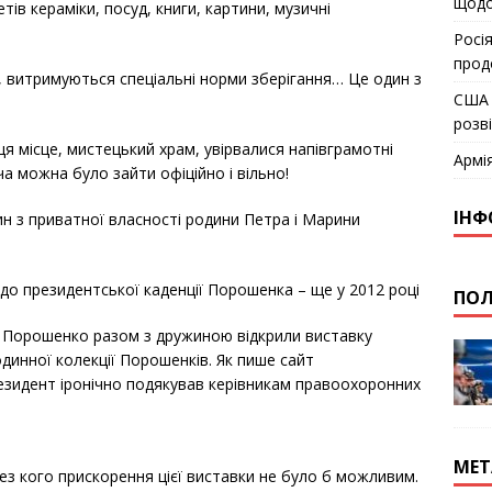
щодо
тів кераміки, посуд, книги, картини, музичні
Росія
прод
, витримуються спеціальні норми зберігання… Це один з
США 
розв
ця місце, мистецький храм, увірвалися напівграмотні
Армі
а можна було зайти офіційно і вільно!
ІНФ
тин з приватної власності родини Петра і Марини
 до президентської каденції Порошенка – ще у 2012 році
ПОЛ
о Порошенко разом з дружиною відкрили виставку
одинної колекції Порошенків. Як пише сайт
резидент іронічно подякував керівникам правоохоронних
МЕТ
без кого прискорення цієї виставки не було б можливим.