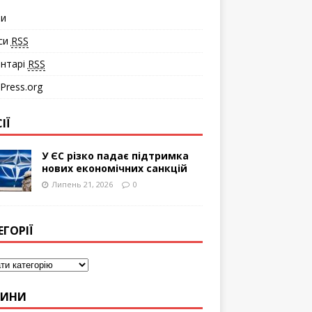
ти
си
RSS
нтарі
RSS
Press.org
ІЇ
У ЄС різко падає підтримка
нових економічних санкцій
Липень 21, 2026
0
ЕГОРІЇ
ВИНИ