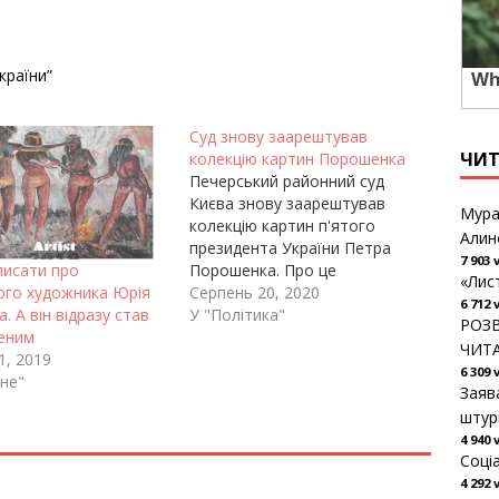
країни”
Суд знову заарештував
ЧИ
колекцію картин Порошенка
Печерський районний суд
Києва знову заарештував
Мура
колекцію картин п'ятого
Алин
президента України Петра
7 903 
Порошенка. Про це
писати про
«Лис
повідомили адвокати
Серпень 20, 2020
ого художника Юрія
6 712 
політика. Так, адвокат Ігор
У "Політика"
. А він відразу став
РОЗВ
Головань нагадав, що в липні
еним
ЧИТ
цього року Київський
1, 2019
6 309 
апеляційний суд скасував
не"
Заяв
арешт 42 картин Порошенка.
штур
Раніше через ці полотна
4 940 
спецназ Державного бюро
Соці
розслідувань штурмував
4 292 
музей Івана Гончара в Києві.…