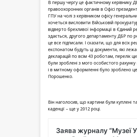
В першу чергу це фактичному керівнику Д
правоохоронних органів в Офісі президен
ГПУ на чолі з керівником офісу генераль
хочеться висловити Військовій прокуратур
відверто брехливої інформації в Єдиний р
здається, другого департаменту ДБР по ро
це все підписали. І сказати, що для всіх 
експонатом будуть ці документи, які лежа
декларацій по всім 43 роботам, перелік цих
були зроблені з мого особистого рахунку п
і в митному оформленні було зроблено цей
Порошенко.
Він наголосив, що картини були куплені т
каденції – ще у 2012 році.