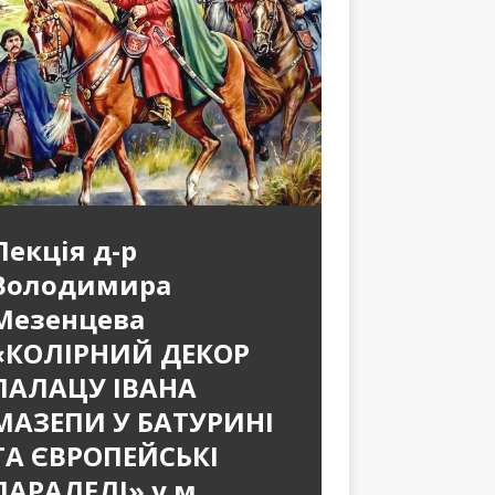
Лекція д-р
Володимира
Мезенцева
«КОЛІРНИЙ ДЕКОР
ПАЛАЦУ ІВАНА
МАЗЕПИ У БАТУРИНІ
ТА ЄВРОПЕЙСЬКІ
ПАРАЛЕЛІ» у м.