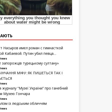
ТАЮТЬ
т Насыров имел роман с гимнасткой
ой Кабаевой. Путин убил певца…
views
т запорожців турецькому султану»
views
ІНЧАННЯ МІФУ: ЯК ПИШЕТЬСЯ ТАК І
АЄТЬСЯ
views
а журналу “Музеї України” про ганебний
м Музею Гончара
views
алізм із людським обличчям
views