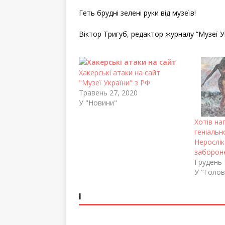
Геть брудні зелені руки від музеїв!
Віктор Тригуб, редактор журналу “Музеї У
Хакерські атаки на сайт
"Музеї України" з РФ
Травень 27, 2020
У "Новини"
Хотів на
геніальн
Неросліка
заборон
Грудень 
У "Голов
І