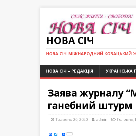
НОВА СІЧ
НОВА СІЧ-МІЖНАРОДНИЙ КОЗАЦЬКИЙ 
НОВА СІЧ – РЕДАКЦІЯ
УКРАЇНСЬКА 
Заява журналу “М
ганебний штурм
Травень 26, 2020
admin
Головне
,
F
T
S