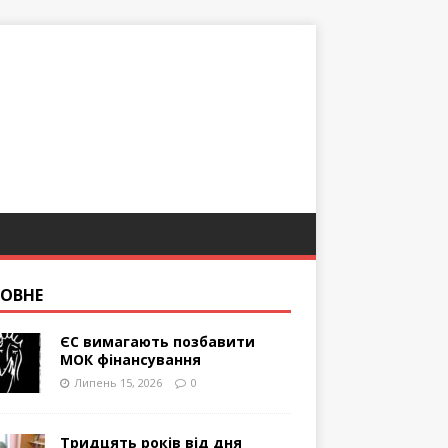
ОВНЕ
ЄС вимагають позбавити
МОК фінансування
Липень 15, 2026
0
Тридцять років від дня