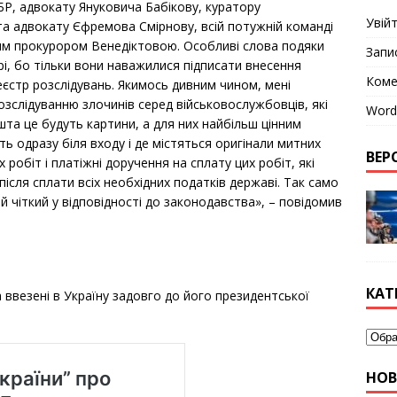
БР, адвокату Януковича Бабікову, куратору
Увій
та адвокату Єфремова Смірнову, всій потужній команді
ним прокурором Венедіктовою. Особливі слова подяки
Запи
і, бо тільки вони наважилися підписати внесення
Коме
еєстр розслідувань. Якимось дивним чином, мені
зслідуванню злочинів серед військовослужбовців, які
Word
решта це будуть картини, а для них найбільш цінним
ть одразу біля входу і де містяться оригінали митних
ВЕРС
 робіт і платіжні доручення на сплату цих робіт, які
ісля сплати всіх необхідних податків державі. Так само
 чіткий у відповідності до законодавства», – повідомив
КАТ
а ввезені в Україну задовго до його президентської
НО