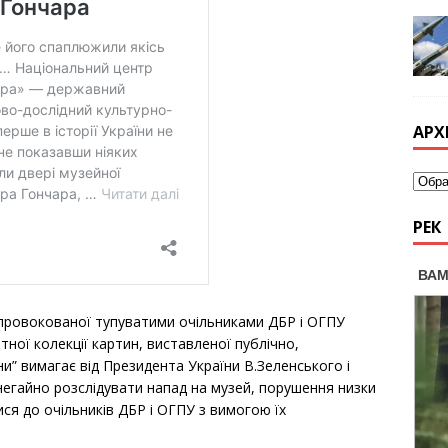
АРХ
РЕК
спровокованої тупуватими очільниками ДБР і ОГПУ
ної колекції картин, виставленої публічно,
и” вимагає від Президента України В.Зеленського і
негайно розслідувати напад на музей, порушення низки
ися до очільників ДБР і ОГПУ з вимогою їх