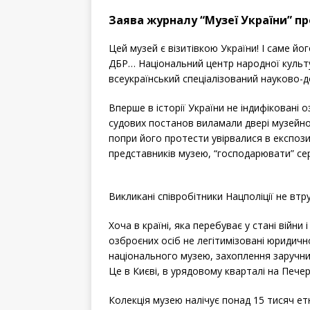
a
w
h
c
i
a
e
t
r
Заява журналу “Музеї України” п
b
t
e
o
e
o
r
k
Цей музей є візитівкою України! І саме йо
ДБР… Національний центр народної культ
всеукраїнський спеціалізований науково-д
Вперше в історії України не індифіковані 
судових постанов виламали двері музейно
попри його протести увірвалися в експози
представників музею, “господарювати” сер
Викликані співробітники Нацполіції не вт
Хоча в країні, яка перебуває у стані війни 
озброєних осіб не легітимізовані юридич
національного музею, захоплення заручн
Це в Києві, в урядовому кварталі на Печер
Колекція музею налічує понад 15 тисяч ет