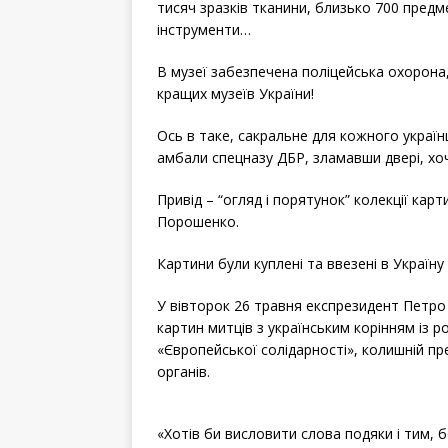
тисяч зразків тканини, близько 700 предме
інструменти…
В музеї забезпечена поліцейська охорона
кращих музеїв України!
Ось в таке, сакральне для кожного україн
амбали спецназу ДБР, зламавши двері, хоч
Привід – “огляд і порятунок” колекції кар
Порошенко.
Картини були куплені та ввезені в Україну
У вівторок 26 травня експрезидент Петр
картин митців з українським корінням із р
«Європейської солідарності», колишній п
органів.
«Хотів би висловити слова подяки і тим, 