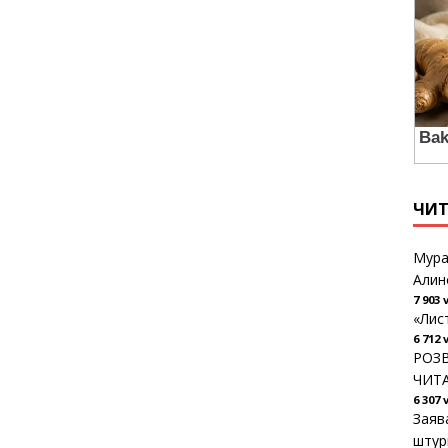
ЧИ
Мура
Алин
7 903 
«Лис
6 712 
РОЗВ
ЧИТ
6 307 
Заяв
штур