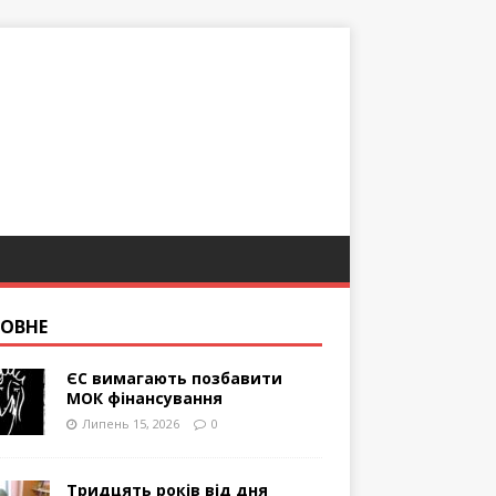
ОВНЕ
ЄС вимагають позбавити
МОК фінансування
Липень 15, 2026
0
Тридцять років від дня