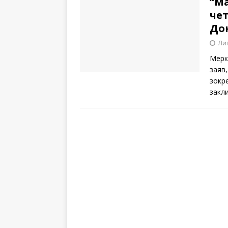
“Ма
чет
До
Лип
Мерк
заяв,
зокр
закл