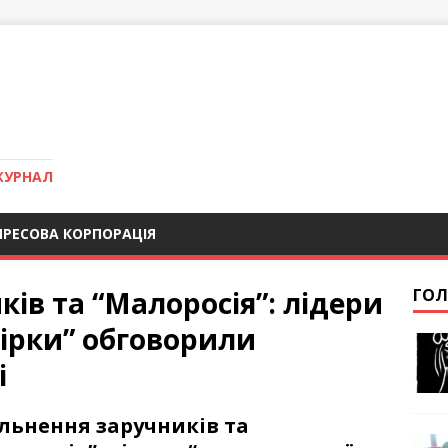
ЖУРНАЛ
ПРЕСОВА КОРПОРАЦІЯ
ків та “Малоросія”: лідери
ГОЛ
ірки” обговорили
і
льнення заручників та