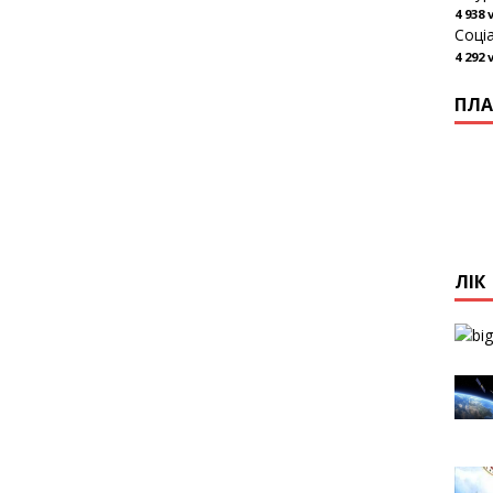
4 938 
Соці
4 292 
ПЛА
ЛІК