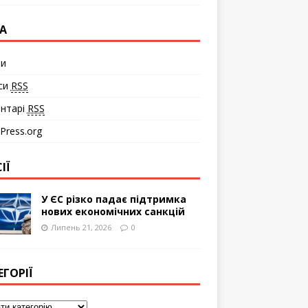
А
ти
си
RSS
нтарі
RSS
Press.org
ІЇ
У ЄС різко падає підтримка
нових економічних санкцій
Липень 21, 2026
0
ЕГОРІЇ