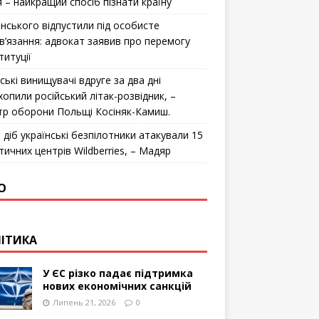
я – найкращий спосіб пізнати країну
інського відпустили під особисте
в’язання: адвокат заявив про перемогу
титуції
ські винищувачі вдруге за два дні
хопили російський літак-розвідник, –
стр оборони Польщі Косіняк-Камиш.
 діб українські безпілотники атакували 15
тичних центрів Wildberries, – Мадяр
О
ІТИКА
У ЄС різко падає підтримка
нових економічних санкцій
Липень 21, 2026
0