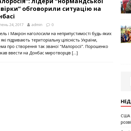
лоросія”: лідери “нормандської
вірки” обговорили ситуацію на
нбасі
ень 24, 2017
admin
0
ель і Макрон наголосили на неприпустимості будь-яких
 які підривають територіальну цілісність України,
ема про створення так званої “Малоросії”. Порошенко
икав ввести на Донбас миротворців
[…]
НЕД
США 
розв