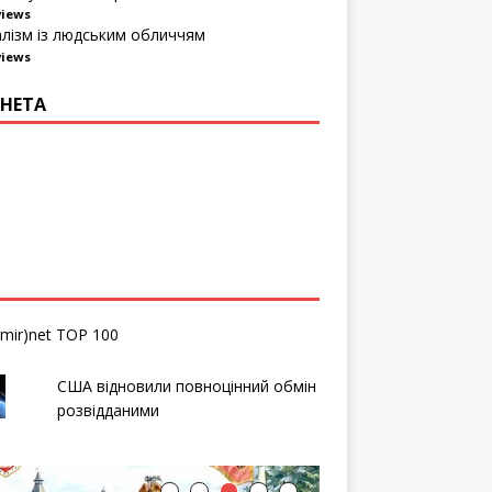
views
алізм із людським обличчям
views
НЕТА
США відновили повноцінний обмін
розвідданими