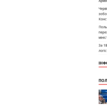
Армі
Черв
зобо
Конс
Поль
пере
міні
За 18
логіс
ІНФ
ПОЛ