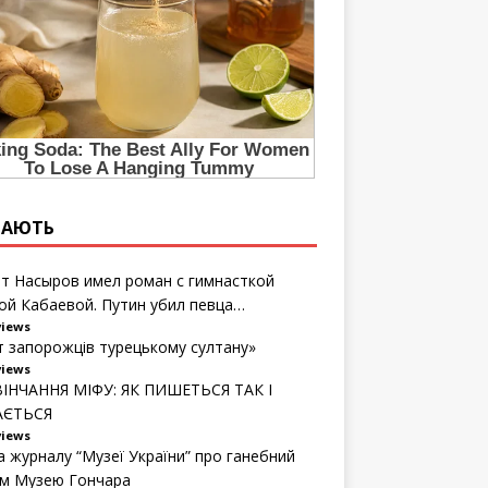
ТАЮТЬ
т Насыров имел роман с гимнасткой
ой Кабаевой. Путин убил певца…
views
т запорожців турецькому султану»
views
ІНЧАННЯ МІФУ: ЯК ПИШЕТЬСЯ ТАК І
АЄТЬСЯ
views
а журналу “Музеї України” про ганебний
м Музею Гончара