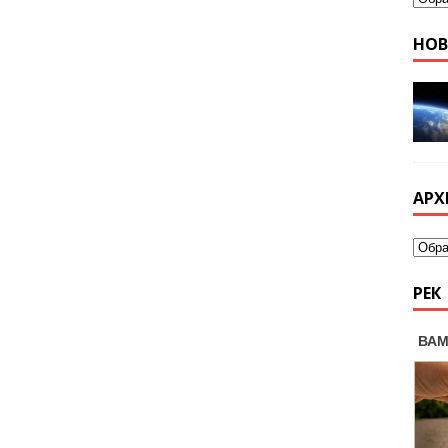
НО
АРХ
РЕК