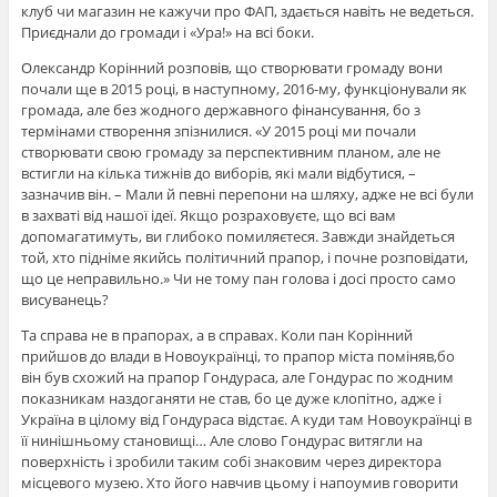
клуб чи магазин не кажучи про ФАП, здається навіть не ведеться.
Приєднали до громади і «Ура!» на всі боки.
Олександр Корінний розповів, що створювати громаду вони
почали ще в 2015 році, в наступному, 2016-му, функціонували як
громада, але без жодного державного фінансування, бо з
термінами створення зпізнилися. «У 2015 році ми почали
створювати свою громаду за перспективним планом, але не
встигли на кілька тижнів до виборів, які мали відбутися, –
зазначив він. – Мали й певні перепони на шляху, адже не всі були
в захваті від нашої ідеї. Якщо розраховуєте, що всі вам
допомагатимуть, ви глибоко помиляєтеся. Завжди знайдеться
той, хто підніме якийсь політичний прапор, і почне розповідати,
що це неправильно.» Чи не тому пан голова і досі просто само
висуванець?
Та справа не в прапорах, а в справах. Коли пан Корінний
прийшов до влади в Новоукраїнці, то прапор міста поміняв,бо
він був схожий на прапор Гондураса, але Гондурас по жодним
показникам наздоганяти не став, бо це дуже клопітно, адже і
Україна в цілому від Гондураса відстає. А куди там Новоукраїнці в
її нинішньому становищі… Але слово Гондурас витягли на
поверхність і зробили таким собі знаковим через директора
місцевого музею. Хто його навчив цьому і напоумив говорити