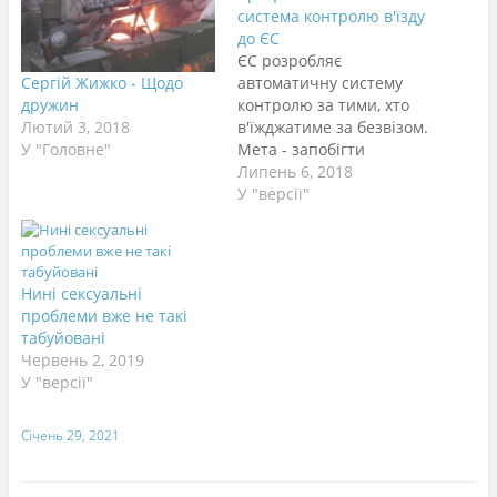
система контролю в'їзду
до ЄС
ЄС розробляє
Сергій Жижко - Щодо
автоматичну систему
дружин
контролю за тими, хто
Лютий 3, 2018
в'їжджатиме за безвізом.
У "Головне"
Мета - запобігти
потраплянню до
Липень 6, 2018
Шенгену терористів,
У "версії"
злочинців, шахраїв і
нелегальних мігрантів.
Європарламент дав
зелене світло проекту.
Нині сексуальні
Останнім часом
проблеми вже не такі
Євросоюз докладає
табуйовані
дедалі більших зусиль
Червень 2, 2019
для того, аби краще
У "версії"
контролювати свої
кордони. До цього його
Січень 29, 2021
підштовхнула не лише
криза біженців,…