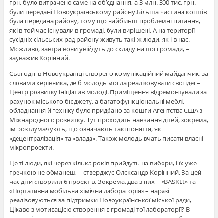
грн. було витрачено саме на об’єднання, а 3 млн. 300 тис. грн.
були передані Новоукраїнському району.Більша частина коштів
була передана району, тому що найбільш проблемні питання,
які в той час існували в громаді, були вирішені. А на території
сусідніх сільських рад району живуть такі ж люди, як і в нас.
Можливо, завтра вони увійдуть до складу нашої громади, –
зауважив Корінний.
Сьогодні в Новоукраїнці створено комунікаційний майданчик, за
словами керівника, де б молодь могла реалізовувати свої ідеї –
Центр розвитку ініціатив молоді. Приміщення відремонтували за
рахунок міського бюджету, а багатофункціональні меблі,
обладнання й техніку було придбано за кошти Агентства США з
Міжнародного розвитку. Тут проходить навчання дітей, зокрема,
їм розтлумачують, що означають такі поняття, як
«децентралізація» та «влада». Також молодь вчать писати власні
мікропроекти.
Це ті люди, які через кілька років прийдуть на вибори, і їх уже
гречкою не обманеш, – стверджує Олександр Корінний. За цей
час діти створили 6 проектів. Зокрема, два з них – «BASKEt» та
«Портативна мобільна хімічна лабораторія» – наразі
реалізовуються за підтримки Новоукраїнської міської ради,
Цікаво з мотивацією створення в громаді тої лабораторії? В