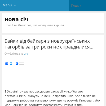
Menu
нова січ
Нова Січ-Міжнародний козацький журнал
Байки від байкаря з новоукраїнських
пагорбів за три роки не справдилися…
Опубліковано
угк
F
T
S
a
w
h
c
i
a
e
t
r
b
t
e
o
e
o
r
k
В Україні триває процес децентралізації, у якої багато
прихильників, і мабуть не менше противників. Але є ті, хто не
підтримує реформи, напевно тому, що не розуміє її переваг, або
має шанс від неї особисто постраждати. Разом із тим,