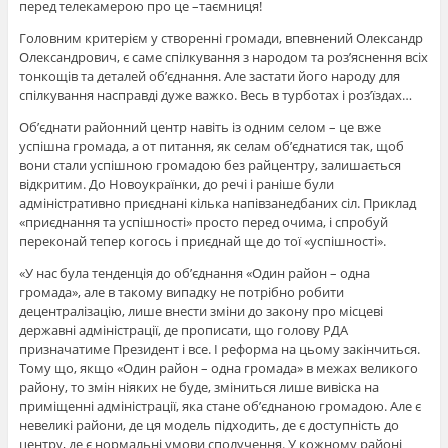
перед телекамерою про це –таємниця!
Головним критерієм у створенні громади, впевнений Олександр
Олександрович, є саме спілкування з народом та роз’яснення всіх
тонкощів та деталей об’єднання. Але застати його народу для
спілкування насправді дуже важко. Весь в турботах і роз’їздах…
Об’єднати районний центр навіть із одним селом – це вже
успішна громада, а от питання, як селам об’єднатися так, щоб
вони стали успішною громадою без райцентру, залишається
відкритим. До Новоукраїнки, до речі і раніше були
адміністративно приєднані кілька напівзанедбаних сіл. Приклад
«приєднання та успішності» просто перед очима, і спробуй
переконай тепер когось і приєднай ще до тої «успішності».
«У нас була тенденція до об’єднання «Один район – одна
громада», але в такому випадку не потрібно робити
децентралізацію, лише внести зміни до закону про місцеві
державні адміністрації, де прописати, що голову РДА
призначатиме Президент і все. І реформа на цьому закінчиться.
Тому що, якщо «Один район – одна громада» в межах великого
району, то змін ніяких не буде, зміниться лише вивіска на
приміщенні адміністрації, яка стане об’єднаною громадою. Але є
невеликі райони, де ця модель підходить, де є доступність до
центру, де є нормальні умови сполучення. У кожному районі