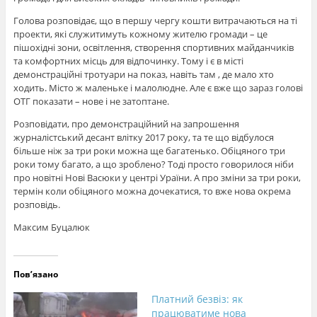
Голова розповідає, що в першу чергу кошти витрачаються на ті
проекти, які служитимуть кожному жителю громади – це
пішохідні зони, освітлення, створення спортивних майданчиків
та комфортних місць для відпочинку. Тому і є в місті
демонстраційні тротуари на показ, навіть там , де мало хто
ходить. Місто ж маленьке і малолюдне. Але є вже що зараз голові
ОТГ показати – нове і не затоптане.
Розповідати, про демонстраційний на запрошення
журналістський десант влітку 2017 року, та те що відбулося
більше ніж за три роки можна ще багатенько. Обіцяного три
роки тому багато, а що зроблено? Тоді просто говорилося ніби
про новітні Нові Васюки у центрі Ураїни. А про зміни за три роки,
термін коли обіцяного можна дочекатися, то вже нова окрема
розповідь.
Максим Буцалюк
Пов’язано
Платний безвіз: як
працюватиме нова