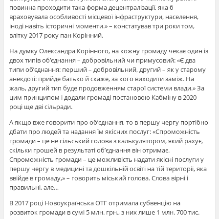
повинна проходити така форма децентралізації, яка б
враховувала особливості місцевої інфраструктури, населення,
іноді навіть історичні моменти.» – констатував три роки том,
влітку 2017 року пан Корінний.
На думку Олександра Корінного, на кожну громаду чекає один із
двох типів об’єднання – добровільний чи примусовий: «Є два
типи об’єднання: перший – добровільний, другий – як у старому
анекдоті: прийде батько й скаже, за кого виходити заміж. На
жаль, другий тип буде продовженням старої системи влади.» За
цим принципом і додали громаді постановою Кабміну в 2020
році ще дві сільради.
А якщо вже говорити про об’єднання, то в першу чергу портібно
дбати про людей та надання їм якісних послуг: «Спроможність
громади – це не сільський голова з калькулятором, який рахує,
скільки грошей в результаті об’єднання він отримає.
Спроможність громади – це можливість надати якісні послуги у
першу чергу в медицині та дошкільній освіті на тій території, яка
ввійде в громаду,» – говорить міський голова. Слова вірні і
правильні, але…
В 2017 році Новоукраїнська ОТГ отримала субвенцію на
розвиток громади в сумі 5 млн. грн., з них лише 1 млн. 700 тис.