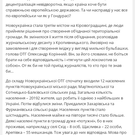
децентралізація невідворотна, якщо країна хоче бути
справжньою європейською державою. Та чи насправді у нас все
по-європейськи чи як у Гондурасі?
Новоукраїнка стала третім містом на Кіровоградщині, де люди
прийняли рішення про створення об’єднаної територіальної
громади. Як змінилося її життя після об’єднання, розповідав
журналыському десанту з Кропивницького, ймовірно на
замовлення і для створення іміджу у вигляді мильної бульбашки,
голова ОТГ Олександр Корінний. Він, за його словами, не боїться
брати на себе відповідальність і «тягнути цей локомотив за
собою». От як би не той приїзд журналістів, то хто про те знав
би…
До складу Новоукраїнської ОТГ спочатку входили 12 населених
пунктів Новоукраїнської міської ради, Мар’янопілської та
Сотницько-Балківської сільських рад. Загальна кількість
населення – 20192 жителя, що робить її однією з найбільших в
Україні. Потім відбулися зміни. Приєдалися Захарівська та
Фурманівська сільські ради. Населених пунктів стало
шістнадцять. Населення майже на півтори тисячі стало більше.
Деякі населені пункти в громаді дуже «потужні», бо в них
проживає, наприклад у селі Схід – 8 осіб, Щасливка – 22 особи,
Арепівка – 55 мешканців. Тож увага до них відповідна. Мова про