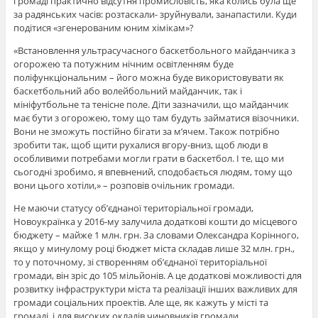
громаді практично відсутня промисловість, яка колись була ще
за радянських часів: розтаскали- зруйнували, занапастили. Куди
подітися «згенерованим юним хімікам»?
«Встановлення ультрасучасного баскетбольного майданчика з
огорожею та потужним нічним освітленням буде
поліфункціональним – його можна буде використовувати як
баскетбольний або волейбольний майданчик, так і
мініфутбольне та тенісне поле. Діти зазначили, що майданчик
має бути з огорожею, тому що там будуть займатися візочники.
Вони не зможуть постійно бігати за м’ячем. Також потрібно
зробити так, щоб щити рухалися вгору-вниз, щоб люди в
особливими потребами могли грати в баскетбол. І те, що ми
сьогодні зробимо, я впевнений, сподобається людям, тому що
вони цього хотіли,» – розповів очільник громади.
Не маючи статусу об’єднаної територіальної громади,
Новоукраїнка у 2016-му залучила додаткові кошти до місцевого
бюджету – майже 1 млн. грн. За словами Олександра Корінного,
якщо у минулому році бюджет міста складав лише 32 млн. грн.,
то у поточному, зі створенням об’єднаної територіальної
громади, він зріс до 105 мільйонів. А це додаткові можливості для
розвитку інфраструктури міста та реалізації інших важливих для
громади соціальних проектів. Але ще, як кажуть у місті та
громаді, і для високих окладів чиновників громади.