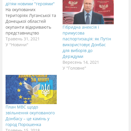
дітям новими "героями"
На окупованих
територіях Луганської та
Донецької областей
окупанти відкривають
Гібридна анексія і
представництво
примусова
всеросійської
Травень 31, 2021
паспортизація: як Путін
громадської організації
У "Новини"
використовує Донбас
ветеранів “Боевое
для виборів до
братство”. Вони
Держдуми
займатимуться
Вересень 14, 2021
пропагандою серед
У "Головне"
молоді та дітей. Про це
повідомляє Depo.Донбас
з посиланням на “Східну
правозахисну групу”.
Повідомляється, що
після візиту в ОРДЛО
План МВС щодо
депутатів Держдуми РФ
звільнення окупованого
Дмитра Сабліна та
Донбасу – це камінь у
Андрій Турчака, в Кремлі
город Порошенка
вирішили відкрити в
Травень 15, 2018