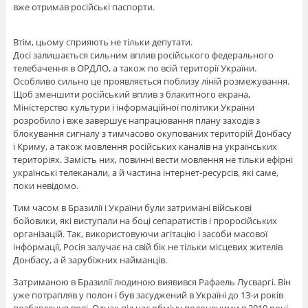
вже отримав російські паспорти.
Втім, цьому сприяють не тільки депутати.
Досі залишається сильним вплив російського федерального
телебачення в ОРДЛО, а також по всій території України.
Особливо сильно це проявляється поблизу ліній розмежування.
Щоб зменшити російський вплив з блакитного екрана,
Міністерство культури і інформаційної політики України
розробило і вже завершує напрацювання плану заходів з
блокування сигналу з тимчасово окупованих територій Донбасу
і Криму, а також мовлення російських каналів на українських
територіях. Замість них, повинні вести мовлення не тільки ефірні
українські телеканали, а й частина інтернет-ресурсів, які саме,
поки невідомо.
Тим часом в Бразилії і України були затримані військові
бойовики, які виступали на боці сепаратистів і проросійських
організацій. Так, використовуючи агітацію і засоби масової
інформації, Росія залучає на свій бік не тільки місцевих жителів
Донбасу, а й зарубіжних найманців.
Затриманою в Бразилії людиною виявився Рафаель Лусваргі. Він
уже потрапляв у полон і був засуджений в Україні до 13-и років
позбавлення волі. Однак під час обміну полоненими в 2019 році