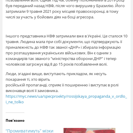
був переданий назад НВФ, після чого вирушив у Бразилію. Його
затримали 9 травня 2021 року місцеві правоохоронці, в тому
числі за участь у бойових діях на боці агресора.
Іншого представника НВФ затримали вже в Україні. Це сталося 10
травня. Людина мала при собі документи, що підтверджують її
приналежність до НВФ так званої «ДНР» і збирала інформацію
про розташування українських військових. Він є одним з
командирів так званого “міністерства оборони ДНР” і тепер
чоловікові загрожує від 8 до 15 років позбавлення волі.
Люди, згадані вище, виступають прикладом, як несуть
покарання ті, хто вірить
російській пропаганді, сприяє її поширенню і виступає в ролі
виконавця волі її замовника.
https://myc.news/ua/specproekty/rossijskaya_propaganda_v_ordlo_
i_ne_tolko
Пов’язано
“Промиватимуть” мізки