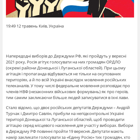
19:49 12 травень Київ, Україна
Напередодні виборів до Держдуми РФ, які пройдуть у вересні
2021 року, Росія агітує голосувати на них громадян ОРДЛО
(окремі райони Донецької і Луганської областей). При цьому
агітація і пропаганда відбувається не тільки на окупованих
територіях, а й по всій Україні внаслідок мовлення російських
телеканалів. У тому числі федеральне мовлення розповідає про
членів НВФ (незаконних військових формувань) як про героїв,
тим самим закликаючи більше людей записуватися в їхні лави.
Стало відомо, що двоє російських депутатів Держдуми – Андрій
Турчак і Дмитро Савлін, прибули на непідконтрольні Україні
території Донецької та Луганської областей, щоб проводити
агітацію серед місцевого населення для участі у виборах. Вибори
в Держдуму РФ повинні пройти 19 вересня. Депутати мають
намір закликати голосувати за «Єдину Росію» тих громадян, хто