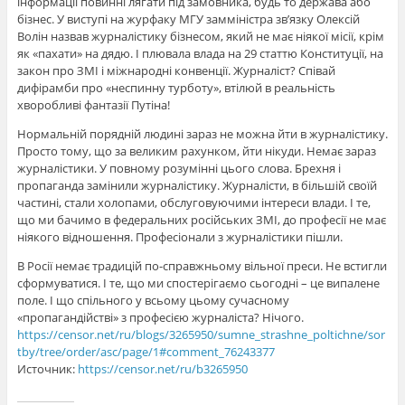
інформації повинні лягати під замовника, будь то держава або
бізнес. У виступі на журфаку МГУ замміністра зв’язку Олексій
Волін назвав журналістику бізнесом, який не має ніякої місії, крім
як «пахати» на дядю. І плювала влада на 29 статтю Конституції, на
закон про ЗМІ і міжнародні конвенції. Журналіст? Співай
дифірамби про «неспинну турботу», втілюй в реальність
хворобливі фантазії Путіна!
Нормальній порядній людині зараз не можна йти в журналістику.
Просто тому, що за великим рахунком, йти нікуди. Немає зараз
журналістики. У повному розумінні цього слова. Брехня і
пропаганда замінили журналістику. Журналісти, в більшій своїй
частині, стали холопами, обслуговуючими інтереси влади. І те,
що ми бачимо в федеральних російських ЗМІ, до професії не має
ніякого відношення. Професіонали з журналістики пішли.
В Росії немає традицій по-справжньому вільної преси. Не встигли
сформуватися. І те, що ми спостерігаємо сьогодні – це випалене
поле. І що спільного у всьому цьому сучасному
«пропагандійстві» з професією журналіста? Нічого.
https://censor.net/ru/blogs/3265950/sumne_strashne_poltichne/sor
tby/tree/order/asc/page/1#comment_76243377
Источник:
https://censor.net/ru/b3265950