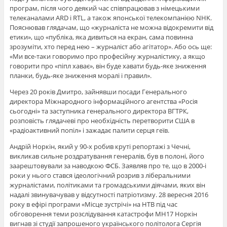
програм, після чого деякий час співпрацював з німецькими
телеканалами ARD і RTL, а також японської телекомпанією NHK.
Пояснював глядачам, що «журналіста не можна відокремити від
етики», що «публіка, яка дивиться на екран, сама повинна
зрозуміти, хто перед нею – журналіст або агітатор». Або ось ще:
«Ми все-таки говоримо про професійну журналістику, а якщо
говорити про «піпл хаває», він буде хавати будь-яке зниження
планки, будь-яке зниження моралі і правил».
Через 20 років Дмитро, зайнявши посади Генерального
директора Міжнародного інформаційного агентства «Росія
сьогодні» та заступника генерального директора ВГТРК,
розповість глядачеві про необхідність перетворити США в
«радіоактивний попіл» і зажадає палити серця геїв.
Андрій Норкін, який у 90-х робив круті репортажі з Чечні,
викликав сильне роздратування генералів, був в полоні, його
заарештовували за наводкою ФСБ. Заявляв про те, що в 2000-і
роки у нього стався ідеологічний розрив з ліберальними
журналістами, політиками та громадськими діячами, яких він
надалі звинувачував у відсутності патріотизму. 28 вересня 2016
року в ефірі програми «Місце зустрічі» на НТВ під час
обговорення теми розслідування катастрофи MH17 Норкін
вигнав зі студії запрошеного українського політолога Сергія