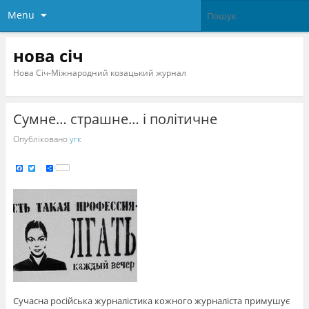
Menu
нова січ
Нова Січ-Міжнародний козацький журнал
Сумне… страшне… і політичне
Опубліковано
угк
F
T
S
a
w
h
c
i
a
e
t
r
b
t
e
o
e
o
r
k
Сучасна російська журналістика кожного журналіста примушує