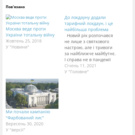
Пов’язано
До локдауну додали
тарифний лохдаун, і це
Москва веде проти
найбільша проблема
України тотальну війну
Новий рік розпочався
Жовтень 25, 2018
не лише з святкового
У "Новини"
настрою, але і тривоги
за найближче майбутнє.
І справа не в пандемії
чи нокдауні, а в новій і
Січень 11, 2021
свіжій тарифній удавці.
У "Головне"
Нині за часів
оголошеного владою
локдауну ( локдаун з
підвищенням тарифі на
всю комуналку та різні
надумані
Ми почали кампанію
транспортування) варто
"Фарбований лис"
всім якось…
Вересень 30, 2020
У "версії"