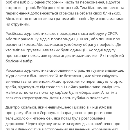
робити вибір. З однієї сторони – честь та переконання, з другої
сторони – гроші. Вибір доволі жорсткий. Тим більше, що честь та
переконання доповнюються страхом за себе та своїх близьких.
Можливістю опинитися за гратами або навіть бути «поламаним»
чи отруєним.
Російська журналістика вже проходила «часи вибору» у СРСР.
Або ти працюєш у відділі пропаганди ЦК КПРС, або пишеш про
рослини і комах. Або залишаєш улюблену обрану професію. Де
хто зміг емігрувати. Але таких були одиниці. Сьогодні відділу
пропаганди немає, але пропагандисти залишилися. Як і подібний
болісний вибір.
Російська журналістика сьогодення – страшне і сумне видовище.
Журналісти в більшості своїй не безталанні, але чітко слідують
віянням і запитам епохи. Якщо треба, легко перепишуть історію,
треба, відречуться від своїх слів. І найяскравіша закономірність –
майже всі вони на початку кар’єри були лібералами. А потім з
легкістю «перевзулися». Деякі навіть публічно покаялися.
Дмитро Кісельов, який невимушено і цікаво в кінці 90-х вів
програму «Вікно в Європу», співпрацював з прогресивною
телешколою «Інтерньюз», яка потім була розгромлена
державою. Через відмову читати заздалегідь готовий текст про
події у Вільнюсі був відсторонений від ведення інформаційних