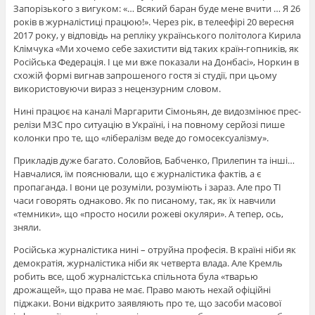
Запорізького з вигуком: «… Всякий баран буде мене вчити … Я 26
років в журналістиці працюю!». Через рік, в телеефірі 20 вересня
2017 року, у відповідь на репліку українського політолога Кирила
Клімчука «Ми хочемо себе захистити від таких країн-гопників, як
Російська Федерація. І це ми вже показали на Донбасі», Норкин в
схожій формі вигнав запрошеного гостя зі студії, при цьому
використовуючи вираз з нецензурним словом.
Нині працює на каналі Маргарити Сімоньян, де видозмінює прес-
релізи МЗС про ситуацію в Україні, і на повному серйозі пише
колонки про те, що «лібералізм веде до гомосексуалізму».
Прикладів дуже багато. Соловйов, Бабченко, Прилепин та інші…
Навчалися, їм пояснювали, що є журналістика фактів, а є
пропаганда. І вони це розуміли, розуміють і зараз. Але про ТІ
часи говорять однаково. Як по писаному, так, як їх навчили
«темники», що «просто носили рожеві окуляри». А тепер, ось,
зняли.
Російська журналістика нині – отруйна професія. В країні ніби як
демократія, журналістика ніби як четверта влада. Але Кремль
робить все, щоб журналістська спільнота була «тварью
дрожащей», що права не має. Право мають нехай офіційні
піджаки. Вони відкрито заявляють про те, що засоби масової