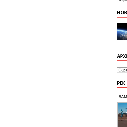
НО
АРХ
РЕК