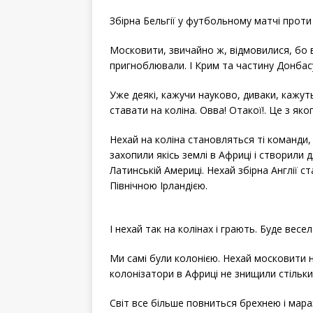
a
w
h
c
i
a
e
t
r
Збірна Бельгії у футбольному матчі проти 
b
t
e
o
e
o
r
k
Московити, звичайно ж, відмовилися, бо в
пригноблювали. І Крим та частину Донбас
Уже деякі, кажучи науково, диваки, кажут
ставати на коліна. Овва! Отакої!. Це з яко
Нехай на коліна становляться ті команди,
захопили якісь землі в Африці і створили 
Латинській Америці. Нехай збірна Англії 
Північною Ірландією.
І нехай так на колінах і грають. Буде весе
Ми самі були колонією. Нехай московити н
колонізатори в Африці не знищили стільки
Світ все більше повниться брехнею і мара