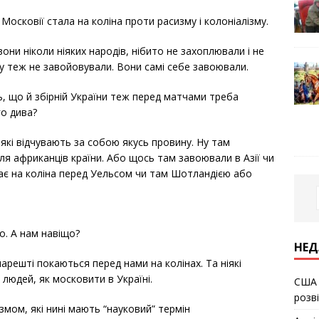
Московії стала на коліна проти расизму і колоніалізму.
они ніколи ніяких народів, нібито не захоплювали і не
у теж не завойовували. Вони самі себе завоювали.
ь, що й збірній України теж перед матчами треба
го дива?
 які відчувають за собою якусь провину. Ну там
для африканців країни. Або щось там завоювали в Азії чи
стає на коліна перед Уельсом чи там Шотландією або
ло. А нам навіщо?
НЕД
арешті покаються перед нами на колінах. Та ніякі
 людей, як московити в Україні.
США 
розв
змом, які нині мають “науковий” термін