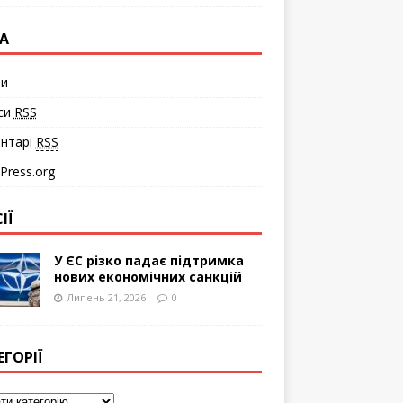
А
ти
си
RSS
нтарі
RSS
Press.org
ІЇ
У ЄС різко падає підтримка
нових економічних санкцій
Липень 21, 2026
0
ЕГОРІЇ