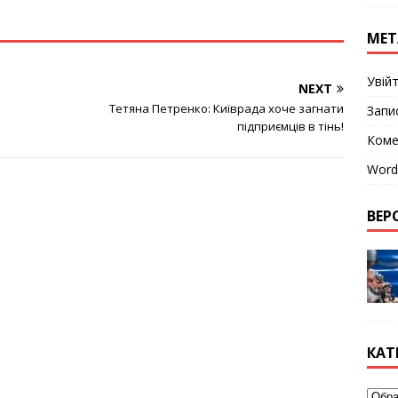
а Варфоломія. Вони
о думають, що такими
МЕТ
и їм вдасться
ати Вселенського
 у брехні, яку
Увій
NEXT
ють представники
аїні із 2018 року, а
Тетяна Петренко: Київрада хоче загнати
Запи
ахопленням» в…
підприємців в тінь!
Коме
Word
ВЕРС
КАТ