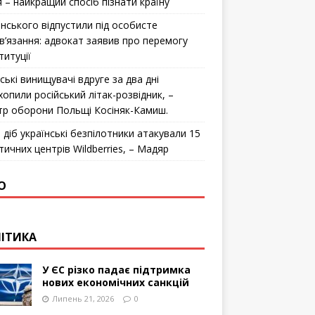
я – найкращий спосіб пізнати країну
інського відпустили під особисте
в’язання: адвокат заявив про перемогу
титуції
ські винищувачі вдруге за два дні
хопили російський літак-розвідник, –
стр оборони Польщі Косіняк-Камиш.
 діб українські безпілотники атакували 15
тичних центрів Wildberries, – Мадяр
О
ІТИКА
У ЄС різко падає підтримка
нових економічних санкцій
Липень 21, 2026
0