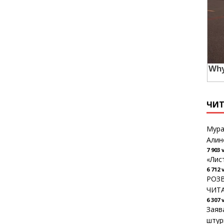
ЧИ
Мура
Алин
7 903 
«Лис
6 712 
РОЗВ
ЧИТ
6 307 
Заяв
штур