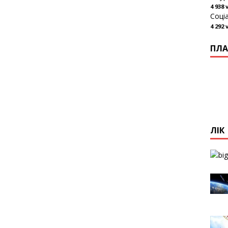
4 938 
Соці
4 292 
ПЛА
ЛІК