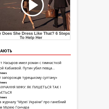
ТАЮТЬ
т Насыров имел роман с гимнасткой
ой Кабаевой. Путин убил певца…
views
т запорожців турецькому султану»
views
ІНЧАННЯ МІФУ: ЯК ПИШЕТЬСЯ ТАК І
АЄТЬСЯ
views
а журналу “Музеї України” про ганебний
м Музею Гончара