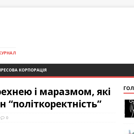
ЖУРНАЛ
ПРЕСОВА КОРПОРАЦІЯ
рехнею і маразмом, які
ГОЛ
н “політкоректність”
0