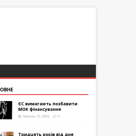
ОВНЕ
ЄС вимагають позбавити
МОК фінансування
Липень 15, 2026
0
Тридцять років від дня