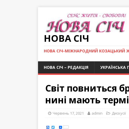
НОВА СІЧ
НОВА СІЧ-МІЖНАРОДНИЙ КОЗАЦЬКИЙ 
НОВА СІЧ – РЕДАКЦІЯ
УКРАЇНСЬКА 
Світ повниться б
нині мають термі
Червень 17, 2021
admin
Дискусії
F
T
S