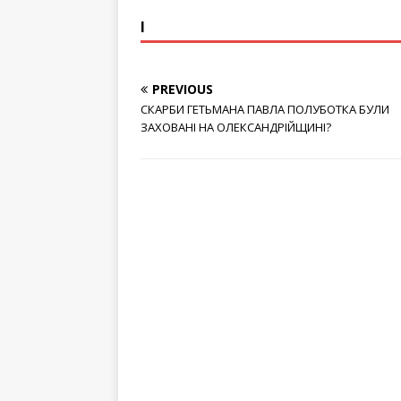
патріарх
ймовірн
І
плакатам
перекон
патріарха
PREVIOUS
повторю
РПЦ в Укр
СКАРБИ ГЕТЬМАНА ПАВЛА ПОЛУБОТКА БУЛИ
саме: «з
ЗАХОВАНІ НА ОЛЕКСАНДРІЙЩИНІ?