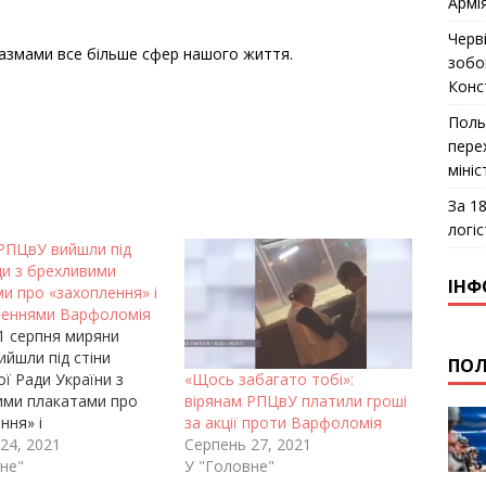
Армі
Черв
іазмами все більше сфер нашого життя.
зобо
Конс
Поль
пере
міні
За 18
логіс
РПЦвУ вийшли під
ди з брехливими
ІНФ
и про «захоплення» і
ченнями Варфоломія
1 серпня миряни
йшли під стіни
ПОЛ
ї Ради України з
«Щось забагато тобі»:
ими плакатами про
вірянам РПЦвУ платили гроші
ння» і
за акції проти Варфоломія
еннями в цих
24, 2021
Серпень 27, 2021
еннях» особисто
не"
У "Головне"