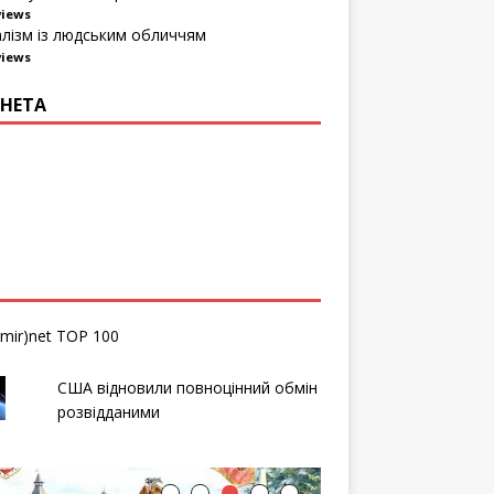
views
алізм із людським обличчям
views
НЕТА
США відновили повноцінний обмін
розвідданими