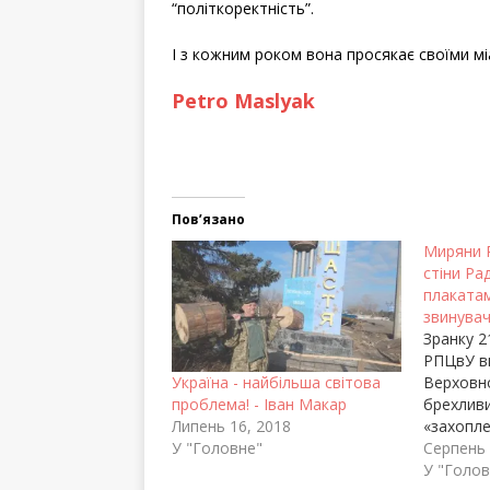
“політкоректність”.
І з кожним роком вона просякає своїми м
Petro Maslyak
Пов’язано
Миряни 
стіни Ра
плакатам
звинува
Зранку 2
РПЦвУ ви
Верховно
Україна - найбільша світова
брехлив
проблема! - Іван Макар
«захопле
Липень 16, 2018
звинувач
Серпень 
У "Головне"
«захопл
У "Голов