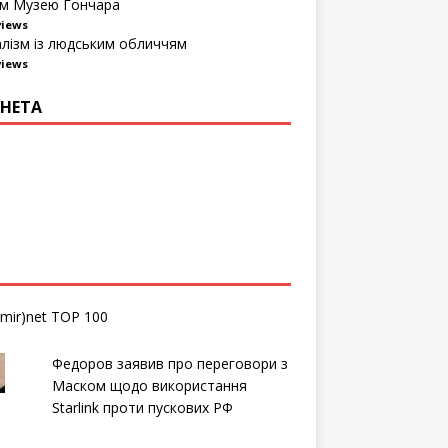
м Музею Гончара
views
алізм із людським обличчям
views
НЕТА
Федоров заявив про переговори з
Маском щодо використання
Starlink проти пускових РФ