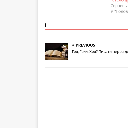
вважати, що ОРДЛО варто
Серпень 
наділити особливими
У "Голов
правами. Тільки б вони
повернулися до України.
І
Іншими словами, лише кожен
четвертий українець
налаштований «услишать
PREVIOUS
Донбас». Майже дві третини
українців…
Гол, Голл, Хол? Писати через д