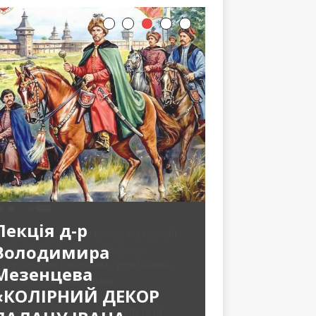
Лекція д-р
Володимира
Мезенцева
«КОЛІРНИЙ ДЕКОР