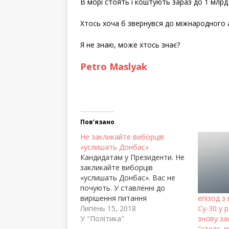
В морі стоять і коштують зараз до 1 млрд
Хтось хоча б звернувся до міжнародного 
Я не знаю, може хтось знає?
Petro Maslyak
Пов’язано
Не закликайте виборців
«услишать Донбас»
Кандидатам у Президенти. Не
закликайте виборців
«услишать Донбас». Вас не
почують. У ставленні до
вирішення питання
епізод з
окупованих територій стала
Липень 15, 2018
Су-30 у 
картина. Лише чверть
У "Політика"
знову за
українців продовжують
"стелс-д