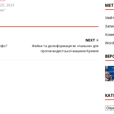
МЕТ
25, 2023
не"
Увій
Запи
Коме
NEXT
Word
ефіс?
Фейки та дезінформація як «пальне» для
пропагандистської машини Кремля
ВЕРС
КАТ