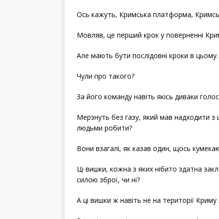
a
w
h
c
i
a
e
t
r
Ось кажуть, Кримська платформа, Кримс
b
t
e
o
e
o
r
k
Мовляв, це перший крок у поверненні Крим
Але мають бути послідовні кроки в цьому.
Чули про такого?
За його команду навіть якісь диваки голо
Мерзнуть без газу, який мав надходити з
людьми робити?
Вони взагалі, як казав один, щось кумекаю
Ці вишки, кожна з яких нібито здатна за
силою зброї, чи ні?
А ці вишки ж навіть не на території Криму