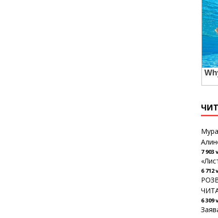
ЧИ
Мура
Алин
7 903 
«Лис
6 712 
РОЗВ
ЧИТ
6 309 
Заяв