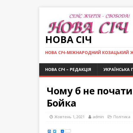
НОВА СІЧ
НОВА СІЧ-МІЖНАРОДНИЙ КОЗАЦЬКИЙ 
НОВА СІЧ – РЕДАКЦІЯ
УКРАЇНСЬКА 
Чому б не почати
Бойка
Жовтень 1, 2021
admin
Політика
F
T
S