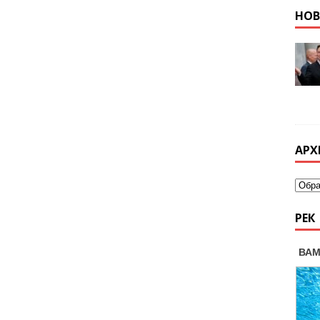
НО
АРХ
РЕК