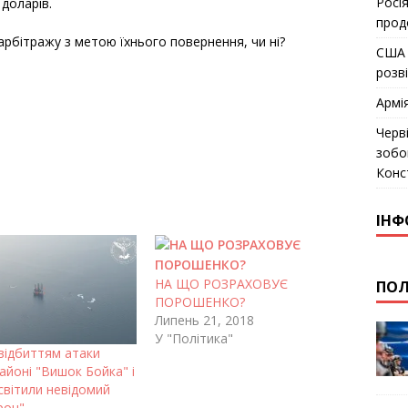
Росія
 доларів.
прод
арбітражу з метою їхнього повернення, чи ні?
США 
розв
Армі
Черв
зобо
Конс
ІНФ
НА ЩО РОЗРАХОВУЄ
ПОЛ
ПОРОШЕНКО?
Липень 21, 2018
У "Політика"
 відбиттям атаки
районі "Вишок Бойка" і
світили невідомий
рон"