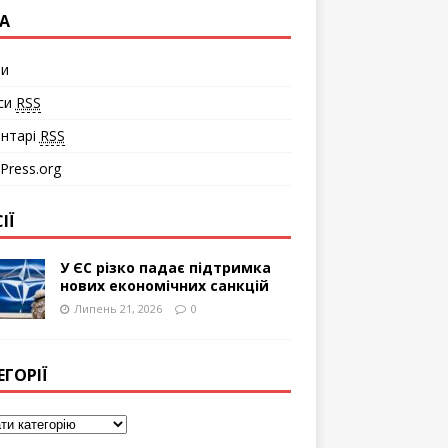
А
ти
си
RSS
нтарі
RSS
Press.org
ІЇ
У ЄС різко падає підтримка
нових економічних санкцій
Липень 21, 2026
0
ЕГОРІЇ