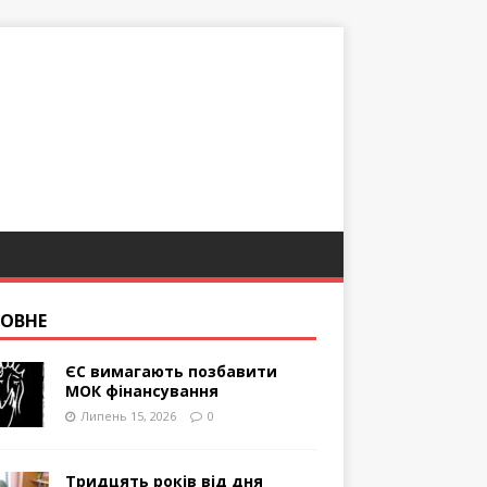
ОВНЕ
ЄС вимагають позбавити
МОК фінансування
Липень 15, 2026
0
Тридцять років від дня