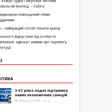
 атакує судна і загрожує світовій
овольчій безпеці, – Сибіга
відновили повноцінний обмін
ідданими
я – найкращий спосіб пізнати країну
інського відпустили під особисте
в’язання: адвокат заявив про перемогу
титуції
О
ІТИКА
У ЄС різко падає підтримка
нових економічних санкцій
Липень 21, 2026
0