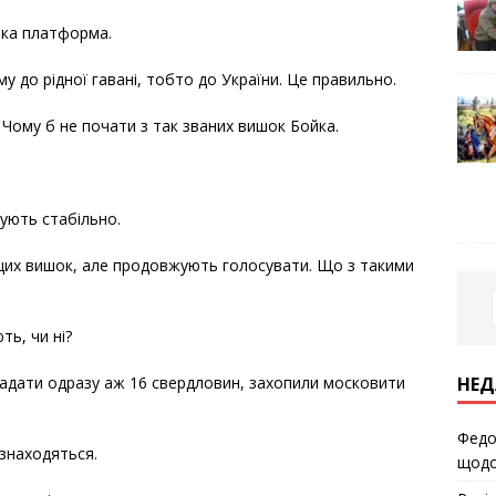
ька платформа.
у до рідної гавані, тобто до України. Це правильно.
 Чому б не почати з так званих вишок Бойка.
сують стабільно.
 цих вишок, але продовжують голосувати. Що з такими
ть, чи ні?
НЕД
кладати одразу аж 16 свердловин, захопили московити
Федо
 знаходяться.
щодо