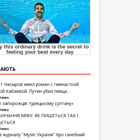
ТАЮТЬ
т Насыров имел роман с гимнасткой
ой Кабаевой. Путин убил певца…
views
т запорожців турецькому султану»
views
ІНЧАННЯ МІФУ: ЯК ПИШЕТЬСЯ ТАК І
АЄТЬСЯ
views
а журналу “Музеї України” про ганебний