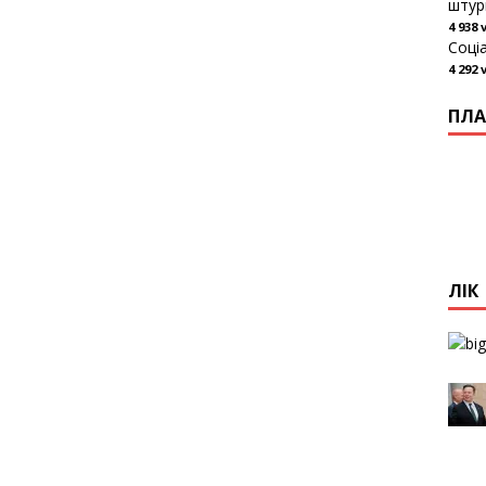
штур
4 938 
Соці
4 292 
ПЛА
ЛІК