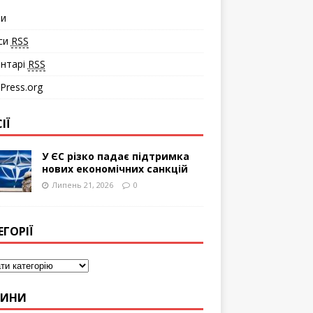
ти
си
RSS
нтарі
RSS
Press.org
ІЇ
У ЄС різко падає підтримка
нових економічних санкцій
Липень 21, 2026
0
ЕГОРІЇ
ВИНИ