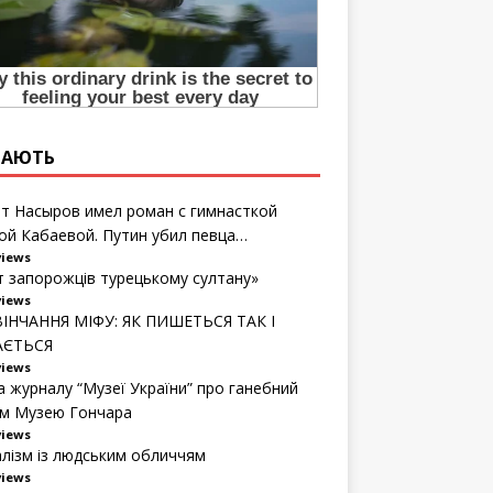
ТАЮТЬ
т Насыров имел роман с гимнасткой
ой Кабаевой. Путин убил певца…
views
т запорожців турецькому султану»
views
ІНЧАННЯ МІФУ: ЯК ПИШЕТЬСЯ ТАК І
АЄТЬСЯ
views
а журналу “Музеї України” про ганебний
м Музею Гончара
views
алізм із людським обличчям
views