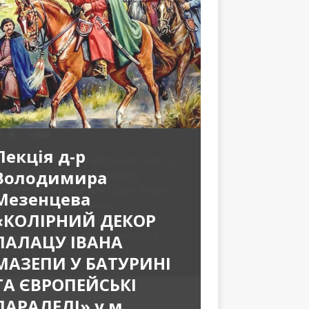
Лекція д-р
Володимира
Мезенцева
«КОЛІРНИЙ ДЕКОР
ПАЛАЦУ ІВАНА
МАЗЕПИ У БАТУРИНІ
ТА ЄВРОПЕЙСЬКІ
ПАРАЛЕЛІ» у м.