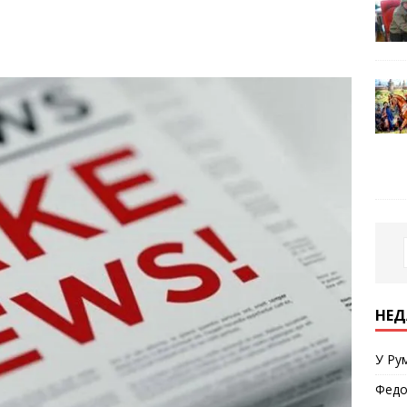
НЕД
У Ру
Федо