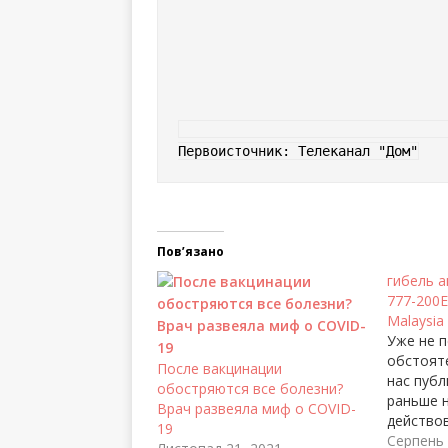
Первоисточник: Телеканал "Дом"
Пов’язано
гибель а
777-200
Malaysia 
Уже не 
обстоят
После вакцинации
нас пуб
обостряются все болезни?
раньше 
Врач развеяла миф о COVID-
действо
19
Мы дост
Серпень 