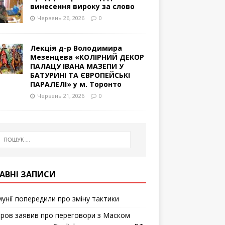
винесення вироку за слово
Червень 26, 2026
0
Лекція д-р Володимира
Мезенцева «КОЛІРНИЙ ДЕКОР
ПАЛАЦУ ІВАНА МАЗЕПИ У
БАТУРИНІ ТА ЄВРОПЕЙСЬКІ
ПАРАЛЕЛІ» у м. Торонто
Червень 21, 2026
0
АВНІ ЗАПИСИ
мунії попередили про зміну тактики
ров заявив про переговори з Маском