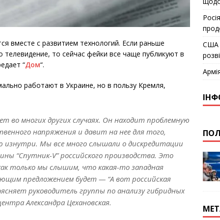
щодо
Росія
прод
я вместе с развитием технологий. Если раньше
США 
телевидение, то сейчас фейки все чаще публикуют в
розв
едает “
Дом
“.
Армі
ально работают в Украине, но в пользу Кремля,
ІНФ
ает во многих других случаях. Он находит проблемную
венного напряжения и давит на нее для того,
ПОЛ
 изнутри. Мы все много слышали о дискредитации
ины “Спутник-V” российского производства. Это
ак только мы слышим, что какая-то западная
дующим предложением будет — “А вот российская
поясняет руководитель группы по анализу гибридных
центра Александра Цехановская.
МЕТ