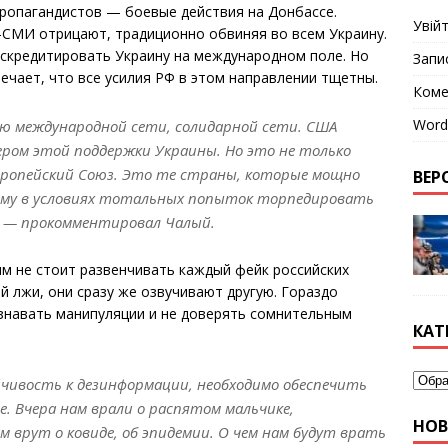
пропагандистов — боевые действия на Донбассе.
Увій
-СМИ отрицают, традиционно обвиняя во всем Украину.
скредитировать Украину на международном поле. Но
Запи
ечает, что все усилия РФ в этом направлении тщетны.
Коме
Word
ию международной сети, солидарной сети. США
ром этой поддержки Украины. Но это не только
вропейский Союз. Это те страны, которые мощно
ВЕРС
му в условиях тотальных попыток торпедировать
, — прокомментировал Чалый.
ям не стоит развенчивать каждый фейк российских
й лжи, они сразу же озвучивают другую. Гораздо
знавать манипуляции и не доверять сомнительным
КАТ
чивость к дезинформации, необходимо обеспечить
. Вчера нам врали о распятом мальчике,
НО
м врут о ковиде, об эпидемии. О чем нам будут врать