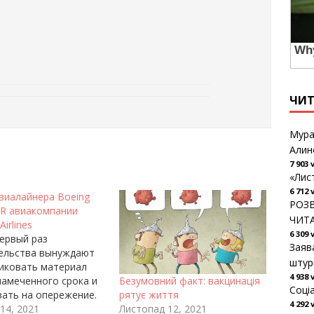
ЧИ
Мура
Алин
7 903 
«Лис
6 712 
виалайнера Boeing
РОЗВ
ER авиакомпании
ЧИТ
Airlines
6 309 
первый раз
Заяв
ельства вынуждают
штур
ликовать материал
4 938 
намеченного срока и
Безумовний факт: вакцинація
Соці
вать на опережение.
рятує життя
4 292 
аточно долго ждали,
14, 2021
Листопад 12, 2021