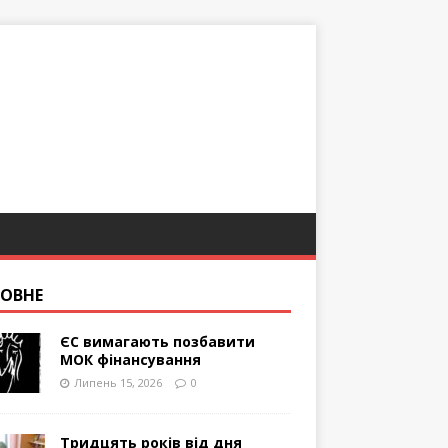
ОВНЕ
ЄС вимагають позбавити
МОК фінансування
Липень 15, 2026
0
Тридцять років від дня