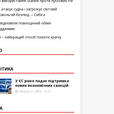
 використання Starlink проти пускових РФ
 атакує судна і загрожує світовій
овольчій безпеці, – Сибіга
відновили повноцінний обмін
ідданими
я – найкращий спосіб пізнати країну
О
ІТИКА
У ЄС різко падає підтримка
нових економічних санкцій
Липень 21, 2026
0
А