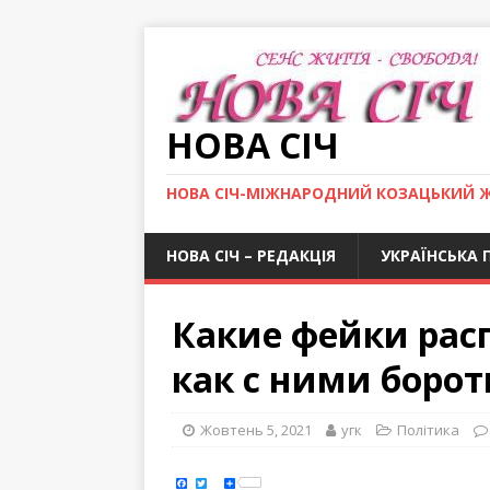
НОВА СІЧ
НОВА СІЧ-МІЖНАРОДНИЙ КОЗАЦЬКИЙ 
НОВА СІЧ – РЕДАКЦІЯ
УКРАЇНСЬКА 
Какие фейки рас
как с ними борот
Жовтень 5, 2021
угк
Політика
F
T
S