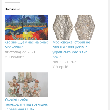
Пов’язано
Хто знищує у нас на очах
Московська історія не
Московію?
глибша 1000 років, а
Листопад 22, 2021
українська має 8 тис.
У "Новини"
років
Липень 1, 2021
У "версії"
Україні треба
переходити під зовнішнє
управління США?