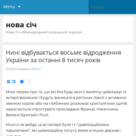
Menu
нова січ
Нова Січ-Міжнародний козацький журнал
Нині відбувається восьме відродження
України за останні 8 тисяч років
Опубліковано
admin
F
T
S
a
w
h
c
i
a
e
t
r
Мою теорію про те, що всі без будь-якого винятку цивілізації та
b
t
e
o
e
імперії виникали і будуть виникати в регіонах Землі з активною
o
r
k
земною корою або на глибинних розломах кристалічних щитів
намагаються спростувати прикладами Франції, Німеччини,
Великої Британії і Росії.
Нічого не вийде, ці всі імперії були і є “цивілізаційними
паразитами”, які цивілізаційну потугу взяли в інших держав і