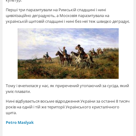
культур.
Перші три паразитували на Римській спадщині і нині
цивілізаційно деградують, а Московія паразитувала на
українській щитовій спадщині і нині без неї теж швидко деградує.
Тому і вчепилася у нас, як приречений утопаючий за сусіда, який
уміє плавати.
Нині відбувається восьме відродження України за останні 8 тисяч
років на одній і тій же території Українського кристалічного
щита.
Petro Maslyak