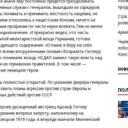
Росія
А иначе ему постоянно придется преодолевать
прод
мных служак»: генералов, вышедших из офицеров
ь понимать и принимать жестокость нацизма, не
США 
ием относились к нацистским бонзам, ничего не
розв
ым профанам по части науки воевать.Тем не менее
Армі
едназначение. И прекрасно видел, что часть
былой милитаристской мощи Германии, готова
Черв
ледующего содержания: «Отныне я беру на себя
зобо
е всеми вооруженными силами».Возразить Гитлеру
Конс
но понимали: вождь НСДАП заимел такую власть над
н из германских правителей. В том числе —
ІНФ
чие немецкие герои.
сь полностью открытой. По указанию фюрера генералы
товить планы агрессии против стран Европы и
ПОЛ
ных действий против СССР.
Героев урожденный австриец Адольф Гитлер
ермании вопреки запрету, наложенному на
овором 1919 года. А впереди маячили Мюнхенский