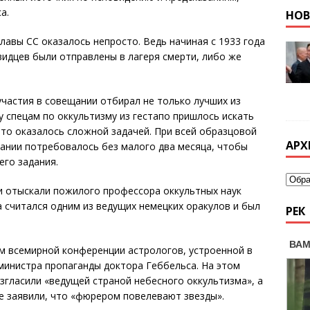
а.
НО
лавы СС оказалось непросто. Ведь начиная с 1933 года
идцев были отправлены в лагеря смерти, либо же
участия в совещании отбирал не только лучших из
у спецам по оккультизму из гестапо пришлось искать
Это оказалось сложной задачей. При всей образцовой
АРХ
ании потребовалось без малого два месяца, чтобы
го задания.
и отыскали пожилого профессора оккультных наук
а считался одним из ведущих немецких оракулов и был
РЕК
м всемирной конференции астрологов, устроенной в
министра пропаганды доктора Геббельса. На этом
гласили «ведущей страной небесного оккультизма», а
е заявили, что «фюрером повелевают звезды».