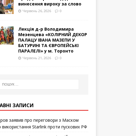
винесення вироку за слово
Червень 26, 2026
0
Лекція д-р Володимира
Мезенцева «КОЛІРНИЙ ДЕКОР
ПАЛАЦУ ІВАНА МАЗЕПИ У
БАТУРИНІ ТА ЄВРОПЕЙСЬКІ
ПАРАЛЕЛІ» у м. Торонто
Червень 21, 2026
0
АВНІ ЗАПИСИ
ров заявив про переговори з Маском
 використання Starlink проти пускових РФ