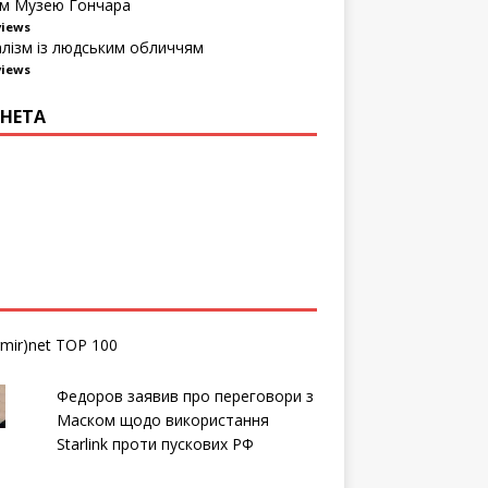
м Музею Гончара
views
алізм із людським обличчям
views
НЕТА
Федоров заявив про переговори з
Маском щодо використання
Starlink проти пускових РФ