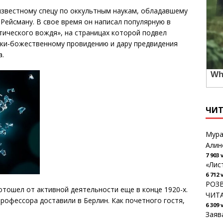
известному спецу по оккультным наукам, обладавшему
Рейсману. В свое время он написал популярную в
тического вождя», на страницах которой подвел
ски-божественному провидению и дару предвидения
а.
ЧИ
Мура
Алин
7 903 
«Лис
6 712 
РОЗВ
отошел от активной деятельности еще в конце 1920-х.
ЧИТ
рофессора доставили в Берлин. Как почетного гостя,
6 309 
Заяв