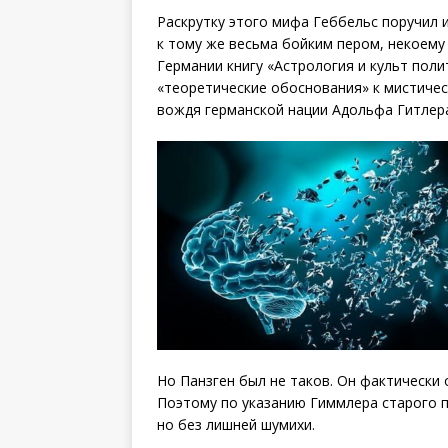
Раскрутку этого мифа Геббельс поручил 
к тому же весьма бойким пером, некоему 
Германии книгу «Астрология и культ поли
«теоретические обоснования» к мистиче
вождя германской нации Адольфа Гитлер
Но Панзген был не таков. Он фактически 
Поэтому по указанию Гиммлера старого п
но без лишней шумихи.