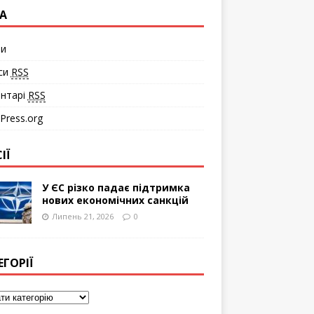
А
ти
си
RSS
нтарі
RSS
Press.org
ІЇ
У ЄС різко падає підтримка
нових економічних санкцій
Липень 21, 2026
0
ЕГОРІЇ