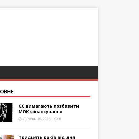
ОВНЕ
ЄС вимагають позбавити
МОК фінансування
Липень 15, 2026
0
Тридцять років від дня