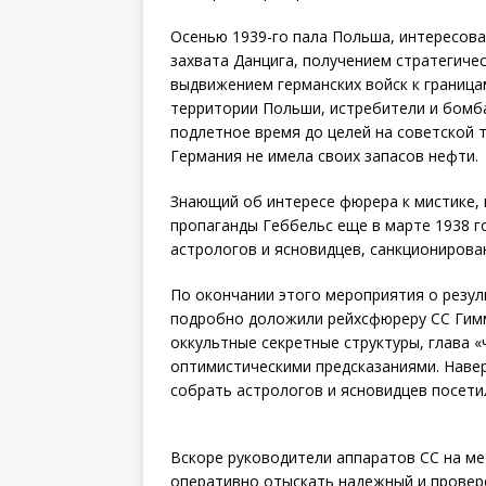
Осенью 1939-го пала Польша, интересов
захвата Данцига, получением стратегиче
выдвижением германских войск к граница
территории Польши, истребители и бом
подлетное время до целей на советской т
Германия не имела своих запасов нефти.
Знающий об интересе фюрера к мистике, 
пропаганды Геббельс еще в марте 1938 г
астрологов и ясновидцев, санкциониров
По окончании этого мероприятия о резул
подробно доложили рейхсфюреру СС Гимм
оккультные секретные структуры, глава 
оптимистическими предсказаниями. Навер
собрать астрологов и ясновидцев посетил
Вскоре руководители аппаратов СС на ме
оперативно отыскать надежный и провер