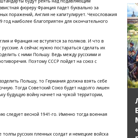
 штандарты будут реять над подавляющим
авистная фюреру Франция падет буквально за
зных поражений, Англия не капитулирует. Чехословакия
9 год наиболее благоприятен для окончательного
глия и Франция не вступятся за поляков. И что в
 русские. А сейчас нужно постараться сделать их
оделить с ними Польшу. Ведь между русскими и
ротиворечия. Поэтому СССР пойдет на союз с
разделить Польшу, то Германия должна взять себе
точную. Тогда Советский Союз будет надолго лишен
ьку будущую войну начнет на чужой территории,
ию следует весной 1941-го. Именно тогда военная
е толпы русских пленных солдат и немецкие войска