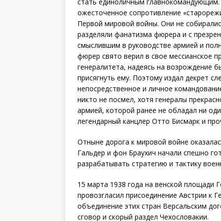
стать единоличным главнокомандующим. 
ожесточенное сопротивление «старорежи
Первой мировой войны. Они не собиралис
разделяли фанатизма фюрера и с презрен
смыслившим в руководстве армией и полн
фюрер свято верил в свое мессианское пр
генералитета, надеясь на возрождение 
присягнуть ему. Поэтому издал декрет с
непосредственное и личное командовани
никто не посмел, хотя генералы прекрас
армией, которой ранее не обладал ни оди
легендарный канцлер Отто Бисмарк и про
Отныне дорога к мировой войне оказала
Гальдер и фон Браухич начали спешно го
разрабатывать стратегию и тактику воен
15 марта 1938 года на венской площади 
провозгласил присоединение Австрии к Г
объединение этих стран Версальским дог
сговор и скорый раздел Чехословакии.