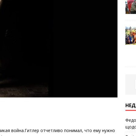
НЕД
Федо
щодо
еликая война.Гитлер отчетливо понимал, что ему нужно