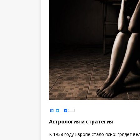
F
T
S
a
w
h
c
i
a
e
t
r
Астрология и стратегия
b
t
e
o
e
o
r
k
К 1938 году Европе стало ясно: грядет в