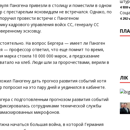
штур
уля Панзгена привезли в столицу и поместили в одном
4 938 
р с престарелым ясновидцем не встречался. Однако, по
Соці
поручил провести встречи с Панзгеном
4 292 
ику кадрового управления войск СС, генералу СС
ПЛА
веренному эсэсовцу.
бстоятельно. На вопрос Бергера — имеет ли Панзген
я — профессор ответил, что еще помнит то время,
 марка стоила 10 000 000 марок, а предсказание
хватало на хлеб. Люди шли за пророчествами, верили в
ЛІК
ожил Панзгену дать прогноз развития событий хотя
 попросил на это пару дней и уединился в кабинете.
ргера с подготовленным прогнозом развития событий
 фиксировалась сотрудниками технической службы
замаскированных микрофонов.
олжна начаться большая война, в которой Германия