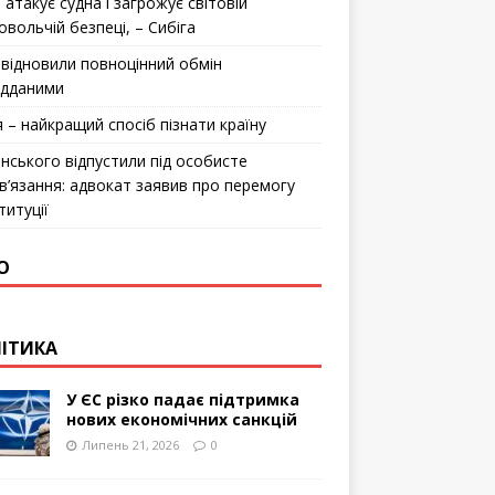
 атакує судна і загрожує світовій
овольчій безпеці, – Сибіга
відновили повноцінний обмін
ідданими
я – найкращий спосіб пізнати країну
інського відпустили під особисте
в’язання: адвокат заявив про перемогу
титуції
О
ІТИКА
У ЄС різко падає підтримка
нових економічних санкцій
Липень 21, 2026
0