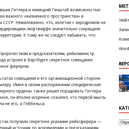
МЕТ
авшая Гитлера и немецкий Генштаб возможностью
ски важного «жизненного пространства» и
Увій
м СССР. Немаловажно, что, взлетая с аэродромов на
бардировщики люфтваффе значительно сокращали
Запи
ерритории. К тому же не следует забывать, что
Коме
Word
пророчествам и предсказателям, рейхсминистр
ода устроил в Вартбурге секретное совещание
ВЕРС
анное фюрером.
ьтатах совещания и его организационной стороне
леру. Имея в своем распоряжении специфические
«черного ордена» также решил порадовать Гитлера
ное, он вполне искренне сожалел, что первой мысль
а не его, а Геббельса.
КАТ
стах получили секретное указание рейхсфюрера —
енный источник по ясновидению и предсказаниям,