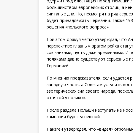
одержит ряд блестящих побед. Немецкие
большинством европейских столиц, а нен
считаные дни. Но, несмотря на ряд серье
будет принадлежать Германии. Также 193
решения «польского вопроса».
При этом оракул четко утверждал, что Ан
перспективе главным врагом рейха станут
союзниками, пусть даже временными. И п
поляками давно существуют серьезные п
Германией.
По мнению предсказателя, если удастся 
западную часть, а Советам уступить вос
эзотерических сил своего народа, поскол
отнятой у поляков.
После раздела Польши наступать на Росс
кампания будет успешной.
Панзген утверждал, что «видел» огромны