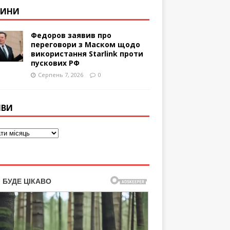
ВИНИ
Федоров заявив про
переговори з Маском щодо
використання Starlink проти
пускових РФ
Серпень 7, 2026
0
ІВИ