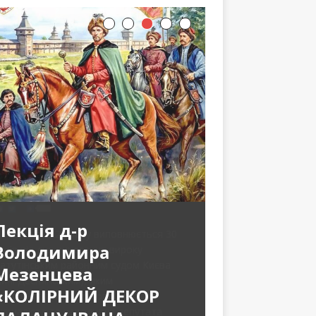
Лекція д-р
Володимира
Мезенцева
«КОЛІРНИЙ ДЕКОР