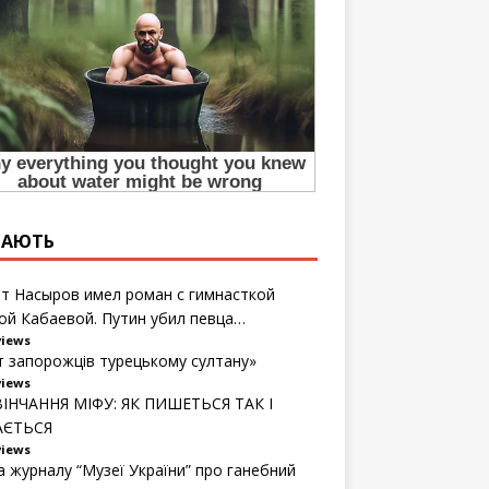
ТАЮТЬ
т Насыров имел роман с гимнасткой
ой Кабаевой. Путин убил певца…
views
т запорожців турецькому султану»
views
ІНЧАННЯ МІФУ: ЯК ПИШЕТЬСЯ ТАК І
АЄТЬСЯ
views
а журналу “Музеї України” про ганебний