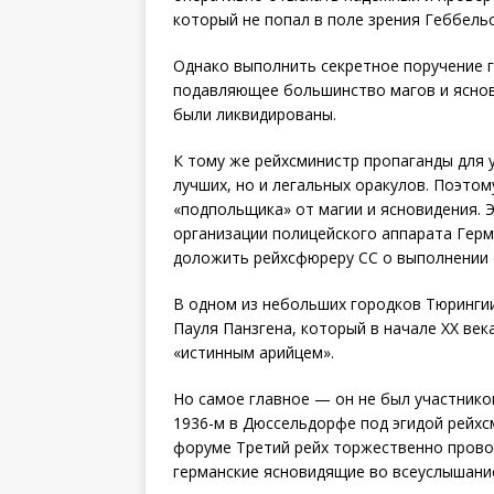
который не попал в поле зрения Геббельс
Однако выполнить секретное поручение г
подавляющее большинство магов и яснов
были ликвидированы.
К тому же рейхсминистр пропаганды для 
лучших, но и легальных оракулов. Поэтом
«подпольщика» от магии и ясновидения. 
организации полицейского аппарата Герм
доложить рейхсфюреру СС о выполнении е
В одном из небольших городков Тюринги
Пауля Панзгена, который в начале XX век
«истинным арийцем».
Но самое главное — он не был участнико
1936-м в Дюссельдорфе под эгидой рейхс
форуме Третий рейх торжественно провоз
германские ясновидящие во всеуслышани