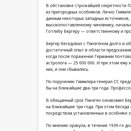
В обстановке строжайшей секретности Па
из пригородных особняков. Лично Гиммле
данным некоторых западных источников, 
высокопоставленному чиновнику, начальн
Готлибу Бергеру — ответственному и про
Бергер беседовал с Панзгеном долго и о
достаточный опыт в области предсказани
когда после поражения Германии почтовая
астролога — 25 000 000. И при этом ему 
них, и они сбывались.
По поручению Гиммлера генерал СС предл
бы на ближайшие два-три года. Профессор
В обещанный срок Панзген ознакомил Бе
на ближайшие три года. При этом беседа
посредством установленных в особняке 
По мнению оракула, в течение 1939-го д