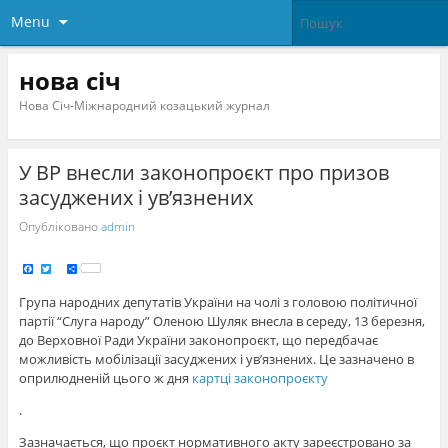
Menu
нова січ
Нова Січ-Міжнародний козацький журнал
У ВР внесли законопроєкт про призов
засуджених і ув’язнених
Опубліковано
admin
F
T
S
a
w
h
c
i
a
e
t
r
Група народних депутатів України на чолі з головою політичної
b
t
e
o
e
партії “Слуга народу” Оленою Шуляк внесла в середу, 13 березня,
o
r
k
до Верховної Ради України законопроєкт, що передбачає
можливість мобілізації засуджених і ув’язнених. Це зазначено в
оприлюдненій цього ж дня
картці законопроєкту
.
Зазначається, що проєкт нормативного акту зареєстровано за