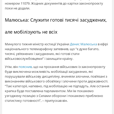
номером 11079. Жодних документів до картки законопроєкту
поки не додали.
Малюська: Служити готові тисячі засуджених,
але мобілізують не всіх
Минулого тижня міністр юстиції України
Денис Малюська
в ефірі
національного телемарафону запевнив, що “є дуже багато,
тисячі, ув’язнених і засуджених, які готові стати
військовослужбовцями” і захищати країну.
Утім, він
пояснив
, що на прохання військових із законопроєкту
буде виключена можливість мобілізації засуджених, які
порушували військову дисципліну, вчиняли злочини, пов’язані з
виконанням військового обов’язку і злочини проти державності.
“Такі категорії, напевно, під мобілізацію не підпадуть. Але остання
крапка буде поставлена парламентом. Ми їм покажемо
узгоджену позицію з Силами оборони і покажемо приблизно
статистику готовності”, – припускав він.