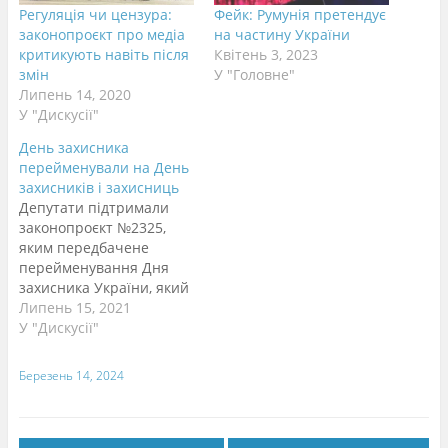
Регуляція чи цензура:
Фейк: Румунія претендує
законопроєкт про медіа
на частину України
критикують навіть після
Квітень 3, 2023
змін
У "Головне"
Липень 14, 2020
У "Дискусії"
День захисника
перейменували на День
захисників і захисниць
Депутати підтримали
законопроєкт №2325,
яким передбачене
перейменування Дня
захисника України, який
відзначається 14 жовтня,
Липень 15, 2021
на День захисників та
У "Дискусії"
захисниць. За це
рішення проголосували
Березень 14, 2024
317 депутатів. У
пояснювальній записці
до законопроєкту
вказано, що попередня