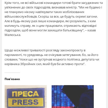
Крім того, не всі військові командири готові брати засуджених та
ув’язнених до своїх підрозділів, визнавав міністр. “Ми не будемо і
не плануємо нікому нав’язувати таких мобілізованих
військовослужбовців. Скоріш за все, це будуть окремі загони.
Але в будь-якому разі лише командири, які розуміють, з ким
матимуть справу, як з цим працювати, отримають відповідні
підрозділи, щоб вони могли захищати батьківщину”, – казав
Малюська.
Щодо можливої тривалості розгляду законопроєкту в
парламенті, то урядовець не очікував затягування, бо, за його
словами, “поки що не зустрічав жодного політика, депутата чи
керівника Збройних сил, який був би активно проти”.
Пов’язано