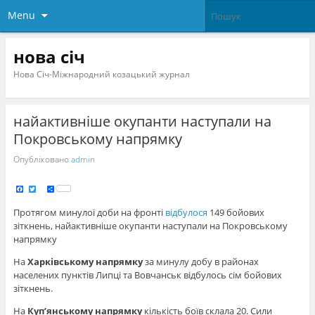
Menu
нова січ
Нова Січ-Міжнародний козацький журнал
найактивніше окупанти наступали на
Покровському напрямку
Опубліковано
admin
F
T
S
a
w
h
c
i
a
e
t
r
Протягом минулої доби на фронті
відбулося
149 бойових
b
t
e
o
e
зіткнень, найактивніше окупанти наступали на Покровському
o
r
k
напрямку
На
Харківському напрямку
за минулу добу в районах
населених пунктів Липці та Вовчанськ відбулось сім бойових
зіткнень.
На
Куп’янському напрямку
кількість боїв склала 20. Сили