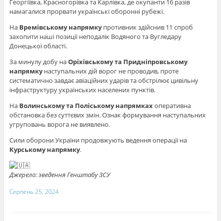
Георгіївка, Красногорівка та Карлівка, де окупанти 16 разів
намагалися прорвати українські оборонні рубежі.
На
Времівському напрямку
противник здійснив 11 спроб
захопити наші позиції неподалік Водяного та Вугледару
Донецької області.
За минулу добу на
Оріхівському та Придніпровському
напрямку
наступальних дій ворог не проводив, проте
систематично завдає авіаційних ударів та обстрілює цивільну
інфраструктуру українських населених пунктів.
На
Волинському та Поліському напрямках
оперативна
обстановка без суттєвих змін. Ознак формування наступальних
угруповань ворога не виявлено.
Сили оборони України продовжують ведення операції на
Курському напрямку
.
Джерело: зведення Генштабу ЗСУ
Серпень 25, 2024