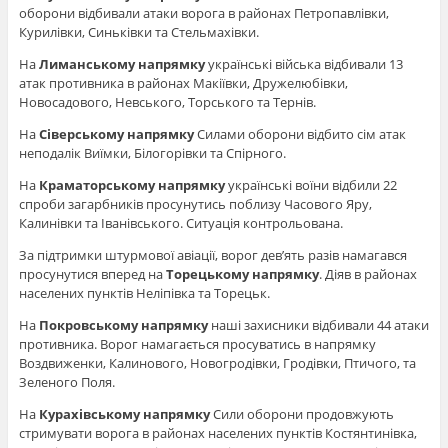
оборони відбивали атаки ворога в районах Петропавлівки,
Курилівки, Синьківки та Стельмахівки.
На
Лиманському напрямку
українські війська відбивали 13
атак противника в районах Макіївки, Дружелюбівки,
Новосадового, Невського, Торського та Тернів.
На
Сіверському напрямку
Силами оборони відбито сім атак
неподалік Виїмки, Білогорівки та Спірного.
На
Краматорському напрямку
українські воїни відбили 22
спроби загарбників просунутись поблизу Часового Яру,
Калинівки та Іванівського. Ситуація контрольована.
За підтримки штурмової авіації, ворог дев’ять разів намагався
просунутися вперед на
Торецькому напрямку
. Діяв в районах
населених пунктів Неліпівка та Торецьк.
На
Покровському напрямку
наші захисники відбивали 44 атаки
противника. Ворог намагається просуватись в напрямку
Воздвиженки, Калинового, Новогродівки, Гродівки, Птичого, та
Зеленого Поля.
На
Курахівському напрямку
Сили оборони продовжують
стримувати ворога в районах населених пунктів Костянтинівка,