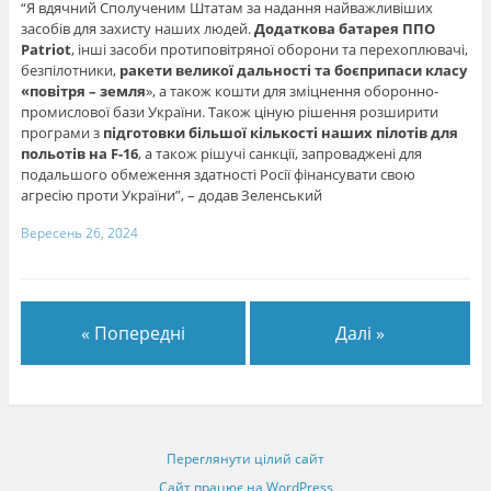
“Я вдячний Сполученим Штатам за надання найважливіших
засобів для захисту наших людей.
Додаткова батарея ППО
Patriot
, інші засоби протиповітряної оборони та перехоплювачі,
безпілотники,
ракети великої дальності та боєприпаси класу
«повітря – земля
», а також кошти для зміцнення оборонно-
промислової бази України. Також ціную рішення розширити
програми з
підготовки більшої кількості наших пілотів для
польотів на F-16
, а також рішучі санкції, запроваджені для
подальшого обмеження здатності Росії фінансувати свою
агресію проти України”, – додав Зеленський
Вересень 26, 2024
« Попередні
Далі »
Переглянути цілий сайт
Сайт працює на WordPress