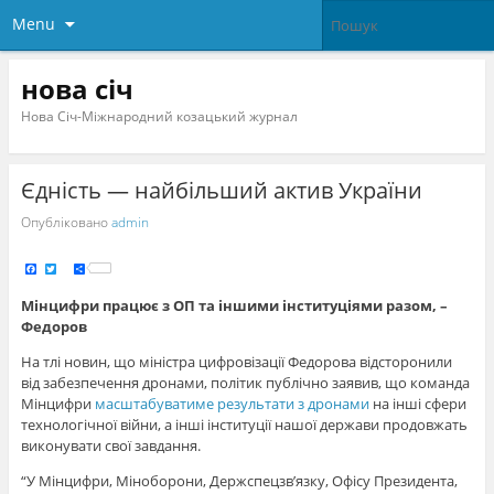
Menu
нова січ
Нова Січ-Міжнародний козацький журнал
Єдність — найбільший актив України
Опубліковано
admin
F
T
S
a
w
h
c
i
a
e
t
r
Мінцифри працює з ОП та іншими інституціями разом, –
b
t
e
o
e
Федоров
o
r
k
На тлі новин, що міністра цифровізації Федорова відсторонили
від забезпечення дронами, політик публічно заявив, що команда
Мінцифри
масштабуватиме результати з дронами
на інші сфери
технологічної війни, а інші інституції нашої держави продовжать
виконувати свої завдання.
“У Мінцифри, Міноборони, Держспецзвʼязку, Офісу Президента,