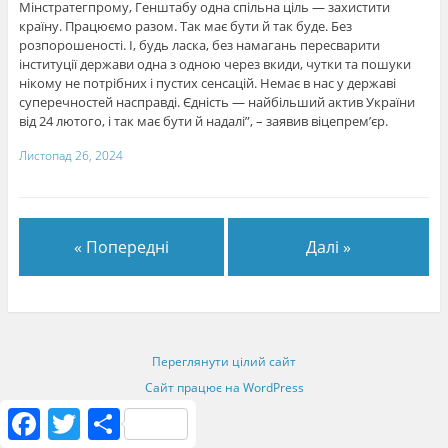
Мінстратегпрому, Генштабу одна спільна ціль — захистити
країну. Працюємо разом. Так має бути й так буде. Без
розпорошеності. І, будь ласка, без намагань пересварити
інституції держави одна з одною через вкиди, чутки та пошуки
нікому не потрібних і пустих сенсацій. Немає в нас у державі
суперечностей насправді. Єдність — найбільший актив України
від 24 лютого, і так має бути й надалі”, – заявив віцепрем’єр.
Листопад 26, 2024
« Попередні
Далі »
Переглянути цілий сайт
Сайт працює на WordPress
F
T
S
a
w
h