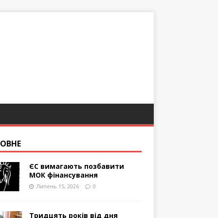
ОВНЕ
ЄС вимагають позбавити
МОК фінансування
Липень 15, 2026
0
Тридцять років від дня