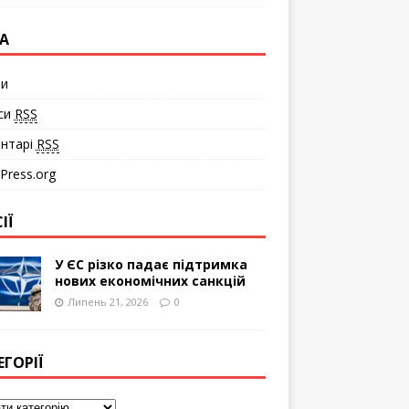
А
ти
си
RSS
нтарі
RSS
Press.org
ІЇ
У ЄС різко падає підтримка
нових економічних санкцій
Липень 21, 2026
0
ЕГОРІЇ