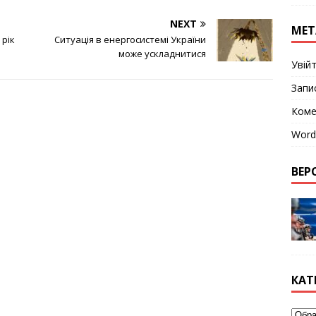
NEXT
МЕТ
 рік
Ситуація в енергосистемі України
може ускладнитися
Увій
Запи
Коме
Word
ВЕРС
КАТ