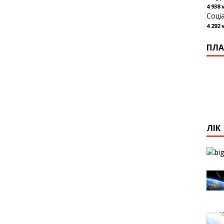
4 938 
Соці
4 292 
ПЛА
ЛІК