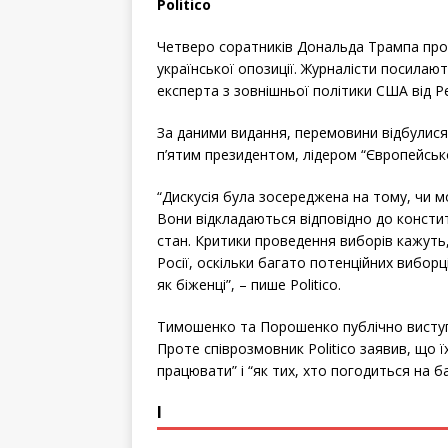
o
r
Politico
k
Четверо соратників Дональда Трампа пр
української опозиції. Журналісти посилаю
експерта з зовнішньої політики США від Ре
За даними видання, перемовини відбулися
п’ятим президентом, лідером “Європейськ
“Дискусія була зосереджена на тому, чи м
Вони відкладаються відповідно до конститу
стан. Критики проведення виборів кажуть
Росії, оскільки багато потенційних вибо
як біженці”, – пише Politico.
Тимошенко та Порошенко публічно виступ
Проте співрозмовник Politico заявив, що ї
працювати” і “як тих, хто погодиться на ба
І