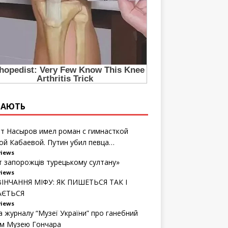
ТАЮТЬ
т Насыров имел роман с гимнасткой
ой Кабаевой. Путин убил певца…
views
т запорожців турецькому султану»
views
ІНЧАННЯ МІФУ: ЯК ПИШЕТЬСЯ ТАК І
АЄТЬСЯ
views
а журналу “Музеї України” про ганебний
м Музею Гончара