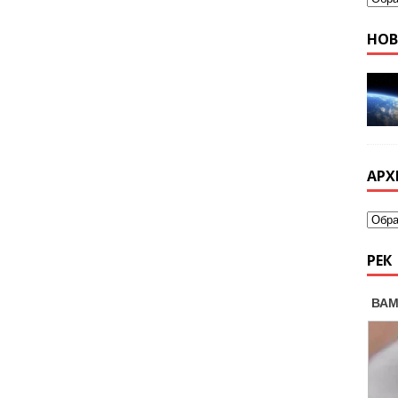
НО
АРХ
РЕК