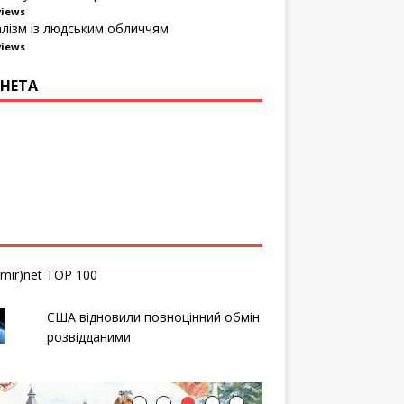
views
алізм із людським обличчям
views
НЕТА
США відновили повноцінний обмін
розвідданими