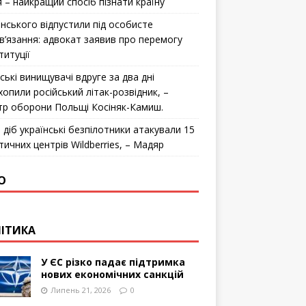
я – найкращий спосіб пізнати країну
інського відпустили під особисте
в’язання: адвокат заявив про перемогу
титуції
ські винищувачі вдруге за два дні
хопили російський літак-розвідник, –
стр оборони Польщі Косіняк-Камиш.
 діб українські безпілотники атакували 15
тичних центрів Wildberries, – Мадяр
О
ІТИКА
У ЄС різко падає підтримка
нових економічних санкцій
Липень 21, 2026
0