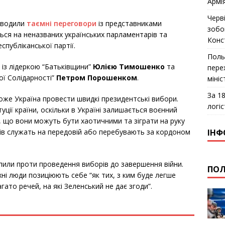
Армі
Черв
оводили
таємні переговори
із представниками
зобо
ться на неназваних українських парламентарів та
Конс
спубліканської партії.
Поль
 із лідеркою “Батьківщини”
Юлією Тимошенко
та
пере
ої Солідарності”
Петром Порошенком
.
міні
За 18
оже Україна провести швидкі президентські вибори.
логіс
ції країни, оскільки в Україні залишається воєнний
, що вони можуть бути хаотичними та зіграти на руку
ІНФ
рців служать на передовій або перебувають за кордоном
или проти проведення виборів до завершення війни.
ПОЛ
хні люди позиціюють себе “як тих, з ким буде легше
гато речей, на які Зеленський не дає згоди”.