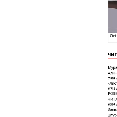
ЧИ
Мура
Алин
7 903 
«Лис
6 712 
РОЗВ
ЧИТ
6 307 
Заяв
штур