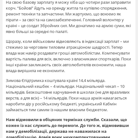
На свою базову зарплату я можу хіба що чотири рази заправити
корч. “Бойові” йдуть на оренду житла та купівлю спорядження,
ремонт техніки та запчастини. Ми жартуємо, що воюємо як
пірати – за свої та на самозабезпеченні. Головний волонтер у
країні – це солдат Збройних сил. Ми донатимо на армію суми, які
явно більші за середні по палаті.
Щоразу, коли військовим відмовляють в індексації зарплат – ми
стежимо за черговим тиловим атракціоном щедрості. Тепер
влада має намір роздавати гроші автомобілістам. Компенсувати
вартість палива для всіх, включно з власниками спорткарів. Поки
інші країни закликають своїх автолюбителів економити, наша
влада вирішила не економити.
Зимова Єпідтримка коштувала країні 14,4 мільярда.
Національний кешбек – 4 мільярди. Національний чекап – 10
мільярдів. Безкоштовне харчування в школах (не для вразливих
верств, а для всіх) – 14 мільярдів. Поки наша армія намагається
наробити дір у російському бюджеті, український Кабмін
займається тим самим із нашим власним бюджетом.
Нам відмовили в обіцяних термінах служби. Сказали, що
кожен із нас служить до перемоги. До того ж, відмовивши
нам у демобілізації, держава не наважилася на
домобілізацію. Армія воює неукомплектованими