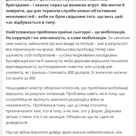
бригадами – і зазнає через це великих втрат. Ми могли б
повірити, що для термінів служби немає об’єктивних
можливостей – якби не були свідками того, що весь цей
час відбувається в тилу.
Найголовніша проблема країни сьогодні – це мобілізація.
Не корупція і не злочинність, а саме мобілізація.
За законом
нею мають займатися органи влади та поліція – але в результаті
все перекинули на армію. Військовослужбовці тепер самі
шукають собі побратимів – з усіма іміджевими наслідками.
Бусифікація могла б зникнути, якби держава вирішила посилити
відповідальність за ігнорування повісток, але штраф для
ухилянта, як і раніше, становить 800 доларів. Зі знижкою можна
погасити за 400.
Нещодавно міністр оборони оголосив, що проблеми мобілізації
вирішать за рахунок іноземців. Проблема навіть не в тому, що
колумбійці не зможуть замінити українців у війні за
незалежність. Проблема в тому, що ці слова спочатку
призначалися тим, хто в тилу, а не тим, хто у формі. Держава
заграє з тими, хто її не захищає. Обіцяючи, що їм і далі не
доведеться.
Під час війни втратити довіру армії значно небезпечніше, ніж