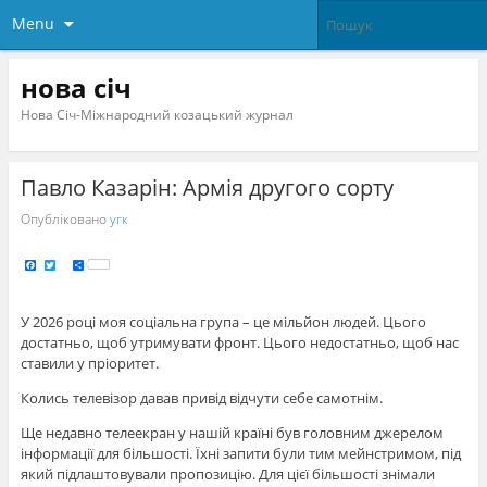
Menu
нова січ
Нова Січ-Міжнародний козацький журнал
Павло Казарін: Армія другого сорту
Опубліковано
угк
F
T
S
a
w
h
c
i
a
e
t
r
b
t
e
o
e
У 2026 році моя соціальна група – це мільйон людей. Цього
o
r
k
достатньо, щоб утримувати фронт. Цього недостатньо, щоб нас
ставили у пріоритет.
Колись телевізор давав привід відчути себе самотнім.
Ще недавно телеекран у нашій країні був головним джерелом
інформації для більшості. Їхні запити були тим мейнстримом, під
який підлаштовували пропозицію. Для цієї більшості знімали