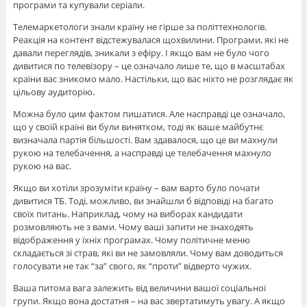
програми та купували серіали.
Телемаркетологи знали країну не гірше за політтехнологів.
Реакція на контент відстежувалася щохвилини. Програми, які не
давали переглядів, зникали з ефіру. І якщо вам не було чого
дивитися по телевізору – це означало лише те, що в масштабах
країни вас зникомо мало. Настільки, що вас ніхто не розглядає як
цільову аудиторію.
Можна було цим фактом пишатися. Але насправді це означало,
що у своїй країні ви були винятком, тоді як ваше майбутнє
визначала партія більшості. Вам здавалося, що це ви махнули
рукою на телебачення, а насправді це телебачення махнуло
рукою на вас.
Якщо ви хотіли зрозуміти країну – вам варто було почати
дивитися ТБ. Тоді, можливо, ви знайшли б відповіді на багато
своїх питань. Наприклад, чому на виборах кандидати
розмовляють не з вами. Чому ваші запити не знаходять
відображення у їхніх програмах. Чому політичне меню
складається зі страв, які ви не замовляли. Чому вам доводиться
голосувати не так “за” свого, як “проти” відверто чужих.
Ваша питома вага залежить від величини вашої соціальної
групи. Якщо вона достатня – на вас звертатимуть увагу. А якщо