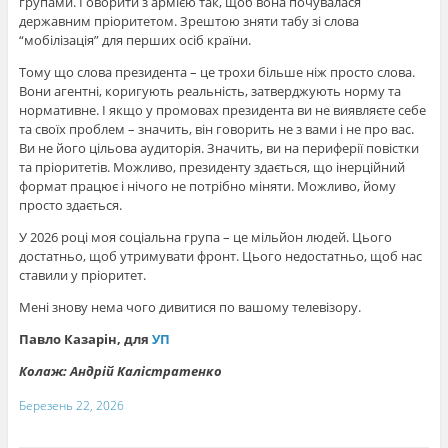
групами. Говорити з армією так, щоб вона почувалася
державним пріоритетом. Зрештою зняти табу зі слова
“мобілізація” для перших осіб країни.
Тому що слова президента – це трохи більше ніж просто слова.
Вони агентні, коригують реальність, затверджують норму та
нормативне. І якщо у промовах президента ви не виявляєте себе
та своїх проблем – значить, він говорить не з вами і не про вас.
Ви не його цільова аудиторія. Значить, ви на периферії повістки
та пріоритетів. Можливо, президенту здається, що інерційний
формат працює і нічого не потрібно міняти. Можливо, йому
просто здається.
У 2026 році моя соціальна група – це мільйон людей. Цього
достатньо, щоб утримувати фронт. Цього недостатньо, щоб нас
ставили у пріоритет.
Мені знову нема чого дивитися по вашому телевізору.
Павло Казарін, для
УП
Колаж: Андрій Калістратенко
Березень 22, 2026