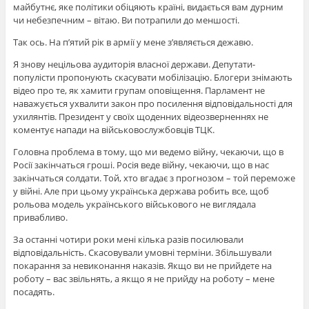
майбутнє, яке політики обіцяють країні, видається вам дурним
чи небезпечним – вітаю. Ви потрапили до меншості.
Так ось. На п’ятий рік в армії у мене з’являється дежавю.
Я знову нецільова аудиторія власної держави. Депутати-
популісти пропонують скасувати мобілізацію. Блогери знімають
відео про те, як хамити групам оповіщення. Парламент не
наважується ухвалити закон про посилення відповідальності для
ухилянтів. Президент у своїх щоденних відеозверненнях не
коментує напади на військовослужбовців ТЦК.
Головна проблема в тому, що ми ведемо війну, чекаючи, що в
Росії закінчаться гроші. Росія веде війну, чекаючи, що в нас
закінчаться солдати. Той, хто вгадає з прогнозом – той переможе
у війні. Але при цьому українська держава робить все, щоб
рольова модель українського військового не виглядала
привабливо.
За останні чотири роки мені кілька разів посилювали
відповідальність. Скасовували умовні терміни. Збільшували
покарання за невиконання наказів. Якщо ви не прийдете на
роботу – вас звільнять, а якщо я не прийду на роботу – мене
посадять.