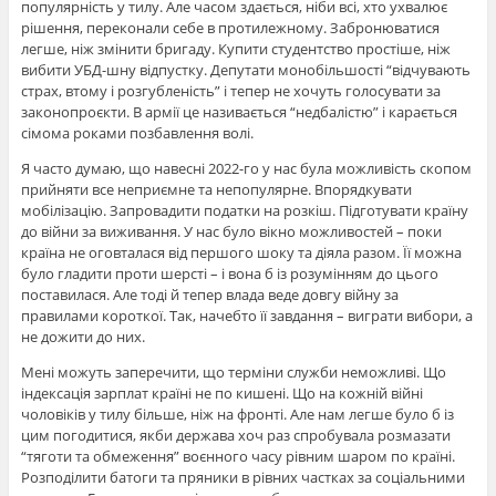
популярність у тилу. Але часом здається, ніби всі, хто ухвалює
рішення, переконали себе в протилежному. Забронюватися
легше, ніж змінити бригаду. Купити студентство простіше, ніж
вибити УБД-шну відпустку. Депутати монобільшості “відчувають
страх, втому і розгубленість” і тепер не хочуть голосувати за
законопроєкти. В армії це називається “недбалістю” і карається
сімома роками позбавлення волі.
Я часто думаю, що навесні 2022-го у нас була можливість скопом
прийняти все неприємне та непопулярне. Впорядкувати
мобілізацію. Запровадити податки на розкіш. Підготувати країну
до війни за виживання. У нас було вікно можливостей – поки
країна не оговталася від першого шоку та діяла разом. Її можна
було гладити проти шерсті – і вона б із розумінням до цього
поставилася. Але тоді й тепер влада веде довгу війну за
правилами короткої. Так, начебто її завдання – виграти вибори, а
не дожити до них.
Мені можуть заперечити, що терміни служби неможливі. Що
індексація зарплат країні не по кишені. Що на кожній війні
чоловіків у тилу більше, ніж на фронті. Але нам легше було б із
цим погодитися, якби держава хоч раз спробувала розмазати
“тяготи та обмеження” воєнного часу рівним шаром по країні.
Розподілити батоги та пряники в рівних частках за соціальними