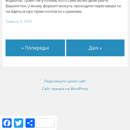
Водночас Трамп не уточнив, кого саме може делегувати
Вашингтон, у якому форматі можуть проходити переговори та
чи йдеться про прямі контакти з кремлем.
Травень 9, 2026
« Попередні
Далі »
Переглянути цілий сайт
Сайт працює на WordPress
F
T
S
a
w
h