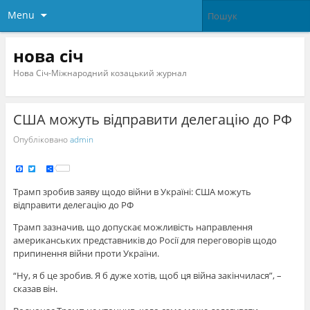
Menu
нова січ
Нова Січ-Міжнародний козацький журнал
США можуть відправити делегацію до РФ
Опубліковано
admin
F
T
S
a
w
h
c
i
a
e
t
r
Трамп зробив заяву щодо війни в Україні: США можуть
b
t
e
o
e
відправити делегацію до РФ
o
r
k
Трамп зазначив, що допускає можливість направлення
американських представників до Росії для переговорів щодо
припинення війни проти України.
“Ну, я б це зробив. Я б дуже хотів, щоб ця війна закінчилася”, –
сказав він.