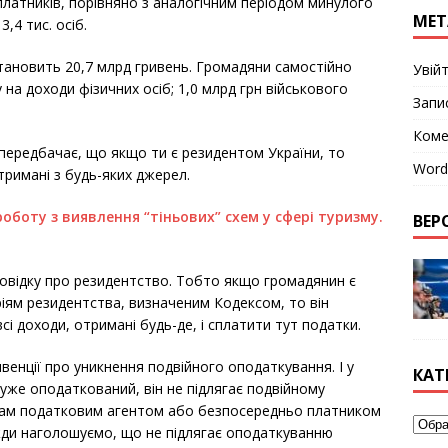
 платників, порівняно з аналогічним періодом минулого
МЕТ
,4 тис. осіб.
тановить 20,7 млрд гривень. Громадяни самостійно
Увій
 на доходи фізичних осіб; 1,0 млрд грн військового
Запи
Коме
передбачає, що якщо ти є резидентом України, то
Word
тримані з будь-яких джерел.
боту з виявлення “тіньових” схем у сфері туризму.
ВЕРС
о довідку про резидентство. Тобто якщо громадянин є
ріям резидентства, визначеним Кодексом, то він
і доходи, отримані будь-де, і сплатити тут податки.
онвенції про уникнення подвійного оподаткування. І у
КАТ
 уже оподаткований, він не підлягає подвійному
 там податковим агентом або безпосередньо платником
жди наголошуємо, що не підлягає оподаткуванню