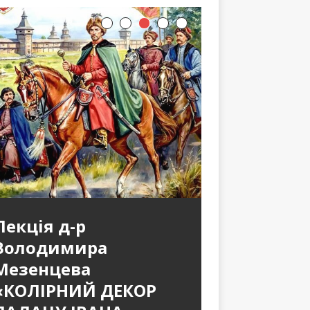
Лекція д-р
Володимира
Мезенцева
«КОЛІРНИЙ ДЕКОР