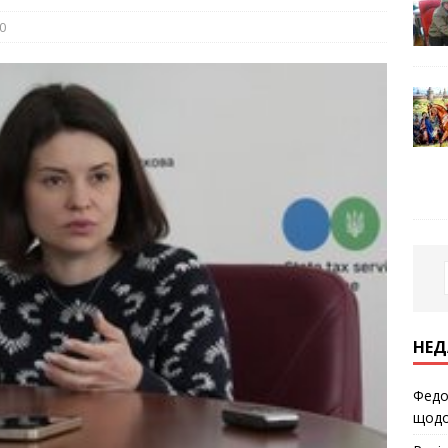
0
НЕД
Федо
щодо