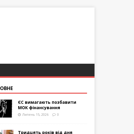
ОВНЕ
ЄС вимагають позбавити
МОК фінансування
Липень 15, 2026
0
Тридцять років від дня