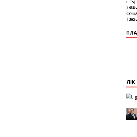
штур
4 938 
Соці
4 292 
ПЛА
ЛІК