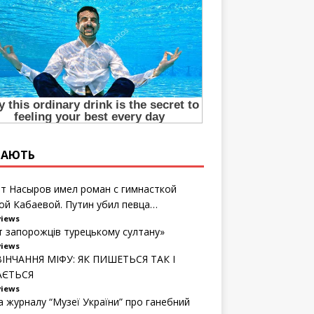
ТАЮТЬ
т Насыров имел роман с гимнасткой
ой Кабаевой. Путин убил певца…
views
т запорожців турецькому султану»
views
ІНЧАННЯ МІФУ: ЯК ПИШЕТЬСЯ ТАК І
АЄТЬСЯ
views
а журналу “Музеї України” про ганебний