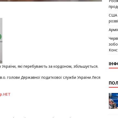
Росія
прод
США 
розв
Армі
Черв
зобо
Конс
ІНФ
 України, які перебувають за кордоном, збільшується.
в.о. голови Державної податкової служби України Леся
ПОЛ
р.НЕТ