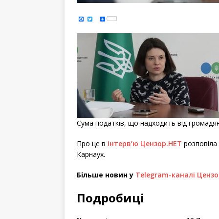
F
T
S
a
w
h
c
i
a
e
t
r
b
t
e
o
e
o
r
k
Сума податків, що надходить від громадян
Про це в
інтерв’ю
Цензор.НЕТ
розповіла 
Карнаух.
Більше новин у
Telegram-каналі Цензо
Подробиці