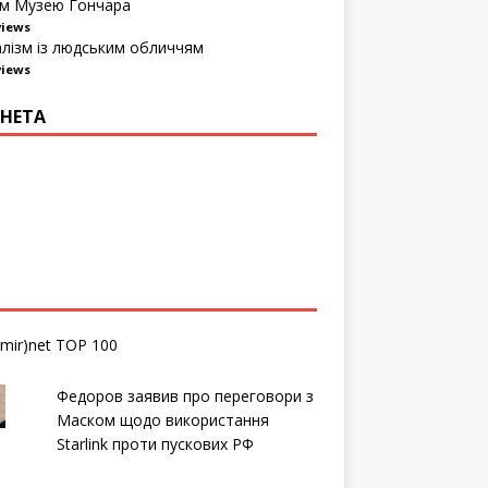
м Музею Гончара
views
алізм із людським обличчям
views
НЕТА
Федоров заявив про переговори з
Маском щодо використання
Starlink проти пускових РФ