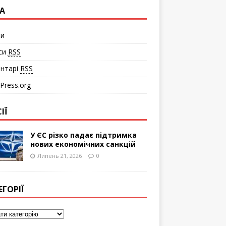
А
ти
си
RSS
нтарі
RSS
Press.org
ІЇ
У ЄС різко падає підтримка
нових економічних санкцій
Липень 21, 2026
0
ЕГОРІЇ