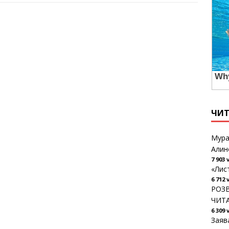
ЧИ
Мура
Алин
7 903 
«Лис
6 712 
РОЗВ
ЧИТ
6 309 
Заяв