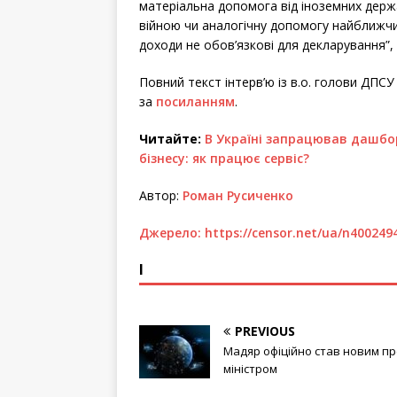
матеріальна допомога від іноземних держав
війною чи аналогічну допомогу найближчим
доходи не обов’язкові для декларування”, 
Повний текст інтерв’ю із в.о. голови ДПС
за
посиланням
.
Читайте:
В Україні запрацював дашбо
бізнесу: як працює сервіс?
Автор:
Роман Русиченко
Джерело:
https://censor.net/ua/n400249
І
PREVIOUS
Мадяр офіційно став новим пр
міністром