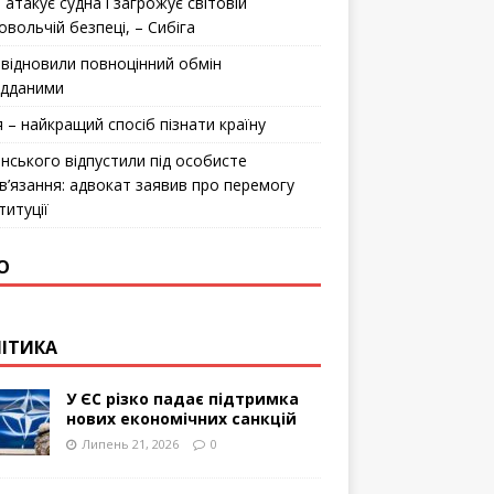
 атакує судна і загрожує світовій
овольчій безпеці, – Сибіга
відновили повноцінний обмін
ідданими
я – найкращий спосіб пізнати країну
інського відпустили під особисте
в’язання: адвокат заявив про перемогу
титуції
О
ІТИКА
У ЄС різко падає підтримка
нових економічних санкцій
Липень 21, 2026
0