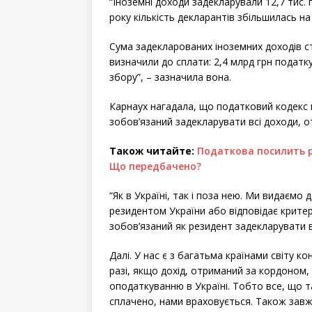
“Іноземні доходи задекларували 12,7 тис.
року кількість декларантів збільшилась на 3
Сума задекларованих іноземних доходів с
визначили до сплати: 2,4 млрд грн податку
збору”, – зазначила вона.
Карнаух нагадала, що податковий кодекс 
зобов’язаний задекларувати всі доходи, о
Також читайте:
Податкова посилить ро
Що передбачено?
“Як в Україні, так і поза нею. Ми видаєм
резидентом України або відповідає крите
зобов’язаний як резидент задекларувати вс
Далі. У нас є з багатьма країнами світу к
разі, якщо дохід, отриманий за кордоном,
оподаткуванню в Україні. Тобто все, що
сплачено, нами враховується. Також зав