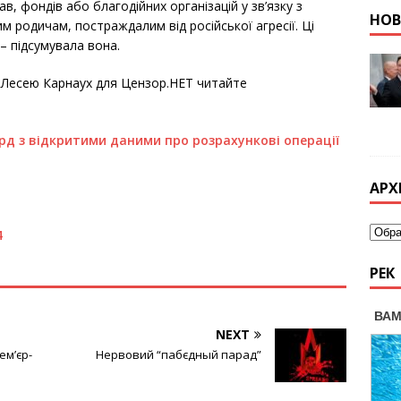
, фондів або благодійних організацій у зв’язку з
НО
 родичам, постраждалим від російської агресії. Ці
– підсумувала вона.
У Лесею Карнаух для Цензор.НЕТ читайте
рд з відкритими даними про розрахункові операції
АРХ
4
РЕК
NEXT
ем’єр-
Нервовий “пабєдный парад”