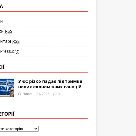
А
ти
си
RSS
нтарі
RSS
Press.org
ІЇ
У ЄС різко падає підтримка
нових економічних санкцій
Липень 21, 2026
0
ЕГОРІЇ