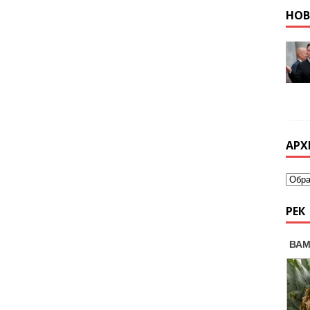
НО
АРХ
РЕК