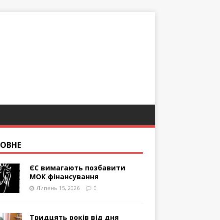
ОВНЕ
ЄС вимагають позбавити
МОК фінансування
Липень 15, 2026
0
Тридцять років від дня