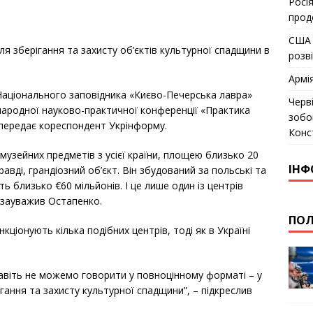
Росія
прод
США 
ля зберігання та захисту об’єктів культурної спадщини в
розв
Армі
Національного заповідника «Києво-Печерська лавра»
Черв
ародної науково-практичної конференції «Практика
зобо
, передає кореспондент Укрінформу.
Конс
 музейних предметів з усієї країни, площею близько 20
ІНФ
равді, грандіозний об’єкт. Він збудований за польські та
ь близько €60 мільйонів. І це лише один із центрів
– зауважив Остапенко.
ПОЛ
кціонують кілька подібних центрів, тоді як в Україні
 навіть не можемо говорити у повноцінному форматі – у
ігання та захисту культурної спадщини”, – підкреслив