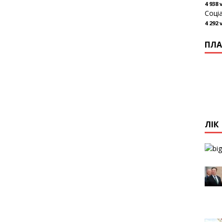
4 938 
Соці
4 292 
ПЛА
ЛІК