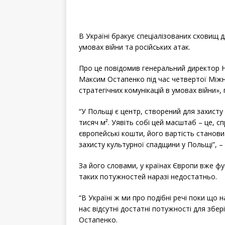
a
w
h
c
i
a
e
t
r
b
t
e
o
e
o
r
k
В Україні бракує спеціалізованих сховищ д
умовах війни та російських атак.
Про це повідомив генеральний директор 
Максим Остапенко під час четвертої Міжн
стратегічних комунікацій в умовах війни»
“У Польщі є центр, створений для захисту
тисяч м². Уявіть собі цей масштаб – це, сп
європейські кошти, його вартість становит
захисту культурної спадщини у Польщі”, 
За його словами, у країнах Європи вже фун
таких потужностей наразі недостатньо.
“В Україні ж ми про подібні речі поки що
нас відсутні достатні потужності для збер
Остапенко.