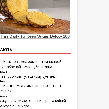
ТАЮТЬ
т Насыров имел роман с гимнасткой
ой Кабаевой. Путин убил певца…
views
т запорожців турецькому султану»
views
ІНЧАННЯ МІФУ: ЯК ПИШЕТЬСЯ ТАК І
АЄТЬСЯ
views
а журналу “Музеї України” про ганебний
м Музею Гончара