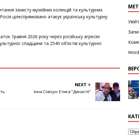
МЕТ
итання захисту музейних колекцій та культурних
Росія цілеспрямовано атакує українську культурну
Увій
Запи
чаток травня 2026 року через російську агресію
Коме
ультурної спадщини та 2540 об’єктів культурної
Word
ВЕРС
NEXT
сть
Інна Совсун: Етика “Династії”
КАТ