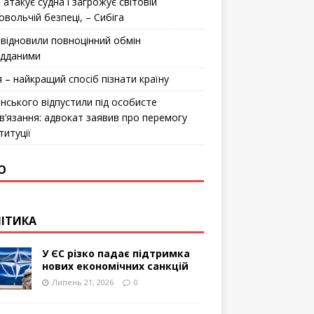
 атакує судна і загрожує світовій
овольчій безпеці, – Сибіга
відновили повноцінний обмін
ідданими
я – найкращий спосіб пізнати країну
інського відпустили під особисте
в’язання: адвокат заявив про перемогу
титуції
О
ІТИКА
У ЄС різко падає підтримка
нових економічних санкцій
Липень 21, 2026
0