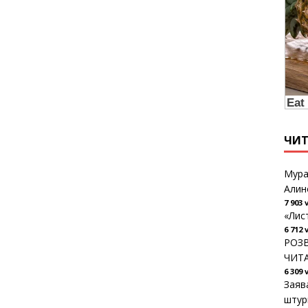
ЧИ
Мура
Алин
7 903 
«Лис
6 712 
РОЗВ
ЧИТ
6 309 
Заяв
штур