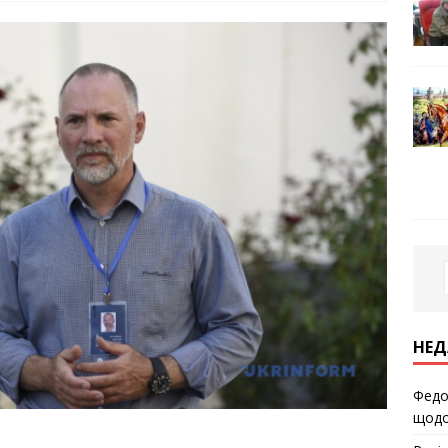
НЕД
Федо
щодо