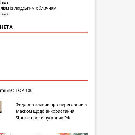
views
алізм із людським обличчям
views
НЕТА
Федоров заявив про переговори з
Маском щодо використання
Starlink проти пускових РФ