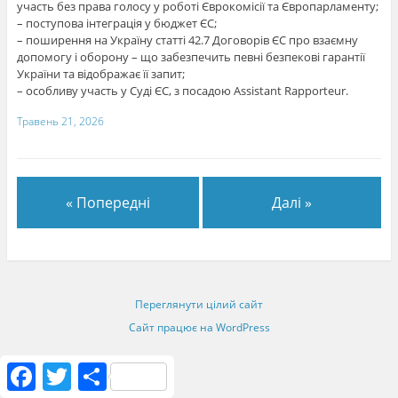
участь без права голосу у роботі Єврокомісії та Європарламенту;
– поступова інтеграція у бюджет ЄС;
– поширення на Україну статті 42.7 Договорів ЄС про взаємну
допомогу і оборону – що забезпечить певні безпекові гарантії
України та відображає її запит;
– особливу участь у Суді ЄС, з посадою Assistant Rapporteur.
Травень 21, 2026
« Попередні
Далі »
Переглянути цілий сайт
Сайт працює на WordPress
F
T
S
a
w
h