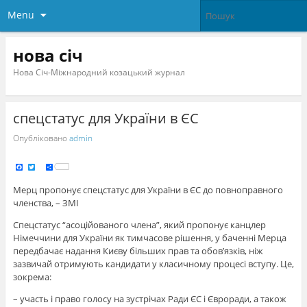
Menu
нова січ
Нова Січ-Міжнародний козацький журнал
спецстатус для України в ЄС
Опубліковано
admin
F
T
S
a
w
h
c
i
a
e
t
r
Мерц пропонує спецстатус для України в ЄС до повноправного
b
t
e
o
e
членства, – ЗМІ
o
r
k
Спецстатус “асоційованого члена”, який пропонує канцлер
Німеччини для України як тимчасове рішення, у баченні Мерца
передбачає надання Києву більших прав та обов’язків, ніж
зазвичай отримують кандидати у класичному процесі вступу. Це,
зокрема:
– участь і право голосу на зустрічах Ради ЄС і Євроради, а також