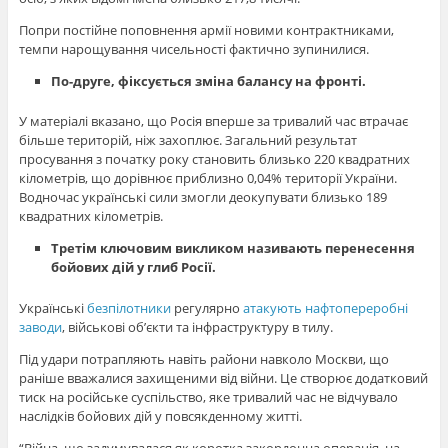
Попри постійне поповнення армії новими контрактниками,
темпи нарощування чисельності фактично зупинилися.
По-друге, фіксується зміна балансу на фронті.
У матеріалі вказано, що Росія вперше за тривалий час втрачає
більше територій, ніж захоплює. Загальний результат
просування з початку року становить близько 220 квадратних
кілометрів, що дорівнює приблизно 0,04% території України.
Водночас українські сили змогли деокупувати близько 189
квадратних кілометрів.
Третім ключовим викликом називають перенесення
бойових дій у глиб Росії.
Українські
безпілотники
регулярно
атакують нафтопереробні
заводи
, військові об’єкти та інфраструктуру в тилу.
Під удари потрапляють навіть райони навколо Москви, що
раніше вважалися захищеними від війни. Це створює додатковий
тиск на російське суспільство, яке тривалий час не відчувало
наслідків бойових дій у повсякденному житті.
“Війна, що задумувалася як коротка закордонна операція, на