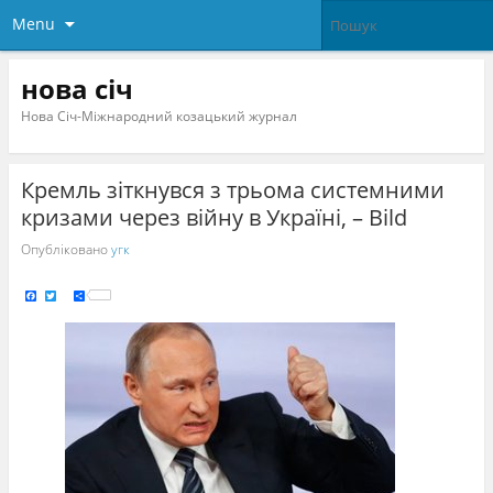
Menu
нова січ
Нова Січ-Міжнародний козацький журнал
Кремль зіткнувся з трьома системними
кризами через війну в Україні, – Bild
Опубліковано
угк
F
T
S
a
w
h
c
i
a
e
t
r
b
t
e
o
e
o
r
k