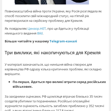
Повномасштабна війна проти України, яку Росія розглядала як
спосіб посилити свій міжнародний статус, на п’ятий рік
перетворилася на серйозну проблему для Кремля.
Як повідомляє
Цензор.НЕТ
, про це йдеться у публікації
німецького видання
Bild
.
Більше читайте у нашому
Telegram-каналі
Три виклики, які накопичуються для Кремля
У матеріалі зазначається, що нинішня війна створює для
керівництва РФ одразу кілька критичних проблем, які складно
вирішити.
По-перше, йдеться про великі втрати серед російських
військових.
За західними оцінками, РФ щомісяця втрачає близько 35 тисяч
солдатів убитими та пораненими. Російські опозиційні
журналісти оцінюють кількість загиблих приблизно у 352 тисячі
осіб, з яких відомі імена близько 217,8 тисячі.