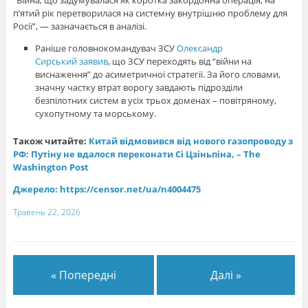
п’ятий рік перетворилася на системну внутрішню проблему для
Росії”, — зазначається в аналізі.
Раніше головнокомандувач ЗСУ
Олександр
Сирський заявив
, що ЗСУ переходять від “війни на
виснаження” до асиметричної стратегії. За його словами,
значну частку втрат ворогу завдають підрозділи
безпілотних систем в усіх трьох доменах – повітряному,
сухопутному та морському.
Також читайте:
Китай відмовився від нового газопроводу з
РФ: Путіну не вдалося переконати Сі Цзіньпіна, – The
Washington Post
Джерело:
https://censor.net/ua/n4004475
Травень 22, 2026
« Попередні
Далі »