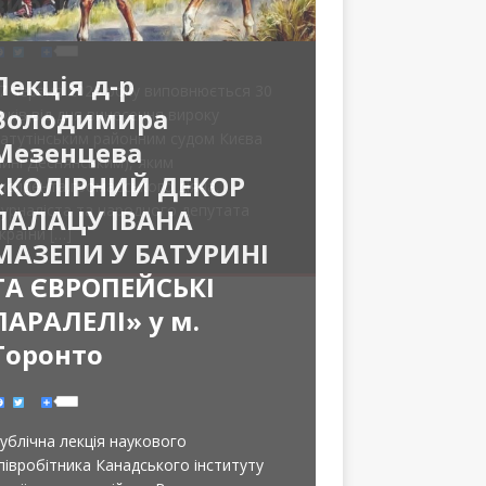
Лекція д-р
Володимира
Мезенцева
«КОЛІРНИЙ ДЕКОР
ПАЛАЦУ ІВАНА
МАЗЕПИ У БАТУРИНІ
ТА ЄВРОПЕЙСЬКІ
ПАРАЛЕЛІ» у м.
Торонто
F
T
S
a
w
h
c
i
a
e
t
r
ублічна лекція наукового
b
t
e
o
e
o
r
півробітника Канадського інституту
k