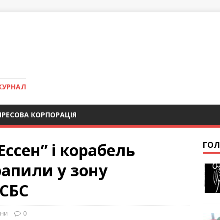
ЖУРНАЛ
ПРЕСОВА КОРПОРАЦІЯ
Ессен” і корабель
ГОЛ
рапили у зону
 СБС
ни
0