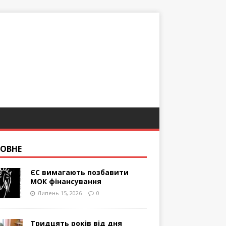
ОВНЕ
ЄС вимагають позбавити
МОК фінансування
Липень 15, 2026
0
Тридцять років від дня