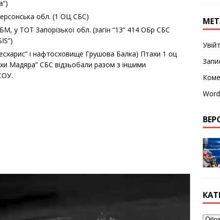
а”)
Херсонська обл. (1 ОЦ СБС)
МЕТ
М, у ТОТ Запорізької обл. (загін “13” 414 ОБр СБС
IS”)
Увій
есхарис” і нафтосховище Грушова Балка) Птахи 1 оц
Запи
ахи Мадяра” СБС відзьобали разом з іншими
СОУ.
Коме
Word
ВЕРС
КАТ