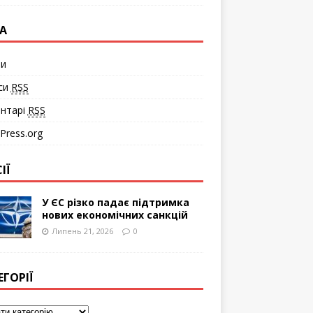
А
ти
си
RSS
нтарі
RSS
Press.org
ІЇ
У ЄС різко падає підтримка
нових економічних санкцій
Липень 21, 2026
0
ЕГОРІЇ