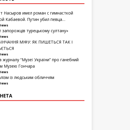
т Насыров имел роман с гимнасткой
ой Кабаевой. Путин убил певца…
views
т запорожців турецькому султану»
views
ІНЧАННЯ МІФУ: ЯК ПИШЕТЬСЯ ТАК І
АЄТЬСЯ
views
а журналу “Музеї України” про ганебний
м Музею Гончара
views
алізм із людським обличчям
views
НЕТА