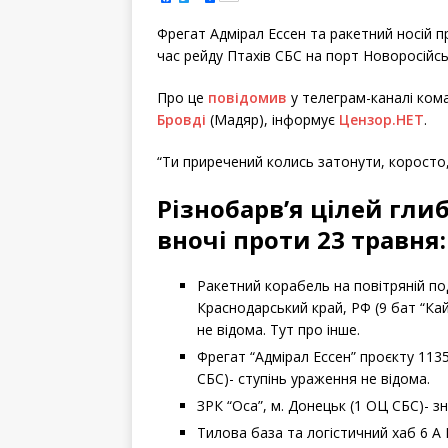
a
w
h
c
i
a
e
t
r
Фрегат Адмірал Ессен та ракетний носій п
b
t
e
o
e
o
r
час рейду Птахів СБС на порт Новоросійс
k
Про це
повідомив
у телеграм-каналі ком
Бровді
(Мадяр), інформує
Цензор.НЕТ
.
“Ти приречений колись затонути, коросто,
Різнобарвʼя цілей гли
вночі проти 23 травня:
Ракетний корабель на повітряній по
Краснодарський край, РФ (9 бат “Ка
не відома. Тут про інше.
Фрегат “Адмірал Ессен” проєкту 113
СБС)- ступінь ураження не відома.
ЗРК “Оса”, м. Донецьк (1 ОЦ СБС)- 
Тилова база та логістичний хаб 6 А 