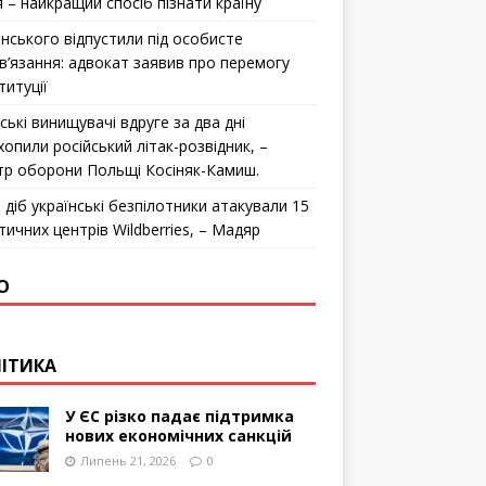
я – найкращий спосіб пізнати країну
інського відпустили під особисте
в’язання: адвокат заявив про перемогу
титуції
ські винищувачі вдруге за два дні
хопили російський літак-розвідник, –
стр оборони Польщі Косіняк-Камиш.
 діб українські безпілотники атакували 15
тичних центрів Wildberries, – Мадяр
О
ІТИКА
У ЄС різко падає підтримка
нових економічних санкцій
Липень 21, 2026
0