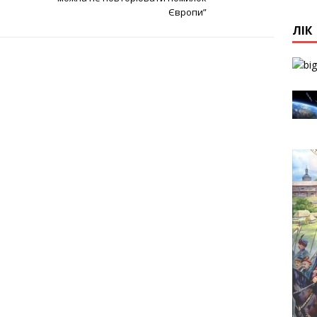
Європи”
ЛІК