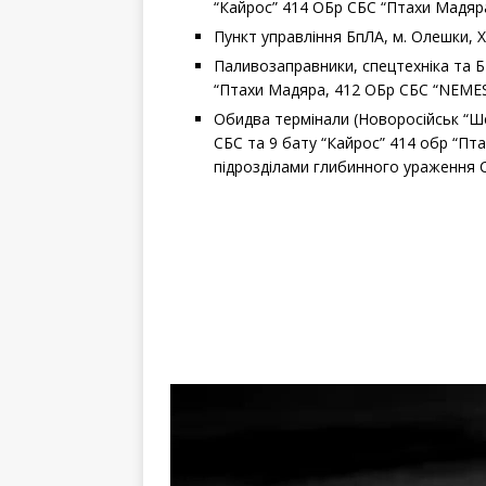
“Кайрос” 414 ОБр СБС “Птахи Мадяр
Пункт управління БпЛА, м. Олешки, 
Паливозаправники, спецтехніка та ББ
“Птахи Мадяра, 412 ОБр СБС “NEMES
Обидва термінали (Новоросійськ “Ш
СБС та 9 бату “Кайрос” 414 обр “Пт
підрозділами глибинного ураження 