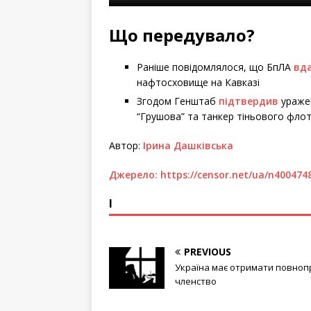
Що передувало?
Раніше повідомлялося, що БпЛА
вд
нафтосховище на Кавказі
Згодом Генштаб
підтвердив
уражен
“Грушова” та танкер тіньового флот
Автор:
Ірина Дашківська
Джерело:
https://censor.net/ua/n400474
І
PREVIOUS
Україна має отримати повно
членство