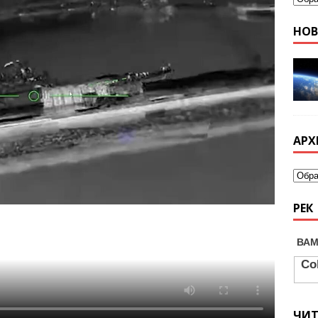
НО
АРХ
РЕК
ЧИ