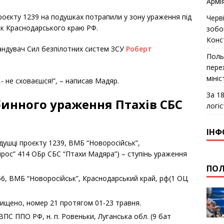
Армі
роєкту 1239 на подушках потрапили у зону ураження під
Черв
ьк Краснодарського краю РФ.
зобо
Конс
андувач Сил безпілотних систем ЗСУ
Роберт
Поль
пере
міні
- не сховаєшся!”, – написав Мадяр.
За 18
бинного ураження Птахів СБС
логіс
ІНФ
душці проєкту 1239, ВМБ “Новоросійськ”,
йрос” 414 ОБр СБС “Птахи Мадяра”) – ступінь ураження
ПОЛ
56, ВМБ “Новоросійськ”, Краснодарський край, рф(1 ОЦ
знищено, номер 21 протягом 01-23 травня.
ВПС ППО РФ, н. п. Ровеньки, Луганська обл. (9 бат