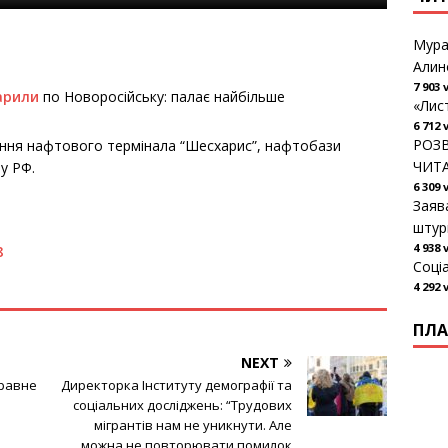
Мура
Алин
7 903 
арили
по Новоросійську: палає найбільше
«Лис
6 712 
РОЗВ
ня нафтового термінала “Шесхарис”, нафтобази
ЧИТ
у РФ.
6 309 
Заяв
штур
4 938 
8
Соці
4 292 
ПЛА
NEXT
правне
Директорка Інституту демографії та
соціальних досліджень: “Трудових
мігрантів нам не уникнути. Але
можна не повторювати помилок