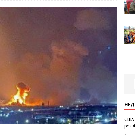
НЕД
США 
розв