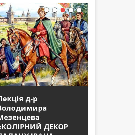
Лекція д-р
Володимира
Мезенцева
«КОЛІРНИЙ ДЕКОР