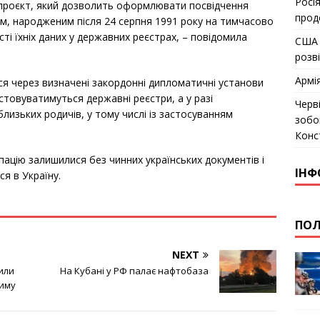
Росія
 проєкт, який дозволить оформлювати посвідчення
прод
м, народженим після 24 серпня 1991 року на тимчасово
сті їхніх даних у державних реєстрах, – повідомила
США 
розв
Армі
 через визначені закордонні дипломатичні установи
товуватимуться державні реєстри, а у разі
Черв
лизьких родичів, у тому числі із застосуванням
зобо
Конс
упацію залишилися без чинних українських документів і
ІНФ
я в Україну.
ПОЛ
NEXT
или
На Кубані у РФ палає нафтобаза
риму