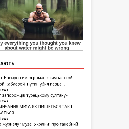
ТАЮТЬ
т Насыров имел роман с гимнасткой
ой Кабаевой. Путин убил певца…
views
т запорожців турецькому султану»
views
ІНЧАННЯ МІФУ: ЯК ПИШЕТЬСЯ ТАК І
АЄТЬСЯ
views
а журналу “Музеї України” про ганебний