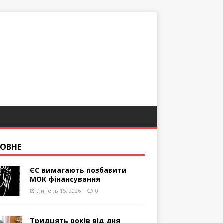
ОВНЕ
ЄС вимагають позбавити
МОК фінансування
Липень 15, 2026
0
Тридцять років від дня