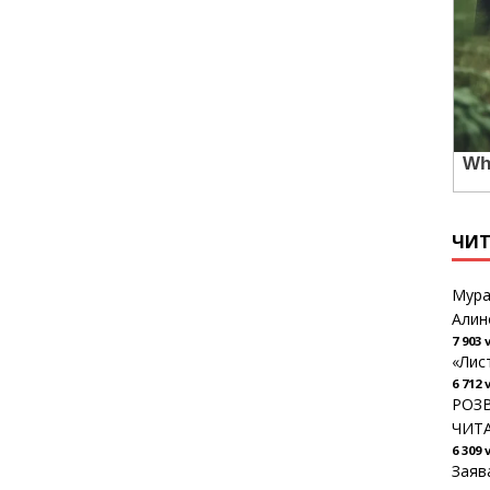
ЧИ
Мура
Алин
7 903 
«Лис
6 712 
РОЗВ
ЧИТ
6 309 
Заяв