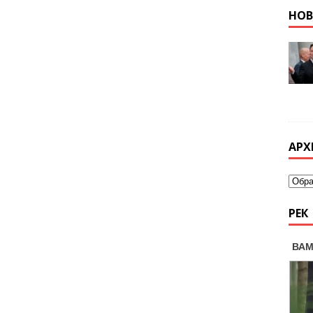
НО
АРХ
РЕК