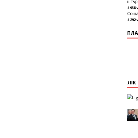
штур
4 938 
Соці
4 292 
ПЛА
ЛІК