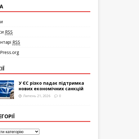
А
ти
си
RSS
нтарі
RSS
Press.org
ІЇ
У ЄС різко падає підтримка
нових економічних санкцій
Липень 21, 2026
0
ЕГОРІЇ