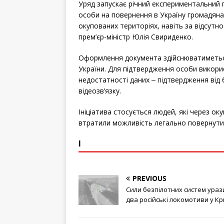
Уряд запускає річний експериментальний
особи на повернення в Україну громадяна
окупованих територіях, навіть за відсутно
прем’єр-міністр Юлія Свириденко.
Оформлення документа здійснюватиметься
України. Для підтвердження особи викорис
недостатності даних ‒ підтвердження від б
відеозв’язку.
Ініціатива стосується людей, які через ок
втратили можливість легально повернутис
І
PREVIOUS
Сили безпілотних систем ураз
два російські локомотиви у К