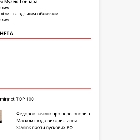
м Музею Гончара
views
алізм із людським обличчям
views
НЕТА
Федоров заявив про переговори з
Маском щодо використання
Starlink проти пускових РФ