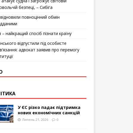
 атакує судна і загрожує світовій
овольчій безпеці, – Сибіга
відновили повноцінний обмін
ідданими
я – найкращий спосіб пізнати країну
інського відпустили під особисте
в’язання: адвокат заявив про перемогу
титуції
О
ІТИКА
У ЄС різко падає підтримка
нових економічних санкцій
Липень 21, 2026
0