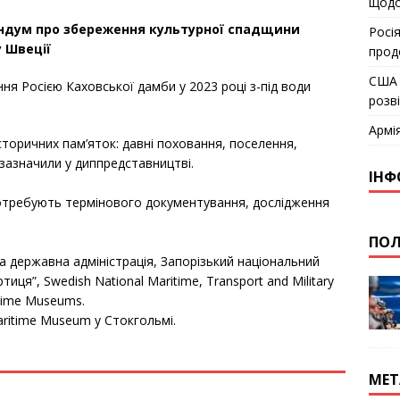
щодо
андум про збереження культурної спадщини
Росія
у Швеції
прод
США 
ння Росією Каховської дамби у 2023 році з-під води
розв
.
Армі
історичних пам’яток: давні поховання, поселення,
– зазначили у диппредставництві.
ІНФ
потребують термінового документування, дослідження
ПОЛ
 державна адміністрація, Запорізький національний
иця”, Swedish National Maritime, Transport and Military
itime Museums.
aritime Museum у Стокгольмі.
МЕТ