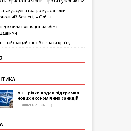
 використання Starlink проти пускових РФ
 атакує судна і загрожує світовій
овольчій безпеці, – Сибіга
відновили повноцінний обмін
ідданими
я – найкращий спосіб пізнати країну
О
ІТИКА
У ЄС різко падає підтримка
нових економічних санкцій
Липень 21, 2026
0
А