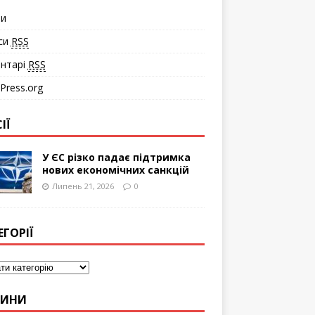
ти
си
RSS
нтарі
RSS
Press.org
ІЇ
У ЄС різко падає підтримка
нових економічних санкцій
Липень 21, 2026
0
ЕГОРІЇ
ВИНИ