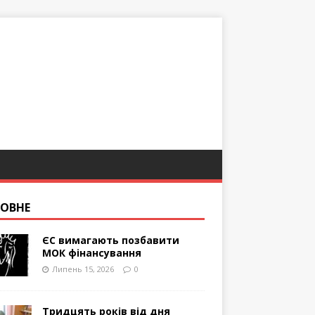
ОВНЕ
ЄС вимагають позбавити
МОК фінансування
Липень 15, 2026
0
Тридцять років від дня