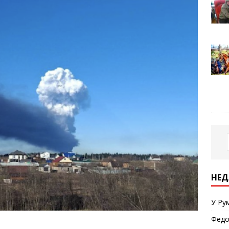
НЕД
У Ру
Федо