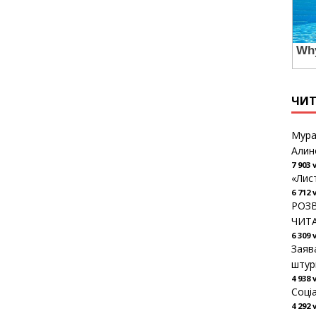
ЧИ
Мура
Алин
7 903 
«Лис
6 712 
РОЗВ
ЧИТ
6 309 
Заяв
штур
4 938 
Соці
4 292 