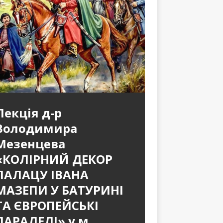
Лекція д-р
Володимира
Мезенцева
«КОЛІРНИЙ ДЕКОР
ПАЛАЦУ ІВАНА
МАЗЕПИ У БАТУРИНІ
ТА ЄВРОПЕЙСЬКІ
ПАРАЛЕЛІ» у м.