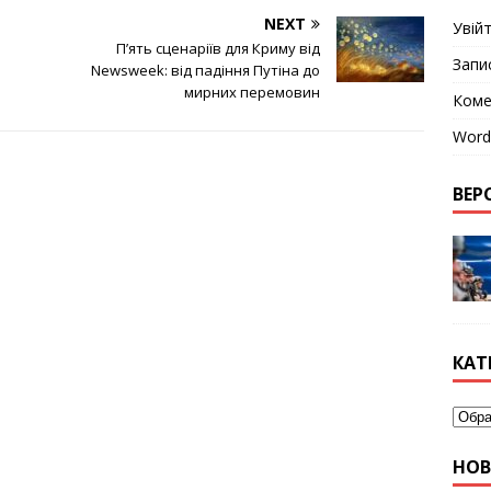
NEXT
Увій
П’ять сценаріїв для Криму від
Запи
Newsweek: від падіння Путіна до
мирних перемовин
Коме
Word
ВЕРС
КАТ
НО