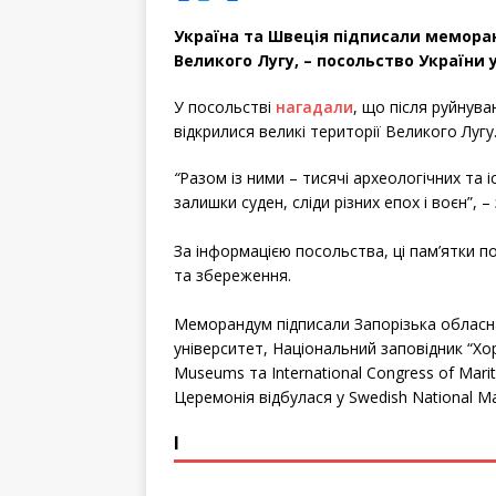
a
w
h
c
i
a
e
t
r
Україна та Швеція підписали мемор
b
t
e
o
e
o
r
Великого Лугу, – посольство України 
k
У посольстві
нагадали
, що після руйнува
відкрилися великі території Великого Лугу
“
Разом із ними – тисячі археологічних та 
залишки суден, сліди різних епох і воєн”, 
За інформацією посольства, ці пам’ятки 
та збереження.
Меморандум підписали Запорізька обласна
університет, Національний заповідник “Хорт
Museums та International Congress of Mar
Церемонія відбулася у Swedish National M
І