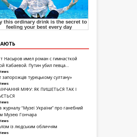
ТАЮТЬ
т Насыров имел роман с гимнасткой
ой Кабаевой. Путин убил певца…
views
т запорожців турецькому султану»
views
ІНЧАННЯ МІФУ: ЯК ПИШЕТЬСЯ ТАК І
АЄТЬСЯ
views
а журналу “Музеї України” про ганебний
м Музею Гончара
views
алізм із людським обличчям
views