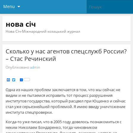
Menu
нова січ
Нова Січ-Міжнародний козацький журнал
Сколько у нас агентов спецслужб России?
– Стас Речинский
Опубліковано
admin
F
T
S
a
w
h
c
i
a
e
t
r
Одна из наших проблем заключается в том, что мы сейчас не
b
t
e
o
e
видим и не пытаемся исправить тот процесс разрушения
o
r
k
институтов государства, который расцвел при Ющенко и сейчас
стал уже серьезнейшей проблемой. Я имею ввиду уничтожение
института спецпроверки.
Когда-то уже писал, что в 2005 году довелось познакомиться с
неким Николаем Бондаренко, тогда чиновником