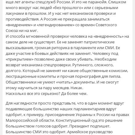
еще лет агенты спецслужб России. И это не паранойя. Слишком
много вокруг нас людей «без прошлого» или с серьезными
лакунами в прошлом. И у нас нет механизмов проверки и
противодействия. А Россия не прекращала заниматься
«внедрением» и «легендированием» со времен Советского
Союза ни на миг.
И способа мгновенной проверки человека на «внедренность» на
самом деле не существует. Ее не заменят патриотические
высказывания, громкая риторика в парламенте или СМИ. Ее
даже участие в боевых действиях не заменит. Человеку под
«прикрытием» позволено даже своих убивать. Необходим
возврат механизма спецпроверки. Рутинного, сложного,
долгого. Который не заменят ни какие общественные комиссии,
люстрационные комитеты и прочая порнография для пипла.
Общественники не умеют «читать» документы. И не смогут
этому научиться за пару месяцев. Никак.
Насколько все это серьезно? Да более чем.
Для наглядности просто представьте, что в один момент вдруг
подавляющее большинство наших парламентариев вдруг
одобрит, к примеру, присоединение Украины к России на правах
Малороссийской области. Конституционный суд это решение
большинством голосов одобрит. Президент подпишет.
Большинство СМИ это одобрит. Армейское руководство