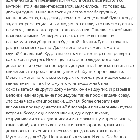
администрации Президента. Личность оказалась настолько
мутной, что я им заинтересовался. Выяснилось, что товарищ
дважды судим. Хищения госимущества в особокрупных,
мошенничество, подделка документов и еще целый букет. Когда
задал вопрос специальным людям, ответили, что ничего сделать
не могут, так как этот хрен – одноклассник Ющенко с «особыми
полномочиями». Бондаренко не только не выгнали, но
назначили замгубернатора Одесской области. Где его таланты
расцвели многократно. Далее я его не отслеживал. Но это –
случай банальный. Куда важнее то, что с тех пор спецпроверка
как таковая умерла. Исчез целый кластер людей, которые
действительно умели проверять документы. Причем, начиная со
свидетельств о рождении дедушек и бабушек проверямого.
Мимо наметанного глаза которых не могла пройти даже самая
гениальная «липа». Потому что «липа» должна была
основываться на других документах, они на других. И разрыв в
цепочке или нарушение процедуры такие профи видели сразу.
Это одна часть спецпроверки. Другая, более оперативная
включала проверку настоящей биографии или «легенды» путем
встреч и бесед с одноклассниками, однокурсниками,
сотрудниками жека, дворниками и соседями. Ну и третья часть,
само собой, контроль контактов и разговоров кандидата на
должность в течение от трех месяцев до полугода и выше.
Муторно и долго? Да. Но в этом был смысл. И есть. Особенно