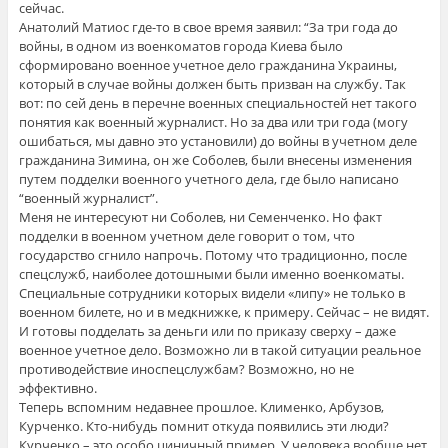
сейчас.
Анатолий Матиос где-то в свое время заявил: “За три года до
войны, в одном из военкоматов города Киева было
сформировано военное учетное дело гражданина Украины,
который в случае войны должен быть призван на службу. Так
вот: по сей день в перечне военных специальностей нет такого
понятия как военный журналист. Но за два или три года (могу
ошибаться, мы давно это установили) до войны в учетном деле
гражданина Зимина, он же Соболев, были внесены изменения
путем подделки военного учетного дела, где было написано
“военный журналист”.
Меня не интересуют ни Соболев, ни Семенченко. Но факт
подделки в военном учетном деле говорит о том, что
государство сгнило напрочь. Потому что традиционно, после
спецслужб, наиболее дотошными были именно военкоматы.
Специальные сотрудники которых видели «липу» не только в
военном билете, но и в медкнижке, к примеру. Сейчас – не видят.
И готовы подделать за деньги или по приказу сверху – даже
военное учетное дело. Возможно ли в такой ситуации реальное
противодействие иноспецслужбам? Возможно, но не
эффективно.
Теперь вспомним недавнее прошлое. Клименко, Арбузов,
Курченко. Кто-нибудь помнит откуда появились эти люди?
Курченко – это особо циничный пример. У человека вообще нет