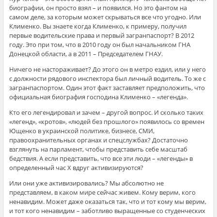
биографии, он просто взял – и появился. Но это фантом на
самом деле, за которым может скрываться все что угодно. Или
Клименко. Вы знаете когда Клименко, к примеру, получил
первые водительские права и первый загранпаспорт? В 2012
году. Это при том, что в 2010 году он был начальником ГНА
Донецкой области, а в 2011 – Председателем ГНАУ.
Ничего не настораживает? До этого он в метро ездил, или у него
с должности рядового инспектора был личный водитель. То же с
загранпаспортом. Один этот факт заставляет предположить, что
официальная биография господина Клименко – «легенда».
Кто его легендировал и зачем – другой вопрос. И сколько таких
«легенд», «кротов», «людей без прошлого» появилось со времен
Ющенко в украинской политике, бизнесе, СМИ,
правоохранительных органах и спецслужбах? Достаточно
взглянуть на парламент, чтобы представить себе масштаб
бедствия. А если представить, что все эти люди – «легенды» в
определенный час Х вдруг активизируются?
Или они уже активизировались? Мы абсолютно не
представляем, в каком мире сейчас живем. Кому верим, кого
ненавидим. Может даже оказаться так, что и тот кому мы верим,
и тот кого ненавидим – заботливо выращенные со студенческих