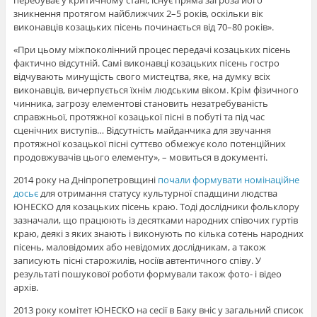
перебуває у критичному стані, існує пряма загроза його
зникнення протягом найближчих 2–5 років, оскільки вік
виконавців козацьких пісень починається від 70–80 років».
«При цьому міжпоколінний процес передачі козацьких пісень
фактично відсутній. Самі виконавці козацьких пісень гостро
відчувають минущість свого мистецтва, яке, на думку всіх
виконавців, вичерпується їхнім людським віком. Крім фізичного
чинника, загрозу елементові становить незатребуваність
справжньої, протяжної козацької пісні в побуті та під час
сценічних виступів… Відсутність майданчика для звучання
протяжної козацької пісні суттєво обмежує коло потенційних
продовжувачів цього елементу», – мовиться в документі.
2014 року на Дніпропетровщині
почали формувати номінаційне
досьє
для отримання статусу культурної спадщини людства
ЮНЕСКО для козацьких пісень краю. Тоді дослідники фольклору
зазначали, що працюють із десятками народних співочих гуртів
краю, деякі з яких знають і виконують по кілька сотень народних
пісень, маловідомих або невідомих дослідникам, а також
записують пісні старожилів, носіїв автентичного співу. У
результаті пошукової роботи формували також фото- і відео
архів.
2013 року комітет ЮНЕСКО на сесії в Баку вніс у загальний список