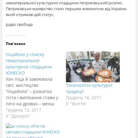
нематеріальної культурної спадщини петриківський розпис.
Петриківське малярство стало першим елементом від України,
який отримав цей статус.
радіо свобода
Пов’язано
піцайоло у списку
Нематеріальної
культурної спадщини
ЮНЕСКО
Хоч піца й завоювала
світ, мистецтво
Тисячолітні культурні
“піцайоло” – розкатка
традиції
тіста і випікання стави у
Грудень 16, 2017
печі на дровах – менш
У "Життя"
поширене за межами
Грудень 12, 2017
італійського міста
У "Дискусії"
Неаполь. Проте зовсім
скоро це може
змінитися, адже
до списку об’єктів