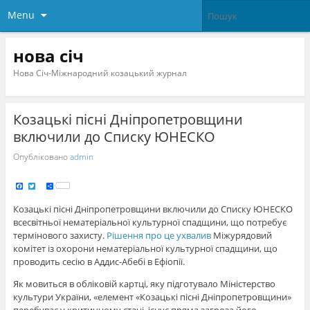
Menu
нова січ
Нова Січ-Міжнародний козацький журнал
Козацькі пісні Дніпропетровщини
включили до Списку ЮНЕСКО
Опубліковано
admin
F
T
S
a
w
h
c
i
a
e
t
r
Козацькі пісні Дніпропетровщини включили до Списку ЮНЕСКО
b
t
e
o
e
всесвітньої нематеріальної культурної спадщини, що потребує
o
r
k
термінового захисту.
Рішення про це ухвалив
Міжурядовий
комітет із охорони нематеріальної культурної спадщини, що
проводить сесію в Аддис-Абебі в Ефіопії.
Як мовиться в обліковій картці, яку підготувало Міністерство
культури України, «елемент «Козацькі пісні Дніпропетровщини»