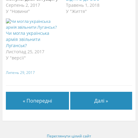
зоні АТО загострилась.
Серпень 2, 2017
Травень 1, 2018
Російсько-терористичні
У "Новини"
У "Життя"
угруповання не лише
суттєво активізували
обстріли позицій сил
Чи могла українська
АТО вздовж лінії
армія звільнити
розмежування а й
Луганськ?
застосовували
Листопад 25, 2017
озброєння заборонене
У "версії"
Мінськими
домовленостями.
Липень 29, 2017
Найбільше провокацій
противника зафіксовано
після 18 години. Так,…
« Попередні
Далі »
Переглянути цілий сайт