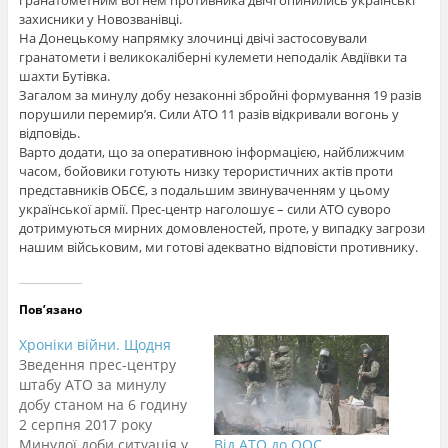
гранатометним вогнем противника двічі опинились українські
захисники у Новозванівці.
На Донецькому напрямку злочинці двічі застосовували
гранатомети і великокаліберні кулемети неподалік Авдіївки та
шахти Бутівка.
Загалом за минулу добу незаконні збройні формування 19 разів
порушили перемир’я. Сили АТО 11 разів відкривали вогонь у
відповідь.
Варто додати, що за оперативною інформацією, найближчим
часом, бойовики готують низку терористичних актів проти
представників ОБСЄ, з подальшим звинуваченням у цьому
української армії. Прес-центр наголошує – сили АТО суворо
дотримуються мирних домовленостей, проте, у випадку загрози
нашим військовим, ми готові адекватно відповісти противнику.
Пов’язано
Хроніки війни. Щодня
Зведення прес-центру
штабу АТО за минулу
добу станом на 6 годину
2 серпня 2017 року
Минулої доби ситуація у
Від АТО до ООС