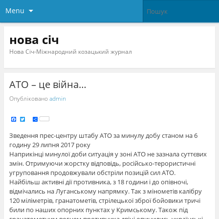
Menu
нова січ
Нова Січ-Міжнародний козацький журнал
АТО – це війна…
Опубліковано
admin
F
T
S
a
w
h
c
i
a
e
t
r
Зведення прес-центру штабу АТО за минулу добу станом на 6
b
t
e
o
e
годину 29 липня 2017 року
o
r
k
Наприкінці минулої доби ситуація у зоні АТО не зазнала суттєвих
змін. Отримуючи жорстку відповідь, російсько-терористичні
угруповання продовжували обстріли позицій сил АТО.
Найбільш активні дії противника, з 18 години і до опівночі,
відмічались на Луганському напрямку. Так з мінометів калібру
120 міліметрів, гранатометів, стрілецької зброї бойовики тричі
били по наших опорних пунктах у Кримсь
кому. Також під