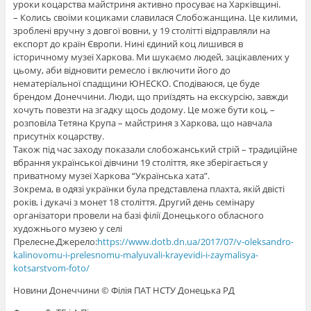
уроки коцарства майстриня активно просуває на Харківщині.
– Колись своїми коциками славилася Слобожанщина. Це килими,
зроблені вручну з довгої вовни, у 19 столітті відправляли на
експорт до країн Європи. Нині єдиний коц лишився в
історичному музеї Харкова. Ми шукаємо людей, зацікавлених у
цьому, аби відновити ремесло і включити його до
нематеріальної спадщини ЮНЕСКО. Сподіваюся, це буде
брендом Донеччини. Люди, що приїздять на екскурсію, завжди
хочуть повезти на згадку щось додому. Це може бути коц, –
розповіла Тетяна Крупа – майстриня з Харкова, що навчала
присутніх коцарству.
Також під час заходу показали слобожанський стрій – традиційне
вбрання української дівчини 19 століття, яке зберігається у
приватному музеї Харкова “Українська хата”.
Зокрема, в одязі українки була представлена плахта, якій двісті
років, і дукачі з монет 18 століття. Другий день семінару
організатори провели на базі філії Донецького обласного
художнього музею у селі
Прелесне.Джерело:
https://www.dotb.dn.ua/2017/07/v-oleksandro-
kalinovomu-i-prelesnomu-malyuvali-krayevidi-i-zaymalisya-
kotsarstvom-foto/
Новини Донеччини © Філія ПАТ НСТУ Донецька РД