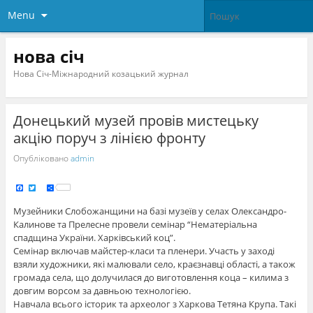
Menu
нова січ
Нова Січ-Міжнародний козацький журнал
Донецький музей провів мистецьку
акцію поруч з лінією фронту
Опубліковано
admin
F
T
S
a
w
h
c
i
a
e
t
r
Музейники Слобожанщини на базі музеїв у селах Олександро-
b
t
e
o
e
Калинове та Прелесне провели семінар “Нематеріальна
o
r
k
спадщина України. Харківський коц”.
Семінар включав майстер-класи та пленери. Участь у заході
взяли художники, які малювали село, краєзнавці області, а також
громада села, що долучилася до виготовлення коца – килима з
довгим ворсом за давньою технологією.
Навчала всього історик та археолог з Харкова Тетяна Крупа. Такі