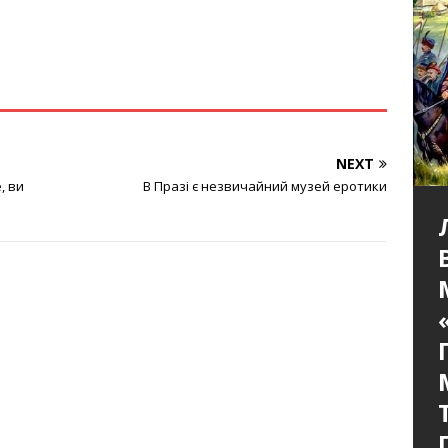
NEXT
, ви
В Празі є незвичайний музей еротики