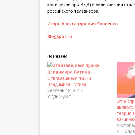
как в песне про ВДВ) в виде санкций ста
российского телевизора.
Игорь Александрович Яковенко
Blogspot.ru
Пов’язано
Отвязавшиеся пушки
Владимира Путина
Серпень 18, 2017
У "Дискусії"
От e-спр
дьяволу.
теория з
вакцина
Листопад
У "Голов