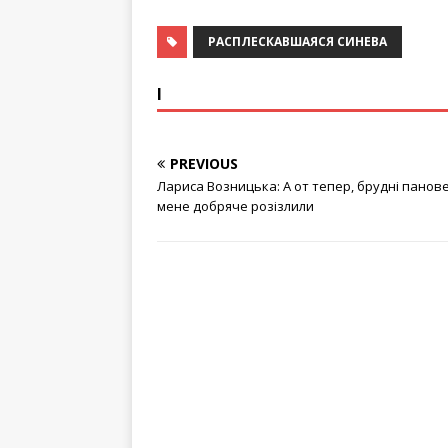
РАСПЛЕСКАВШАЯСЯ СИНЕВА
І
PREVIOUS
Лариса Возницька: А от тепер, брудні панове
мене добряче розізлили