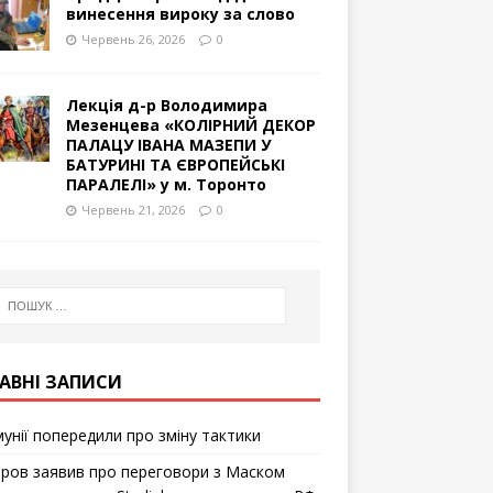
винесення вироку за слово
Червень 26, 2026
0
Лекція д-р Володимира
Мезенцева «КОЛІРНИЙ ДЕКОР
ПАЛАЦУ ІВАНА МАЗЕПИ У
БАТУРИНІ ТА ЄВРОПЕЙСЬКІ
ПАРАЛЕЛІ» у м. Торонто
Червень 21, 2026
0
АВНІ ЗАПИСИ
мунії попередили про зміну тактики
ров заявив про переговори з Маском