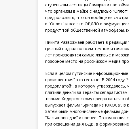
ступенькам лестницы Ламарка и настойчи
что организм в майке с надписью “Оплот
предположить, что он вообще не смотрит
и “Оплот” и все это ОРДЛО и рифмующееся
продукт той общественной атмосферы, к
Никита Развозжаев работает в редакции 
грязный подвал во всем темном и грязно
лет производятся самые лживые и мерзки
позорное место на российском медиа про
Если в целом путинские информационные 
происшествия” это гестапо. В 2004 году 
предоплатой”, в котором утверждалось,
платили деньги за теракты сепаратистам
тюрьме Ходорковскому превратиться в о
выпускает фильм “Бригада из ЮКОСа”, в 
Затем были многочисленные фильмы-доно
“Касьяновы дни” и прочее. Потом пошел с
при освещении Дня ВДВ, в формирование 