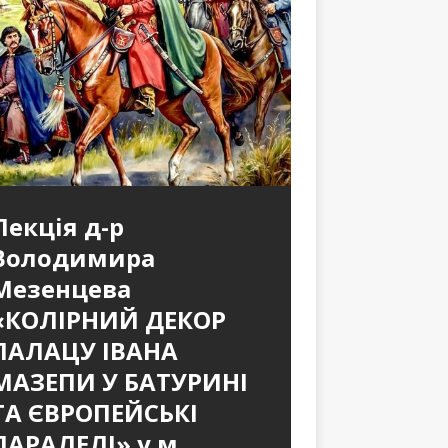
Лекція д-р
Володимира
Мезенцева
«КОЛІРНИЙ ДЕКОР
ПАЛАЦУ ІВАНА
МАЗЕПИ У БАТУРИНІ
ТА ЄВРОПЕЙСЬКІ
ПАРАЛЕЛІ» у м.