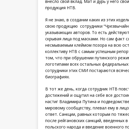
внесло свой вклад. Мат и дурь у него сво
продукция НТВ.
Я не знаю, в создании каких из этих изд
свою продукцию сотрудники “Чрезвычайн
указывающих авторов. То есть действуют
скрывая лица под масками. Но сам факт с
несмываемым клеймом позора на всю ост
коллективу НТВ с самым успешным репор
том, что при обрушении путинского режи
логотипами всех остальных федеральных 
сотрудники этих СМИ постараются всячес
биографиях.
В тот же день, когда сотрудник НТВ пов
достижений и ощутил на себе все достоин
настиг Владимира Путина и подведомстве
мировому сообществу, плевал ему в лицо,
ответ. Санкции, равных которым по тяжес
после рейгановских санкций, введенных в
польского народа и введение военного п