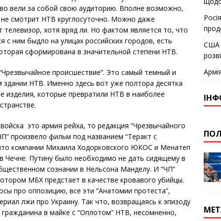
щодо
во вели за собой свою аудиторию. Вполне возможно,
Росія
” не смотрит НТВ круглосуточно. Можно даже
прод
 телевизор, хотя вряд ли. Но фактом является то, что
 с ним быдло на улицах российских городов, есть
США 
оторая сформирована в значительной степени НТВ.
розв
Армі
“Чрезвычайное происшествие”. Это самый темный и
м здании НТВ. Именно здесь вот уже полтора десятка
е изделия, которые превратили НТВ в наиболее
ІНФ
странстве.
войска это армия рейха, то редакция “Чрезвычайного
ПОЛ
“ЧП” произвело фильм под названием “Теракт с
 что компании Михаила Ходорковского ЮКОС и Менатеп
 в Чечне. Путину было необходимо не дать сидящему в
бщественном сознании в Нельсона Манделу. И “ЧП”
котором МБХ предстает в качестве кровавого убийцы.
сы про оппозицию, все эти “Анатомии протеста”,
ериал лжи про Украину. Так что, возвращаясь к эпизоду
МЕТ
гражданина в майке с “Оплотом” НТВ, несомненно,