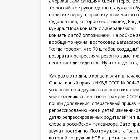
американским санкциям свой интерес. Во
то российское руководство вынуждено бу
политике вернуть практику знаменитого 
Судоплатова, которого востоковед Багда
кумира. “Пора кончать с либерализмом!” 
кончать с этой оппозицией!”. На робкое 
вообще-то нужна, востоковед Багдасаров 
“когда говорят, что 70 штабов создадим”
возврата к репрессиям, резонно заметил:
несколько диссидентов. Ну что ж делать,
Как раз в эти дни, в конце июля и в нача
Оперативный приказ НКВД СССР № 00447 
уголовников и других антисоветских элем
уничтожению сотен тысяч граждан СССР н
пошли дополнения: оперативный приказ Н
репрессированию жен и детей изменников
детях репрессированных родителей” и т.д
слова в российском телевизоре. Зато пр
звучат постоянно. Поэтому вся эта “расп
которой сотрудник НТВ встретился со сво