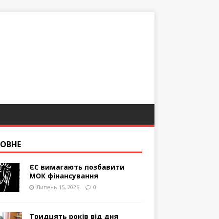
ОВНЕ
ЄС вимагають позбавити
МОК фінансування
Липень 15, 2026
0
Тридцять років від дня