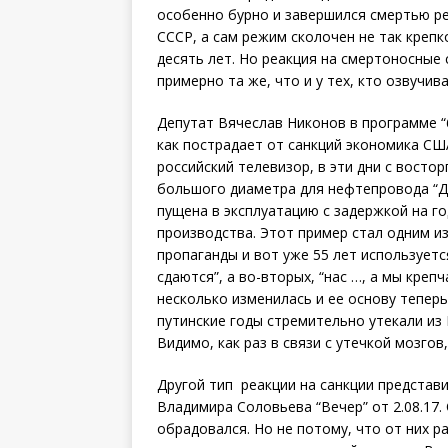
особенно бурно и завершился смертью р
СССР, а сам режим сколочен не так крепк
десять лет. Но реакция на смертоносные
примерно та же, что и у тех, кто озвучив
Депутат Вячеслав Никонов в программе “6
как пострадает от санкций экономика США
российский телевизор, в эти дни с восто
большого диаметра для нефтепровода “Д
пущена в эксплуатацию с задержкой на г
производства. Этот пример стал одним из
пропаганды и вот уже 55 лет используется
сдаются”, а во-вторых, “нас …, а мы креп
несколько изменилась и ее основу теперь
путинские годы стремительно утекали из 
Видимо, как раз в связи с утечкой мозгов,
Другой тип реакции на санкции представ
Владимира Соловьева “Вечер” от 2.08.17. 
обрадовался. Но не потому, что от них р