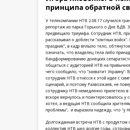
o
e
o
r
принципа обратной с
k
У телекомпании НТВ 2.08.17 случился гр
репортаж из парка Горького о Дне ВДВ. 
предвещало триумфа. Сотрудник НТВ, при
рассказывал о доблести “элитных войск”. 
праздник”, в кадр вплыло тело, обтянуто
означать, что владелец тела либо прин
бандформированию донецких сепаратисто
общаться с аудиторией НТВ на привычном
чего сообщило, что “захватит Украину”. 
сотрудник НТВ отнесся к этой идее с сим
сценарий, и поэтому Развозжаев, не пов
сотруднику НТВ немедленно прилетело в 
вскоре вернулось и поинтересовалось у с
хотел, а ведущая НТВ сообщила зрителям,
проблемы”, и выразила надежду, что “у 
Долгожданная встреча НТВ с продуктом с
коллектив НТВ шел долгие годы, сотрудн