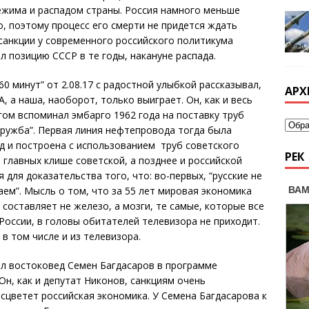
ежима и распадом страны. Россия намного меньше
о, поэтому процесс его смерти не придется ждать
 санкции у современного российского политикума
ал позицию СССР в те годы, накануне распада.
0 минут” от 2.08.17 с радостной улыбкой рассказывал,
АРХ
, а наша, наоборот, только выиграет. Он, как и весь
ргом вспоминал эмбарго 1962 года на поставку труб
ружба”. Первая линия нефтепровода тогда была
од и построена с использованием труб советского
РЕК
 главных клише советской, а позднее и российской
 для доказательства того, что: во-первых, “русские не
чаем”. Мысль о том, что за 55 лет мировая экономика
 составляет не железо, а мозги, те самые, которые все
России, в головы обитателей телевизора не приходит.
 в том числе и из телевизора.
ил востоковед Семен Багдасаров в программе
Он, как и депутат Никонов, санкциям очень
асцветет российская экономика. У Семена Багдасарова к