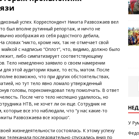
вязи
андиозный успех. Корреспондент Никита Развозжаев вел
Это был вполне рутинный репортаж, и ничто не
вычно изображая из себя радостного дебила,
На словах “никто, кроме них, так не отмечает свой
е майкой с надписью “Оплот”, что, видимо, должно было
адлежит, либо симпатизирует соответствующему
в. Тело немедленно заявило о своем намерении
 для этой аудитории языке, то есть, матом. После
Вполне возможно, что при других обстоятельствах,
патией, но тут тело явно ломало утвержденный
ернув головы, порекомендовал телу помолчать. В ответ
челюсть. После чего тело неспешно удалилось, но
отрудника НТВ, не хочет ли он еще. Сотрудник не
НЕД
 которые все это наблюдали, что “у нас какие-то
Никиты Развозжаева все хорошо”.
У Ру
воей жизнедеятельности состоялась. К этому успеху
Федо
ики телеканала последовательно спускались вниз по