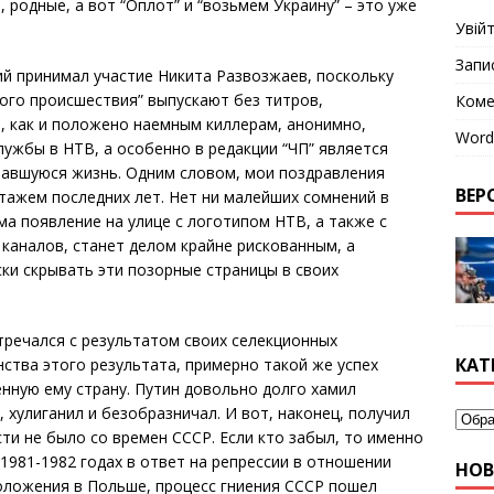
и, родные, а вот “Оплот” и “возьмем Украину” – это уже
Увій
Запи
елий принимал участие Никита Развозжаев, поскольку
ого происшествия” выпускают без титров,
Коме
, как и положено наемным киллерам, анонимно,
Word
лужбы в НТВ, а особенно в редакции “ЧП” является
авшуюся жизнь. Одним словом, мои поздравления
ВЕРС
тажем последних лет. Нет ни малейших сомнений в
ма появление на улице с логотипом НТВ, а также с
каналов, станет делом крайне рискованным, а
ки скрывать эти позорные страницы в своих
стречался с результатом своих селекционных
КАТ
ства этого результата, примерно такой же успех
нную ему страну. Путин довольно долго хамил
 хулиганил и безобразничал. И вот, наконец, получил
ти не было со времен СССР. Если кто забыл, то именно
 1981-1982 годах в ответ на репрессии в отношении
НО
оложения в Польше, процесс гниения СССР пошел