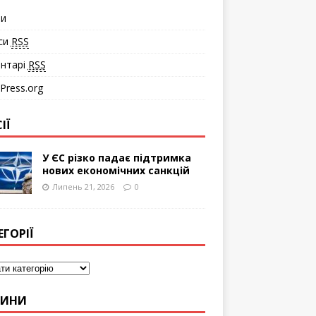
ти
си
RSS
нтарі
RSS
Press.org
ІЇ
У ЄС різко падає підтримка
нових економічних санкцій
Липень 21, 2026
0
ЕГОРІЇ
ВИНИ