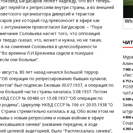
стоковед Багдасаров лелеет надежду, что вот теперь-
дет перейти к репрессиям внутри страны, а во внешней
советского организатора диверсий и терактов
саров уже который год превозносит в эфире как
– с энтузиазмом провозгласил Багдасаров. – “Пора
замечание Соловьева насчет того, что оппозиция
твердо сказал, что, может и нужна, но не такая,
ЧИ
. А на сомнения Соловьева в целесообразности
 “Во времена Л.И.Брежнева сидели в психушке
Мура
 если они больные”.
Алин
7 903 
ле августа, 80 лет назад начался Большой террор.
«Лис
“Об операции по репрессированию бывших кулаков,
6 712 
ентов” был подписан Ежовым 30.07.1937, а операция по
РОЗВ
а большей части страны началась 5.08.1937. Потом
ЧИТ
КВД СССР № 00486 от 15.08.1937 “Об операции по
6 309 
 родины”, Циркуляр НКВД СССР № 106 от 20.05.1938 “О
Заяв
. Страна стремительно катилась в ад. Обо всем этом ни
штур
изывы к новым репрессиям и новым войнам в эфире
4 938 
Соці
лескавшаяся синева” (название передачи, в ходе
4 292 
ей целевой аудиторией, было “Расплескалась синева”,