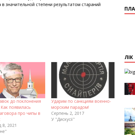
ла в значительной степени результатом стараний
ПЛА
ЛІК
авок до поклонения
Ударим по санкциям военно-
 Как появилась
морским парадом!
аговора про чипы в
Серпень 2, 2017
х
У "Дискусії"
 8, 2021
не"