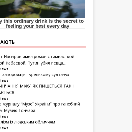
ТАЮТЬ
т Насыров имел роман с гимнасткой
ой Кабаевой. Путин убил певца…
views
т запорожців турецькому султану»
views
ІНЧАННЯ МІФУ: ЯК ПИШЕТЬСЯ ТАК І
АЄТЬСЯ
views
а журналу “Музеї України” про ганебний
м Музею Гончара
views
алізм із людським обличчям
views