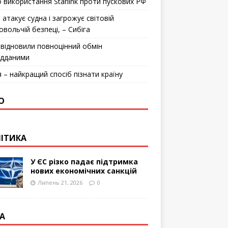
 використання Starlink проти пускових РФ
 атакує судна і загрожує світовій
овольчій безпеці, – Сибіга
відновили повноцінний обмін
ідданими
я – найкращий спосіб пізнати країну
О
ІТИКА
У ЄС різко падає підтримка
нових економічних санкцій
Липень 21, 2026
0
А