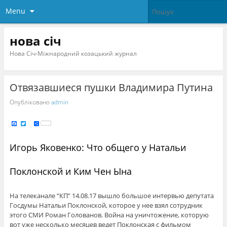
Menu
нова січ
Нова Січ-Міжнародний козацький журнал
Отвязавшиеся пушки Владимира Путина
Опубліковано
admin
F
T
S
a
w
h
c
i
a
e
t
r
b
t
e
Игорь Яковенко: Что общего у Натальи
o
e
o
r
k
Поклонской и Ким Чен Ына
На телеканале “КП” 14.08.17 вышло большое интервью депутата
Госдумы Натальи Поклонской, которое у нее взял сотрудник
этого СМИ Роман Голованов. Война на уничтожение, которую
вот уже несколько месяцев ведет Поклонская с фильмом