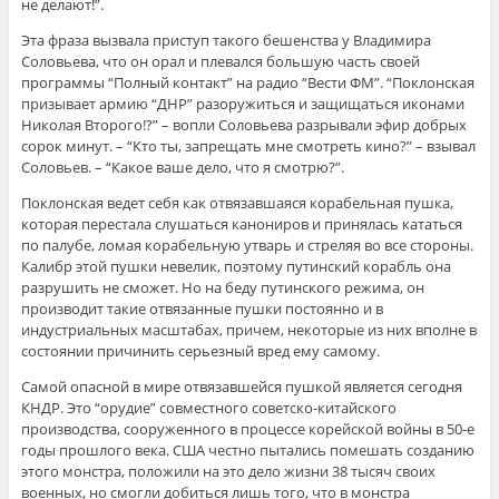
не делают!”.
Эта фраза вызвала приступ такого бешенства у Владимира
Соловьева, что он орал и плевался большую часть своей
программы “Полный контакт” на радио “Вести ФМ”. “Поклонская
призывает армию “ДНР” разоружиться и защищаться иконами
Николая Второго!?” – вопли Соловьева разрывали эфир добрых
сорок минут. – “Кто ты, запрещать мне смотреть кино?” – взывал
Соловьев. – “Какое ваше дело, что я смотрю?”.
Поклонская ведет себя как отвязавшаяся корабельная пушка,
которая перестала слушаться канониров и принялась кататься
по палубе, ломая корабельную утварь и стреляя во все стороны.
Калибр этой пушки невелик, поэтому путинский корабль она
разрушить не сможет. Но на беду путинского режима, он
производит такие отвязанные пушки постоянно и в
индустриальных масштабах, причем, некоторые из них вполне в
состоянии причинить серьезный вред ему самому.
Самой опасной в мире отвязавшейся пушкой является сегодня
КНДР. Это “орудие” совместного советско-китайского
производства, сооруженного в процессе корейской войны в 50-е
годы прошлого века. США честно пытались помешать созданию
этого монстра, положили на это дело жизни 38 тысяч своих
военных, но смогли добиться лишь того, что в монстра