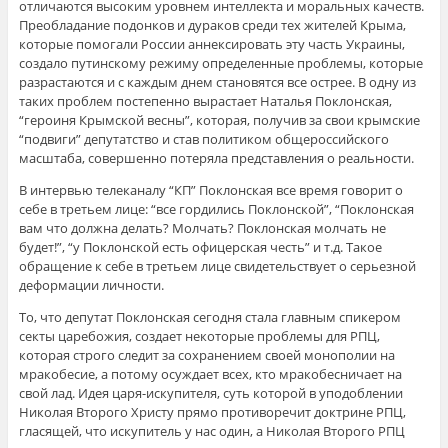
отличаются высоким уровнем интеллекта и моральных качеств.
Преобладание подонков и дураков среди тех жителей Крыма,
которые помогали России аннексировать эту часть Украины,
создало путинскому режиму определенные проблемы, которые
разрастаются и с каждым днем становятся все острее. В одну из
таких проблем постепенно вырастает Наталья Поклонская,
“героиня Крымской весны”, которая, получив за свои крымские
“подвиги” депутатство и став политиком общероссийского
масштаба, совершенно потеряла представления о реальности.
В интервью телеканалу “КП” Поклонская все время говорит о
себе в третьем лице: “все гордились Поклонской”, “Поклонская
вам что должна делать? Молчать? Поклонская молчать не
будет!”, “у Поклонской есть офицерская честь” и т.д. Такое
обращение к себе в третьем лице свидетельствует о серьезной
деформации личности.
То, что депутат Поклонская сегодня стала главным спикером
секты царебожия, создает некоторые проблемы для РПЦ,
которая строго следит за сохранением своей монополии на
мракобесие, а потому осуждает всех, кто мракобесничает на
свой лад. Идея царя-искупителя, суть которой в уподоблении
Николая Второго Христу прямо противоречит доктрине РПЦ,
гласящей, что искупитель у нас один, а Николая Второго РПЦ