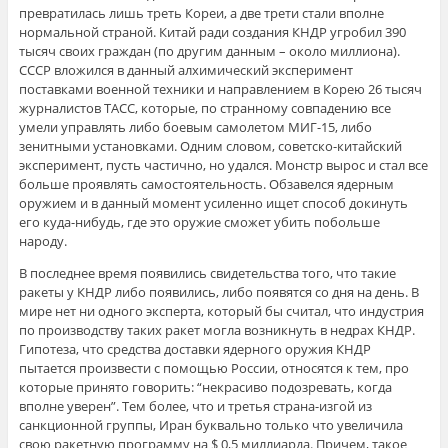
превратилась лишь треть Кореи, а две трети стали вполне
нормальной страной. Китай ради создания КНДР угробил 390
тысяч своих граждан (по другим данным – около миллиона).
СССР вложился в данный алхимический эксперимент
поставками военной техники и направлением в Корею 26 тысяч
журналистов ТАСС, которые, по странному совпадению все
умели управлять либо боевым самолетом МИГ-15, либо
зенитными установками. Одним словом, советско-китайский
эксперимент, пусть частично, но удался. Монстр вырос и стал все
больше проявлять самостоятельность. Обзавелся ядерным
оружием и в данный момент усиленно ищет способ докинуть
его куда-нибудь, где это оружие сможет убить побольше
народу.
В последнее время появились свидетельства того, что такие
ракеты у КНДР либо появились, либо появятся со дня на день. В
мире нет ни одного эксперта, который бы считал, что индустрия
по производству таких ракет могла возникнуть в недрах КНДР.
Гипотеза, что средства доставки ядерного оружия КНДР
пытается произвести с помощью России, относятся к тем, про
которые принято говорить: “некрасиво подозревать, когда
вполне уверен”. Тем более, что и третья страна-изгой из
санкционной группы, Иран буквально только что увеличила
свою ракетную программу на $ 0,5 миллиарда. Причем, такое