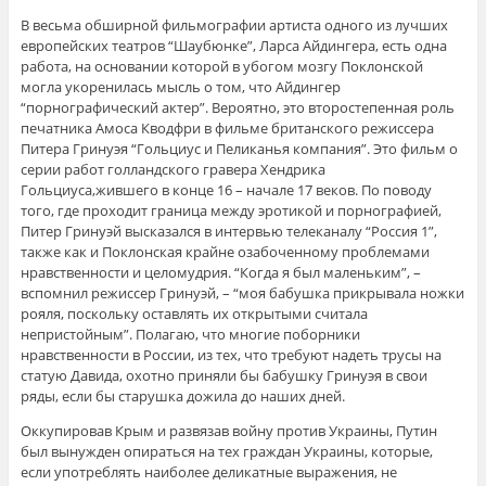
В весьма обширной фильмографии артиста одного из лучших
европейских театров “Шаубюнке”, Ларса Айдингера, есть одна
работа, на основании которой в убогом мозгу Поклонской
могла укоренилась мысль о том, что Айдингер
“порнографический актер”. Вероятно, это второстепенная роль
печатника Амоса Кводфри в фильме британского режиссера
Питера Гринуэя “Гольциус и Пеликанья компания”. Это фильм о
серии работ голландского гравера Хендрика
Гольциуса,жившего в конце 16 – начале 17 веков. По поводу
того, где проходит граница между эротикой и порнографией,
Питер Гринуэй высказался в интервью телеканалу “Россия 1”,
также как и Поклонская крайне озабоченному проблемами
нравственности и целомудрия. “Когда я был маленьким”, –
вспомнил режиссер Гринуэй, – “моя бабушка прикрывала ножки
рояля, поскольку оставлять их открытыми считала
непристойным”. Полагаю, что многие поборники
нравственности в России, из тех, что требуют надеть трусы на
статую Давида, охотно приняли бы бабушку Гринуэя в свои
ряды, если бы старушка дожила до наших дней.
Оккупировав Крым и развязав войну против Украины, Путин
был вынужден опираться на тех граждан Украины, которые,
если употреблять наиболее деликатные выражения, не