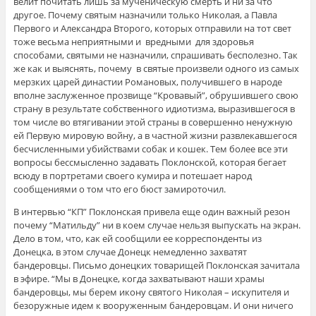
велит почитать лишь за мученическую смерть и ни за что
другое. Почему святым назначили только Николая, а Павла
Первого и Александра Второго, которых отправили на тот свет
тоже весьма неприятными и вредными для здоровья
способами, святыми не назначили, спрашивать бесполезно. Так
же как и выяснять, почему в святые произвели одного из самых
мерзких царей династии Романовых, получившего в народе
вполне заслуженное прозвище “Кровавый”, обрушившего свою
страну в результате собственного идиотизма, выразившегося в
том числе во втягивании этой страны в совершенно ненужную
ей Первую мировую войну, а в частной жизни развлекавшегося
бесчисленными убийствами собак и кошек. Тем более все эти
вопросы бессмысленно задавать Поклонской, которая бегает
всюду в портретами своего кумира и потешает народ
сообщениями о том что его бюст замироточил.
В интервью “КП” Поклонская привела еще один важный резон
почему “Матильду” ни в коем случае нельзя выпускать на экран.
Дело в том, что, как ей сообщили ее корреспонденты из
Донецка, в этом случае Донецк немедленно захватят
бандеровцы. Письмо донецких товарищей Поклонская зачитала
в эфире. “Мы в Донецке, когда захватывают наши храмы
бандеровцы, мы берем икону святого Николая – искупителя и
безоружные идем к вооруженным бандеровцам. И они ничего