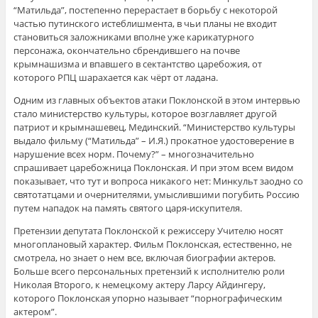
“Матильда”, постепенно перерастает в борьбу с некоторой
частью путинского истеблишмента, в чьи планы не входит
становиться заложниками вполне уже карикатурного
персонажа, окончательно сбрендившего на почве
крымнашизма и впавшего в сектантство царебожия, от
которого РПЦ шарахается как чёрт от ладана.
Одним из главных объектов атаки Поклонской в этом интервью
стало министерство культуры, которое возглавляет другой
патриот и крымнашевец, Мединский. “Министерство культуры
выдало фильму (“Матильда” – И.Я.) прокатное удостоверение в
нарушение всех норм. Почему?” – многозначительно
спрашивает царебожница Поклонская. И при этом всем видом
показывает, что тут и вопроса никакого нет: Минкульт заодно со
святотатцами и очернителями, умыслившими погубить Россию
путем нападок на память святого царя-искупителя.
Претензии депутата Поклонской к режиссеру Учителю носят
многоплановый характер. Фильм Поклонская, естественно, не
смотрела, но знает о нем все, включая биографии актеров.
Больше всего персональных претензий к исполнителю роли
Николая Второго, к немецкому актеру Ларсу Айдингеру,
которого Поклонская упорно называет “порнографическим
актером”.