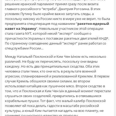
решение иранский парламент принял сразу после визита
главного российского “ястреба”, Дмитрия Рогозина. В этих
условиях Путину было крайне важно запутать следы, а
поскольку никому из России никто в мире уже не верит, то была
предпринята спецоперация под названием “
ракетно-ядерный
навет на Украину
“. Невольным участником этой операции
стала газета NYT, которой некий “эксперт” сообщил о
причастности Украины к поставкам ракетных двигателей КНДР.
По странному совпадению данный “эксперт” ранее работал со
спецслужбами России…
Между Натальей Поклонской и Ким Чен Ыном есть несколько
различий. Не буду их перечислять, поскольку они видны
каждому. Но есть два принципиальных сходства. Оба этих
человека стали теми, кто они есть в результате военной
агрессии, спланированной и реализованной Кремлем. В первом
случае Кремль обошелся своими силами, во втором
использовал китайцев как пушечное мясо. Второе сходство в
том, что и Поклонская и Ким Чен Ын в данный момент перестали
слушаться своих создателей, превратились в отвязавшиеся
корабельные пушки. Тот факт, что малый калибр Поклонской
позволяет ей пока делать гадости в масштабе российской
культуры, а юный Ким пытается нагадить на всю планету, не
отменяет сущностного единства их природы.