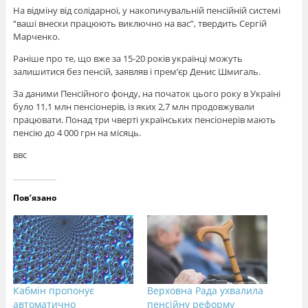
На відміну від солідарної, у накопичувальній пенсійній системі
“ваші внески працюють виключно на вас”, твердить Сергій
Марченко.
Раніше про те, що вже за 15-20 років українці можуть
залишитися без пенсій, заявляв і прем’єр Денис Шмигаль.
За даними Пенсійного фонду, на початок цього року в Україні
було 11,1 млн пенсіонерів, із яких 2,7 млн продовжували
працювати. Понад три чверті українських пенсіонерів мають
пенсію до 4 000 грн на місяць.
ввс
Пов’язано
Кабмін пропонує
Верховна Рада ухвалила
автоматично
пенсійну реформу