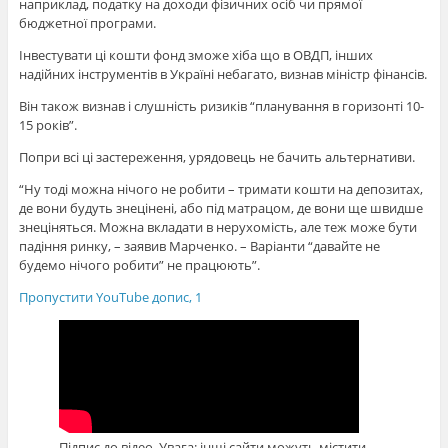
наприклад, податку на доходи фізичних осіб чи прямої
бюджетної програми.
Інвестувати ці кошти фонд зможе хіба що в ОВДП, інших
надійних інструментів в Україні небагато, визнав міністр фінансів.
Він також визнав і слушність ризиків “планування в горизонті 10-
15 років”.
Попри всі ці застереження, урядовець не бачить альтернативи.
“Ну тоді можна нічого не робити – тримати кошти на депозитах,
де вони будуть знецінені, або під матрацом, де вони ще швидше
знеціняться. Можна вкладати в нерухомість, але теж може бути
падіння ринку, – заявив Марченко. – Варіанти “давайте не
будемо нічого робити” не працюють”.
Пропустити YouTube допис, 1
Підпис до відео, Увага: інші сайти можуть містити