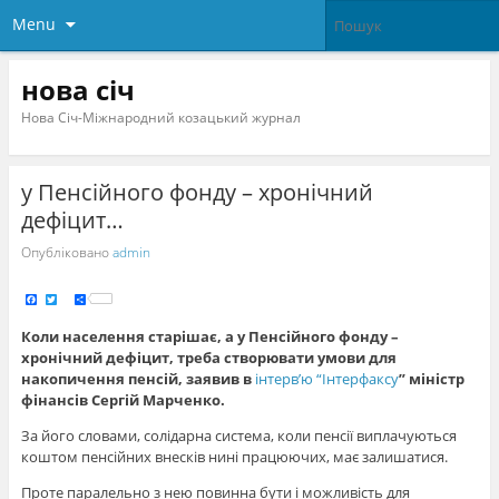
Menu
нова січ
Нова Січ-Міжнародний козацький журнал
у Пенсійного фонду – хронічний
дефіцит…
Опубліковано
admin
F
T
S
a
w
h
c
i
a
e
t
r
Коли населення старішає, а у Пенсійного фонду –
b
t
e
o
e
хронічний дефіцит, треба створювати умови для
o
r
k
накопичення пенсій, заявив в
інтерв’ю “Інтерфаксу
” міністр
фінансів Сергій Марченко.
За його словами, солідарна система, коли пенсії виплачуються
коштом пенсійних внесків нині працюючих, має залишатися.
Проте паралельно з нею повинна бути і можливість для