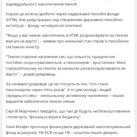
індивідуального накопичення пенсій.
Наразі це можна зробити через недержавні пенсійні фонди
(НПФ). Але уряд працює над створенням державної пенсійної
інституції – фонду чи керуючої компанії.
“Якщо у вас немає накопичень в НПФ, розраховувати на пенсію
взагалі не варто”, – заявив про нинішній стан справ із пенсійною
системою міністр.
“Темпи старіння населення такі, що кількість працюючих
постійно скорочуватиметься, а пенсіонерів – зростатиме. Мені
сорокалітньому на пенсію за нинішніх умов розраховувати не
варто”, – додав урядовець.
За словами урядовця, це не стосується тих, “хто стане
пенсіонером через п’ять років”. А от для молоді і людей
середнього віку – нинішньому активному населенню – інших
варіантів забезпечити пенсію немає.
Сергій Марченко твердить, що такі дії будуть не безкоштовними
і потягнуть “фіскальні втрати бюджету”.
Нині Мінфін пропонує фінансувати державний накопичувальний
фонд за рахунок 1% ЄСВ та ще 1% – коштом інших джерел,