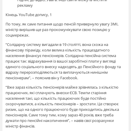
рекламу
Кінець YouTube допису, 1
По тому, як саме питання щодо пенсій привернуло увагу ЗМІ,
міністр вирішив ще раз прокомунікувати свою позицію у
соцмережах.
“Солідарну систему вигадали в 19 столітті, вона схожа на
фінансову піраміду, коли велика кількість працездатного
населення фінансує пенсіонерів. Солідарна пенсійна система
працює так: відрахування із вашої заробітної плати у вигляді
єдиного соціального внеску надходять до Пенсійного фонду та
відразу перерозподіляються та виплачуються нинішнім
пенсіонерам”, – пояснив він у Facebook.
“Вже зараз кількість пенсіонерів майже зрівнялась з кількістю
працюючих, які сплачують внески ЄСВ. Темпи старіння
населення такі, що кількість працюючих буде постійно
скорочуватися, а кількість пенсіонерів – зростати. Це створює
ризик, що на одного працюючого буде приходитись декілька
пенсіонерів. Саме тому тим, кому зараз 40 років, вже треба
думати про пенсійні накопичення”, – навів свої розрахунки
міністр фінансів.