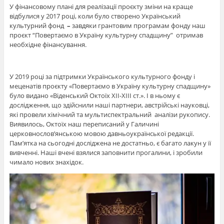
У фінансовому плані для реалізації проєкту зміни на краще
відбулися у 2017 році, коли було створено Український
культурний фонд
–
завдяки грантовим програмам фонду наш
проєкт “Повертаємо в Україну культурну спадщину” отримав
необхідне фінансування.
У 2019 році за підтримки Українського культурного фонду і
меценатів проєкту «Повертаємо в Україну культурну спадщину»
було видано «Віденський Октоїх XII-XIII ст.». І в ньому є
дослідження, що здійснили наші партнери, австрійські науковці,
які провели хімічний та мультиспектральний аналізи рукопису.
Виявилось, Октоїх наш переписаний у Галичині
церковнослов’янською мовою давньоукраїнської редакції.
Пам’ятка на сьогодні досліджена не достатньо, є багато лакун у її
вивченні. Наші вчені взялися заповнити прогалини, і зробили
чимало нових знахідок.