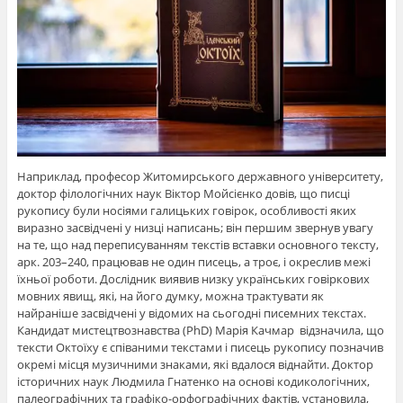
Наприклад, професор Житомирського державного університету,
доктор філологічних наук Віктор Мойсієнко довів, що писці
рукопису були носіями галицьких говірок, особливості яких
виразно засвідчені у низці написань; він першим звернув увагу
на те, що над переписуванням текстів вставки основного тексту,
арк. 203–240, працював не один писець, а троє, і окреслив межі
їхньої роботи. Дослідник виявив низку українських говіркових
мовних явищ, які, на його думку, можна трактувати як
найраніше засвідчені у відомих на сьогодні писемних текстах.
Кандидат мистецтвознавства (PhD) Марія Качмар відзначила, що
тексти Октоїху є співаними текстами і писець рукопису позначив
окремі місця музичними знаками, які вдалося віднайти. Доктор
історичних наук Людмила Гнатенко на основі кодикологічних,
палеографічних та графіко-орфографічних фактів, установила,