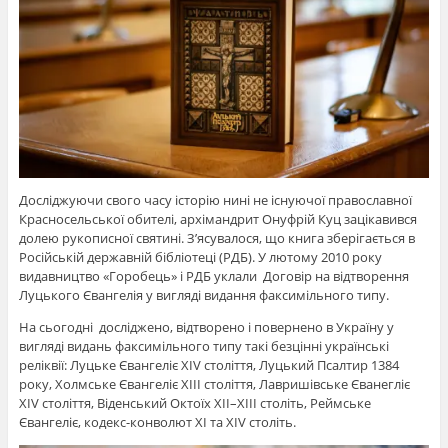
Досліджуючи свого часу історію нині не існуючої православної
Красносельської обителі, архімандрит Онуфрій Куц зацікавився
долею рукописної святині. З’ясувалося, що книга зберігається в
Російській державній бібліотеці (РДБ). У лютому 2010 року
видавництво «Горобець» і РДБ уклали Договір на відтворення
Луцького Євангелія у вигляді видання факсимільного типу.
На сьогодні досліджено, відтворено і повернено в Україну у
вигляді видань факсимільного типу такі безцінні українські
реліквії: Луцьке Євангеліє XIV століття, Луцький Псалтир 1384
року, Холмське Євангеліє XIII століття, Лавришівське Єванегліє
XIV століття, Віденський Октоїх XII–ХІІІ століть, Реймське
Євангеліє, кодекс-конволют XI та XIV століть.