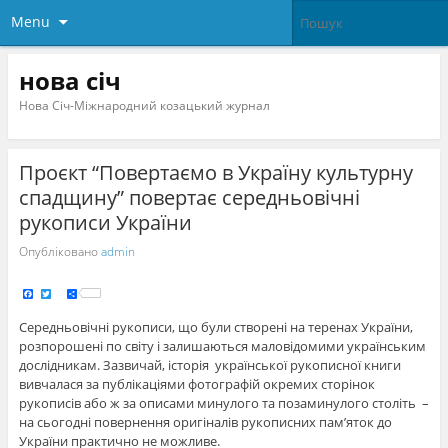
Menu
нова січ
Нова Січ-Міжнародний козацький журнал
Проєкт “Повертаємо в Україну культурну
спадщину” повертає середньовічні
рукописи України
Опубліковано
admin
F
T
S
a
w
h
c
i
a
e
t
r
Середньовічні рукописи, що були створені на теренах України,
b
t
e
o
e
розпорошені по світу і залишаються маловідомими українським
o
r
k
дослідникам. Зазвичай, історія української рукописної книги
вивчалася за публікаціями фотографій окремих сторінок
рукописів або ж за описами минулого та позаминулого століть –
на сьогодні повернення оригіналів рукописних пам’яток до
України практично не можливе.