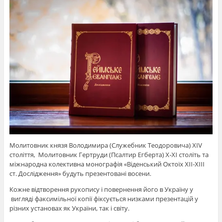
Молитовник князя Володимира (Служебник Теодоровича) XIV
століття, Молитовник Гертруди (Псалтир Егберта) X-XI століть та
міжнародна колективна монографія «Віденський Октоїх XII-XIII
ст. Дослідження» будуть презентовані восени.
Кожне відтворення рукопису і повернення його в Україну у
вигляді факсимільної копії фіксується низками презентацій у
різних установах як України, так і світу.