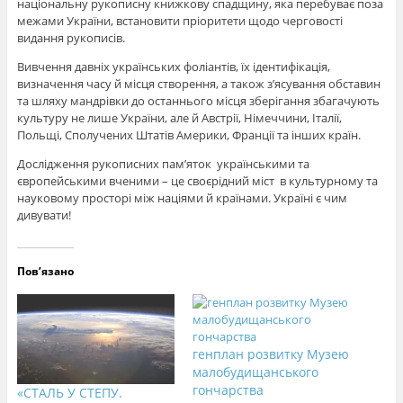
національну рукописну книжкову спадщину, яка перебуває поза
межами України, встановити пріоритети щодо черговості
видання рукописів.
Вивчення давніх українських фоліантів, їх ідентифікація,
визначення часу й місця створення, а також з’ясування обставин
та шляху мандрівки до останнього місця зберігання збагачують
культуру не лише України, але й Австрії, Німеччини, Італії,
Польщі, Сполучених Штатів Америки, Франції та інших країн.
Дослідження рукописних пам’яток українськими та
європейськими вченими – це своєрідний міст в культурному та
науковому просторі між націями й країнами. Україні є чим
дивувати!
Пов’язано
генплан розвитку Музею
малобудищанського
гончарства
«СТАЛЬ У СТЕПУ.