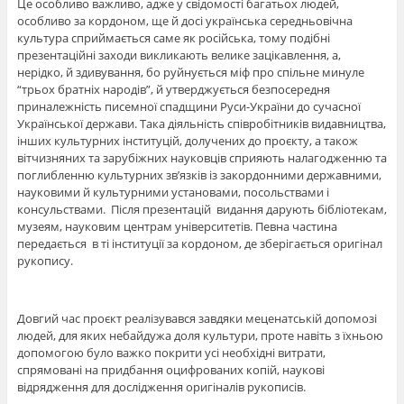
Це особливо важливо, адже у свідомості багатьох людей,
особливо за кордоном, ще й досі українська середньовічна
культура сприймається саме як російська, тому подібні
презентаційні заходи викликають велике зацікавлення, а,
нерідко, й здивування, бо руйнується міф про спільне минуле
“трьох братніх народів”, й утверджується безпосередня
приналежність писемної спадщини Руси-України до сучасної
Української держави. Така діяльність співробітників видавництва,
інших культурних інституцій, долучених до проєкту, а також
вітчизняних та зарубіжних науковців сприяють налагодженню та
поглибленню культурних зв’язків із закордонними державними,
науковими й культурними установами, посольствами і
консульствами. Після презентацій видання дарують бібліотекам,
музеям, науковим центрам університетів. Певна частина
передається в ті інституції за кордоном, де зберігається оригінал
рукопису.
Довгий час проєкт реалізувався завдяки меценатській допомозі
людей, для яких небайдужа доля культури, проте навіть з їхньою
допомогою було важко покрити усі необхідні витрати,
спрямовані на придбання оцифрованих копій, наукові
відрядження для дослідження оригіналів рукописів.