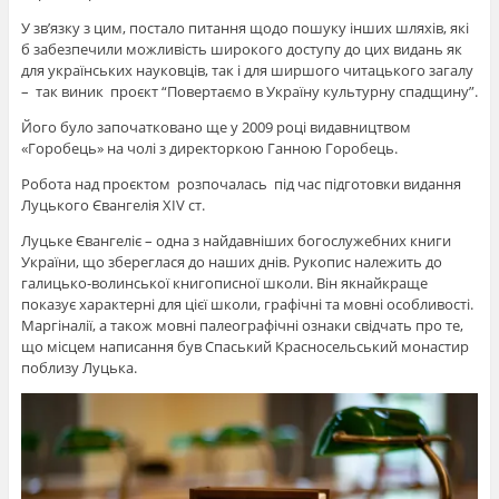
У зв’язку з цим, постало питання щодо пошуку інших шляхів, які
б забезпечили можливість широкого доступу до цих видань як
для українських науковців, так і для ширшого читацького загалу
– так виник проєкт “Повертаємо в Україну культурну спадщину”.
Його було започатковано ще у 2009 році видавництвом
«Горобець» на чолі з директоркою Ганною Горобець.
Робота над проєктом розпочалась під час підготовки видання
Луцького Євангелія XIV ст.
Луцьке Євангеліє – одна з найдавніших богослужебних книги
України, що збереглася до наших днів. Рукопис належить до
галицько-волинської книгописної школи. Він якнайкраще
показує характерні для цієї школи, графічні та мовні особливості.
Маргіналії, а також мовні палеографічні ознаки свідчать про те,
що місцем написання був Спаський Красносельський монастир
поблизу Луцька.