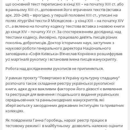
що основний текст переписано в кінці XІІ – на початку XІІІ ст. або
в ранньому XІІІ ст., доповнення його втрачених текстів (вставка
арк. 203–240) – вірогідно, у першій половині XІІІ ст., уписані на
полях літургійні тексти й Місяцеслов – у кінці XІІІ – на початку XIV
ст., а вклеєна на початку кодексу текстова вставка з назвою книги
до кінця XІV – початку XV ст. За спостереженням дослідниці, над
текстами кодексу, ймовірно, працювало дев’ять писців різних
поколінь доброписців. Доктор історичних наук, заступник з
наукової роботи генерального директора Національного
заповідника «Софія Київська» В’ячеслав Корнієнко розшифрував
усі маргіналії рукопису і встановив імена писців манускрипту.
Робота над дослідженням рукописів не припиняється.
У рамках проєкту “Повертаємо в Україну культурну спадщину”
розпочато також складання реєстру української рукописної
книги, адже дуже важливим фактором його дієвості є виявлення
та реєстрація для вивчення і подальшого видання українських
середньовічних та ранньомодерних манускриптів, які
зберігаються у закордонних державних інституціях та приватних
колекціях.
Як повідомила Ганна Горобець, наразі реєстр працює в
тестовому режимі і в майбутньому дозволить належно оцінити