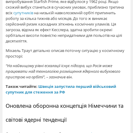
випробування Starfish Prime, яке відбулося у 1962 році. Якщо
схожий вибух станеться в сучасних умовах, приблизно третина
всіх
супутників
на низькій навколоземній орбіті припинить
роботу за кілька тижнів або місяців. До того ж виникає
серйозний ризик каскадних зіткнень космічних уламків. Ця
загроза, відома як ефект Кесслера, здатна зробити окремі
орбітальні висоти повністю непридатними для польотів на цілі
десятиліття.
Міхаель Траут детально описав поточну ситуацію у космічному
просторі:
“На найвищому рівні ескалації існує підозра, що Росія може
працювати над технологією розміщення ядерного вибухового
пристрою на орбіті”, – зазначив він.
Також читайте:
Швеція запустила перший військовий
супутник для стеження за РФ
Оновлена оборонна концепція Німеччини та
світові ядерні тенденції