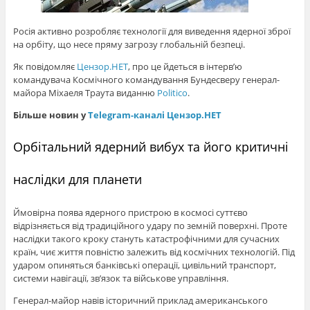
Росія активно розробляє технології для виведення ядерної зброї
на орбіту, що несе пряму загрозу глобальній безпеці.
Як повідомляє
Цензор.НЕТ
, про це йдеться в інтерв’ю
командувача Космічного командування Бундесверу генерал-
майора Міхаеля Траута виданню
Politico
.
Більше новин у
Telegram-каналі Цензор.НЕТ
Орбітальний ядерний вибух та його критичні
наслідки для планети
Ймовірна поява ядерного пристрою в космосі суттєво
відрізняється від традиційного удару по земній поверхні. Проте
наслідки такого кроку стануть катастрофічними для сучасних
країн, чиє життя повністю залежить від космічних технологій. Під
ударом опиняться банківські операції, цивільний транспорт,
системи навігації, зв’язок та військове управління.
Генерал-майор навів історичний приклад американського