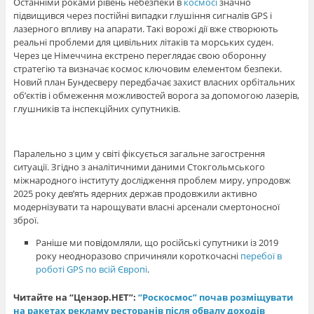
Останніми роками рівень небезпеки в
космосі
значно
підвищився через постійні випадки глушіння сигналів GPS і
лазерного впливу на апарати. Такі ворожі дії вже створюють
реальні проблеми для цивільних літаків та морських суден.
Через це Німеччина екстрено переглядає свою оборонну
стратегію та визначає космос ключовим елементом безпеки.
Новий план Бундесверу передбачає захист власних орбітальних
об’єктів і обмеження можливостей ворога за допомогою лазерів,
глушників та інспекційних супутників.
Паралельно з цим у світі фіксується загальне загострення
ситуації. Згідно з аналітичними даними Стокгольмського
міжнародного інституту дослідження проблем миру, упродовж
2025 року дев’ять ядерних держав продовжили активно
модернізувати та нарощувати власні арсенали смертоносної
зброї.
Раніше ми повідомляли, що російські супутники із 2019
року неодноразово спричиняли короткочасні
перебої в
роботі GPS по всій Європі
.
Читайте на “Цензор.НЕТ”:
“Роскосмос” почав розміщувати
на ракетах рекламу ресторанів після обвалу доходів