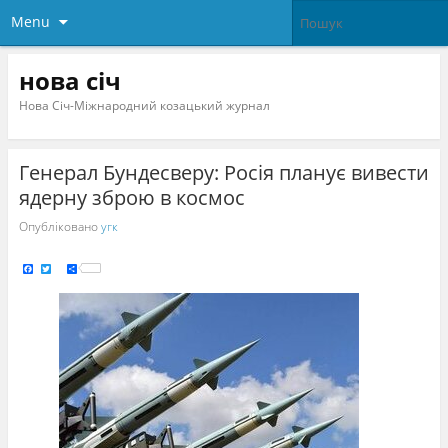
Menu
нова січ
Нова Січ-Міжнародний козацький журнал
Генерал Бундесверу: Росія планує вивести
ядерну зброю в космос
Опубліковано
угк
F
T
S
a
w
h
c
i
a
e
t
r
b
t
e
o
e
o
r
k