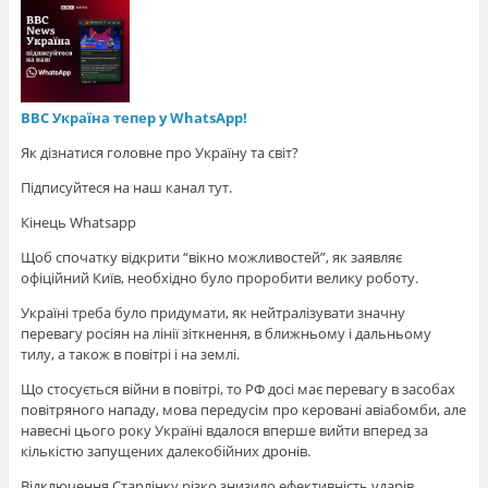
BBC Україна тепер у WhatsApp!
Як дізнатися головне про Україну та світ?
Підписуйтеся на наш канал тут.
Кінець Whatsapp
Щоб спочатку відкрити “вікно можливостей”, як заявляє
офіційний Київ, необхідно було проробити велику роботу.
Україні треба було придумати, як нейтралізувати значну
перевагу росіян на лінії зіткнення, в ближньому і дальньому
тилу, а також в повітрі і на землі.
Що стосується війни в повітрі, то РФ досі має перевагу в засобах
повітряного нападу, мова передусім про керовані авіабомби, але
навесні цього року Україні вдалося вперше вийти вперед за
кількістю запущених далекобійних дронів.
Відключення Старлінку різко знизило ефективність ударів