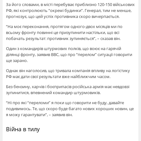
За його словами, в місті перебуває приблизно 120-150 військових
РФ, які контролюють “окремі будинки”. Генерал, тим не менше,
прогнозує, що цей успіх противника скоро вичерпається.
“На моє переконання, протягом одного-двох місяців ми по
всьому фронту повинні це призупинити настільки, що всі
побачать результат: противник зупиняється”, – сказав він.
Один з командирів штурмових полків, що воює на гарячій
ділянці фронту, заявив ВВС, що про “перелом” ситуації говорити
ще зарано.
Однак він наголосив, що тривала компанія впливу на логістику
РФ має дати свої результати вже найближчим часом.
Без бензину, харчів і боєприпасів російська армія має невдовзі
зупинитися, впевнений командир штурмовиків.
“Ні про які “переломи” я поки що говорити не буду, давайте
подивимось. Те, що скоро буде багато нових хороших новин, це
я можу гарантувати”, – заявив він.
Війна в тилу