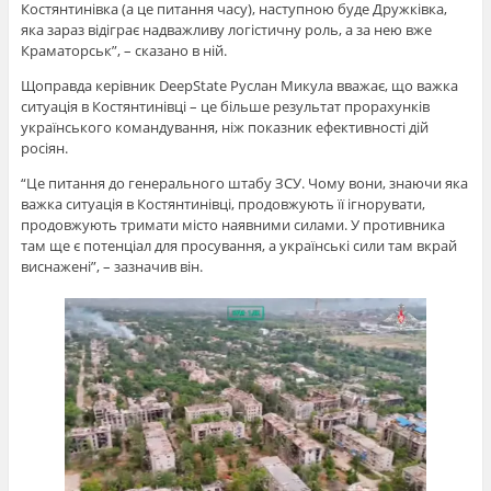
Костянтинівка (а це питання часу), наступною буде Дружківка,
яка зараз відіграє надважливу логістичну роль, а за нею вже
Краматорськ”, – сказано в ній.
Щоправда керівник DeepState Руслан Микула вважає, що важка
ситуація в Костянтинівці – це більше результат прорахунків
українського командування, ніж показник ефективності дій
росіян.
“Це питання до генерального штабу ЗСУ. Чому вони, знаючи яка
важка ситуація в Костянтинівці, продовжують її ігнорувати,
продовжують тримати місто наявними силами. У противника
там ще є потенціал для просування, а українські сили там вкрай
виснажені”, – зазначив він.