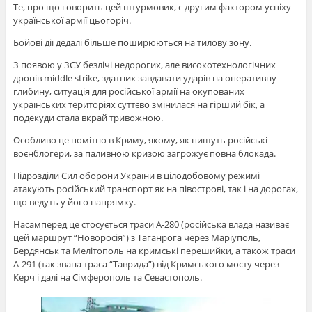
Те, про що говорить цей штурмовик, є другим фактором успіху
української армії цьогоріч.
Бойові дії дедалі більше поширюються на тилову зону.
З появою у ЗСУ безлічі недорогих, але високотехнологічних
дронів middle strike, здатних завдавати ударів на оперативну
глибину, ситуація для російської армії на окупованих
українських територіях суттєво змінилася на гірший бік, а
подекуди стала вкрай тривожною.
Особливо це помітно в Криму, якому, як пишуть російські
воєнблогери, за паливною кризою загрожує повна блокада.
Підрозділи Сил оборони України в цілодобовому режимі
атакують російський транспорт як на півострові, так і на дорогах,
що ведуть у його напрямку.
Насамперед це стосується траси А-280 (російська влада називає
цей маршрут “Новоросія”) з Таганрога через Маріуполь,
Бердянськ та Мелітополь на кримські перешийки, а також траси
А-291 (так звана траса “Таврида”) від Кримського мосту через
Керч і далі на Сімферополь та Севастополь.