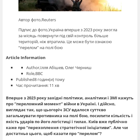
Автор фото,
Reuters
Підпис до фото,
Україна вперше з 2023 року змогла
за місяць повернути під свій контроль більше
територій, ніж втратила. Це може бути ознакою
“перелом” на полі бою
Article Information
Author,
Ілля Абішев, Олег Черниш
Role,
ВВС
Published
8 годин(и) тому
Час прочитання: 11 хв
Вперше з 2023 року західні політики, аналітики і ЗМІ кажуть
про “переломний момент” війни в Україні. І дійсно,
виглядає так, що цьогоріч ЗСУ вдалося суттєво
загальмувати противника на полі бою, посилити кількість і
якість ударів по його логістиці і тилах. Київ вже публічно
каже про “перехоплення стратегічної ініціативи”. Але чи
достатньо цього, щоб казати про “перелом”?