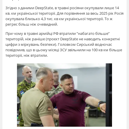
Згідно з даними DeepState, в травні росіяни окупували лише 14
кв. км української території. Для порівняння за весь 2025 рік Росія
окупувала близько 4,3 тис. кв км української території. То ж
регрес більш ніж очевидний.
При чому в травні армійці РФ втратили “набагато більше”
територій, ніж раніше (проєкт DeepState не наводить конкретні
цифри з міркувань безпеки). Головком Сирський водночас
повідомив, що в цьому місяці ЗСУ звільнили на 100 кв км більше
території, ніж втратили.