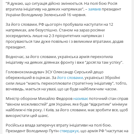
“Я думаю, що ситуація дійсно змінюється. На полі бою Росія
втратила ініціативу на деяких напрямках”, –
заявив
президент
України Володимир Зеленський 16 червня.
За його словами, РФ цьогоріч пробувала наступати на 12
напрямках, але безуспішно. Станом на зараз росіяни
зосередились лише на 2-3 пріоритетних напрямках і
просуваються там дуже повільно і з великими втратами, додав
президент.
Водночас, за його словами, українська армія перехопила
ініціативу на деяких ділянках фронту і вже “досягла там успіху”.
Головнокомандувач ЗСУ Олександр Сирський дещо
обережніший в оцінках. За
його словами
, українські Збройні
сили лише “мають перехоплювати стратегічну ініціативу”, тобто,
вочевидь, мається на увазі, що це буде найближчим часом.
Міністр оборони Михайло Федоров
називає
поточний стан справ
“вікном можливостей” для України, яке буде “відкритим” мінімум
найближчі пів року. І Київ, за його словами, має зробити все, щоб
використати цей шанс.
Російська влада заперечує втрату ініціативи на полі бою.
Президент Володимир Путін
стверджує
, що армія РФ “наступає на