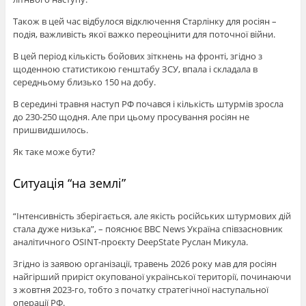
Також в цей час відбулося відключення Старлінку для росіян –
подія, важливість якої важко переоцінити для поточної війни.
В цей період кількість бойових зіткнень на фронті, згідно з
щоденною статистикою генштабу ЗСУ, впала і складала в
середньому близько 150 на добу.
В середині травня наступ РФ почався і кількість штурмів зросла
до 230-250 щодня. Але при цьому просування росіян не
пришвидшилось.
Як таке може бути?
Ситуація “на землі”
“Інтенсивність зберігається, але якість російських штурмових дій
стала дуже низька”, – пояснює ВВС News Україна співзасновник
аналітичного OSINT-проєкту DeepState Руслан Микула.
Згідно із заявою організації, травень 2026 року мав для росіян
найгірший приріст окупованої української території, починаючи
з жовтня 2023-го, тобто з початку стратегічної наступальної
операції РФ.