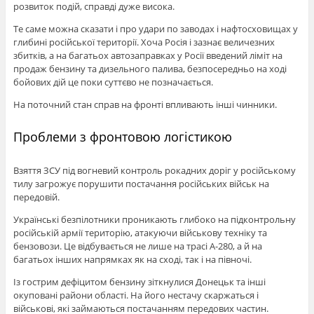
розвиток подій, справді дуже висока.
Те саме можна сказати і про удари по заводах і нафтосховищах у
глибині російської території. Хоча Росія і зазнає величезних
збитків, а на багатьох автозаправках у Росії введений ліміт на
продаж бензину та дизельного палива, безпосередньо на ході
бойових дій це поки суттєво не позначається.
На поточний стан справ на фронті впливають інші чинники.
Проблеми з фронтовою логістикою
Взяття ЗСУ під вогневий контроль рокадних доріг у російському
тилу загрожує порушити постачання російських військ на
передовій.
Українські безпілотники проникають глибоко на підконтрольну
російській армії територію, атакуючи військову техніку та
бензовози. Це відбувається не лише на трасі А-280, а й на
багатьох інших напрямках як на сході, так і на півночі.
Із гострим дефіцитом бензину зіткнулися Донецьк та інші
окуповані райони області. На його нестачу скаржаться і
військові, які займаються постачанням передових частин.