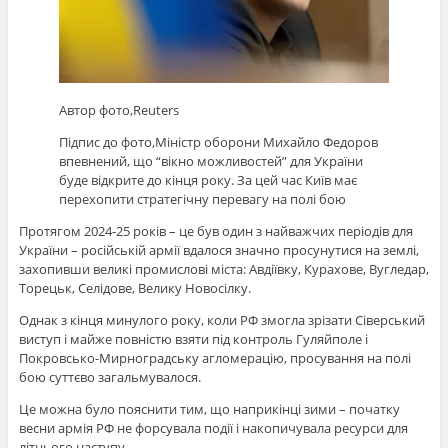
Автор фото,
Reuters
Підпис до фото,
Міністр оборони Михайло Федоров
впевнений, що “вікно можливостей” для України
буде відкрите до кінця року. За цей час Київ має
перехопити стратегічну перевагу на полі бою
Протягом 2024-25 років – це був один з найважчих періодів для
України – російській армії вдалося значно просунутися на землі,
захопивши великі промислові міста: Авдіївку, Курахове, Вугледар,
Торецьк, Селідове, Велику Новосілку.
Однак з кінця минулого року, коли РФ змогла зрізати Сіверський
виступ і майже повністю взяти під контроль Гуляйполе і
Покровсько-Мирноградську агломерацію, просування на полі
бою суттєво загальмувалося.
Це можна було пояснити тим, що наприкінці зими – початку
весни армія РФ не форсувала події і накопичувала ресурси для
літнього наступу.