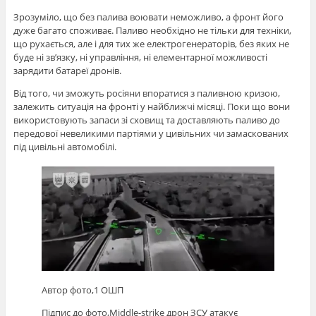
Зрозуміло, що без палива воювати неможливо, а фронт його
дуже багато споживає. Паливо необхідно не тільки для техніки,
що рухається, але і для тих же електрогенераторів, без яких не
буде ні зв’язку, ні управління, ні елементарної можливості
зарядити батареї дронів.
Від того, чи зможуть росіяни впоратися з паливною кризою,
залежить ситуація на фронті у найближчі місяці. Поки що вони
використовують запаси зі сховищ та доставляють паливо до
передової невеликими партіями у цивільних чи замаскованих
під цивільні автомобілі.
Автор фото,
1 ОШП
Підпис до фото,
Middle-strike дрон ЗСУ атакує