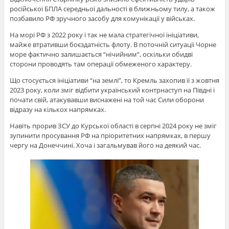
російської БПЛА середньої дальності в ближньому тилу, а також
позбавило РФ зручного засобу для комунікації у військах.
На морі РФ з 2022 року і так не мала стратегічної ініціативи,
майже втративши боєздатність флоту. В поточній ситуації Чорне
море фактично залишається “нічийним”, оскільки обидві
сторони проводять там операції обмеженого характеру.
Що стосується ініціативи “на землі”, то Кремль захопив її з жовтня
2023 року, коли зміг відбити український контрнаступ на Півдні і
почати свій, атакувавши виснажені на той час Сили оборони
відразу на кількох напрямках.
Навіть прорив ЗСУ до Курської області в серпні 2024 року не зміг
зупинити просування РФ на пріоритетних напрямках, в першу
чергу на Донеччині. Хоча і загальмував його на деякий час.