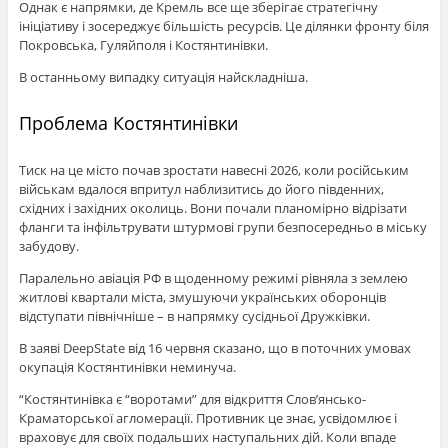
Однак є напрямки, де Кремль все ще зберігає стратегічну
ініціативу і зосереджує більшість ресурсів. Це ділянки фронту біля
Покровська, Гуляйполя і Костянтинівки.
В останньому випадку ситуація найскладніша.
Проблема Костянтинівки
Тиск на це місто почав зростати навесні 2026, коли російським
військам вдалося впритул наблизитись до його південних,
східних і західних околиць. Вони почали планомірно відрізати
фланги та інфільтрувати штурмові групи безпосередньо в міську
забудову.
Паралельно авіація РФ в щоденному режимі рівняла з землею
житлові квартали міста, змушуючи українських оборонців
відступати північніше – в напрямку сусідньої Дружківки.
В заяві DeepState від 16 червня сказано, що в поточних умовах
окупація Костянтинівки неминуча.
“Костянтинівка є “воротами” для відкриття Слов’янсько-
Краматорської агломерації. Противник це знає, усвідомлює і
враховує для своїх подальших наступальних дій. Коли впаде