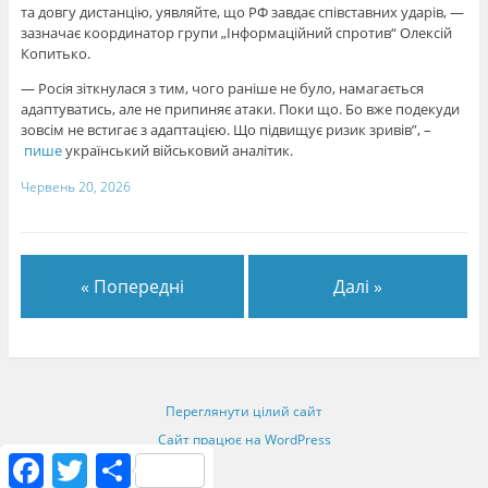
та довгу дистанцію, уявляйте, що РФ завдає співставних ударів, —
зазначає координатор групи „Інформаційний спротив“ Олексій
Копитько.
— Росія зіткнулася з тим, чого раніше не було, намагається
адаптуватись, але не припиняє атаки. Поки що. Бо вже подекуди
зовсім не встигає з адаптацією. Що підвищує ризик зривів”, –
пише
український військовий аналітик.
Червень 20, 2026
« Попередні
Далі »
Переглянути цілий сайт
Сайт працює на WordPress
F
T
S
a
w
h