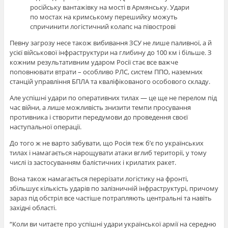
російську вантажівку на мості в Армянську. Удари
по мостах на кримському перешийку можуть
спричинити логістичний колапс на півострові
Певну загрозу несе також вибивання ЗСУ не лише паливної, а й
усієї військової інфраструктури на глибину до 100 км і більше. З
кожним результативним ударом Росії стає все важче
поповнювати втрати – особливо РЛС, систем ППО, наземних
станцій управління БПЛА та кваліфікованого особового складу.
Але успішні удари по оперативних тилах — це ще не перелом під
час війни, а лише можливість знизити темпи просування
противника і створити передумови до проведення своєї
наступальної операції.
До того ж не варто забувати, що Росія теж б’є по українських
тилах і намагається нарощувати атаки вглиб території, у тому
числі із застосуванням балістичних і крилатих ракет.
Вона також намагається перерізати логістику на фронті,
збільшує кількість ударів по залізничній інфраструктурі, причому
зараз під обстріл все частіше потрапляють центральні та навіть
західні області.
“Коли ви читаєте про успішні удари української армії на середню