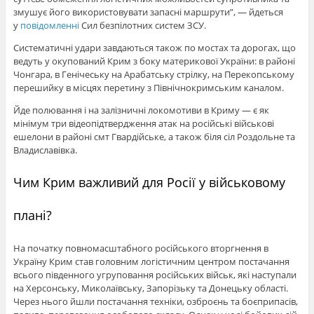
змушує його використовувати запасні маршрути”, — йдеться
у
повідомленні
Сил безпілотних систем ЗСУ.
Систематичні удари завдаються також по мостах та дорогах, що
ведуть у окупований Крим з боку материкової України: в районі
Чонгара, в Генічеську на Арабатську стрілку, на Перекопському
перешийку в місцях перетину з Північнокримським каналом.
Йде полювання і на залізничні локомотиви в Криму — є як
мінімум три відеопідтвердження атак на російські військові
ешелони в районі смт Гвардійське, а також біля сіл Роздольне та
Владиславівка.
Чим Крим важливий для Росії у військовому
плані?
На початку повномасштабного російського вторгнення в
Україну Крим став головним логістичним центром постачання
всього південного угруповання російських військ, які наступали
на Херсонську, Миколаївську, Запорізьку та Донецьку області.
Через нього йшли постачання техніки, озброєнь та боєприпасів,