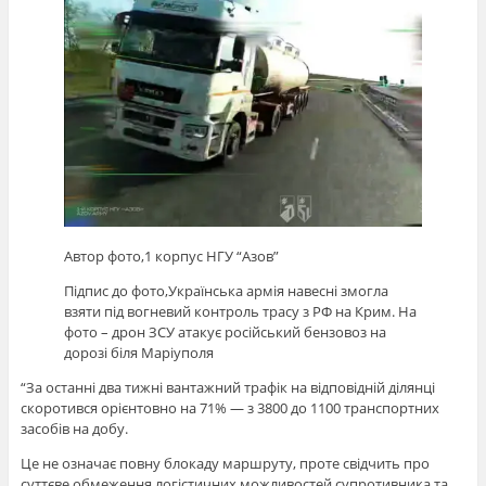
Автор фото,
1 корпус НГУ “Азов”
Підпис до фото,
Українська армія навесні змогла
взяти під вогневий контроль трасу з РФ на Крим. На
фото – дрон ЗСУ атакує російський бензовоз на
дорозі біля Маріуполя
“За останні два тижні вантажний трафік на відповідній ділянці
скоротився орієнтовно на 71% — з 3800 до 1100 транспортних
засобів на добу.
Це не означає повну блокаду маршруту, проте свідчить про
суттєве обмеження логістичних можливостей супротивника та