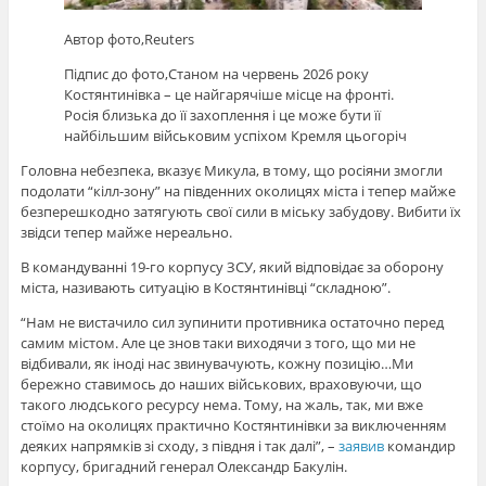
Автор фото,
Reuters
Підпис до фото,
Станом на червень 2026 року
Костянтинівка – це найгарячіше місце на фронті.
Росія близька до її захоплення і це може бути її
найбільшим військовим успіхом Кремля цьогоріч
Головна небезпека, вказує Микула, в тому, що росіяни змогли
подолати “кілл-зону” на південних околицях міста і тепер майже
безперешкодно затягують свої сили в міську забудову. Вибити їх
звідси тепер майже нереально.
В командуванні 19-го корпусу ЗСУ, який відповідає за оборону
міста, називають ситуацію в Костянтинівці “складною”.
“Нам не вистачило сил зупинити противника остаточно перед
самим містом. Але це знов таки виходячи з того, що ми не
відбивали, як іноді нас звинувачують, кожну позицію…Ми
бережно ставимось до наших військових, враховуючи, що
такого людського ресурсу нема. Тому, на жаль, так, ми вже
стоїмо на околицях практично Костянтинівки за виключенням
деяких напрямків зі сходу, з півдня і так далі”, –
заявив
командир
корпусу, бригадний генерал Олександр Бакулін.