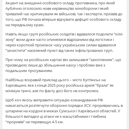
Акцент на знищенні особового складу противника, про який
публічно оголосило нове керівництво міноборони і який
тривалий час критикували як військові, так і експерти, призвів до
того, що РФ почала вперше відчувати дефіцит особового складу
на передньому краю.
Навіть якщо групі російських солдатів і вдавалося подолати “кілл-
зону” вони дуже часто опинялися відрізаними від логістики і
через короткий проміжок часу українським силам вдавалося
“зачистити” населений пункт від таких інфільтрованих груп.
При чому на російських картах він залишався “захопленим”, що
призводило лише до збільшення хаосу і проблем вже з
подальшим просуванням.
Найбільш яскравий приклад цього – місто Куп’янськ на
Харківщині, яке з кінця 2025 року російська армія “брала” як
мінімум тричі, але по факту досі його не контролює.
Щоб хоч якось виправити ситуацію командування РФ
намагається розтягнути оборонні порядки ЗСУ, прориваючись в
шпарини на кордоні в межах Сумської і Харківської областей. У
більшості випадки ці атаки не є масштабними і глибина
“проривів” не перевищує 4-5 км.