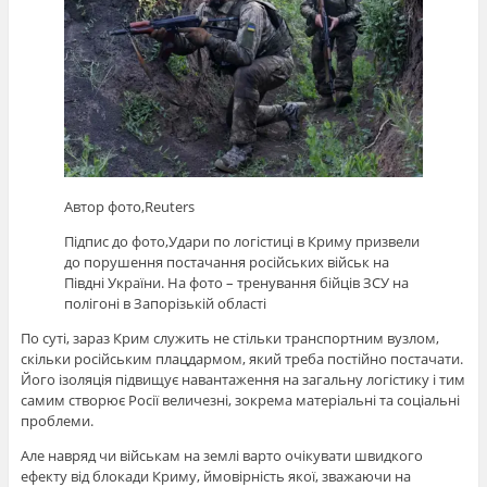
Автор фото,
Reuters
Підпис до фото,
Удари по логістиці в Криму призвели
до порушення постачання російських військ на
Півдні України. На фото – тренування бійців ЗСУ на
полігоні в Запорізькій області
По суті, зараз Крим служить не стільки транспортним вузлом,
скільки російським плацдармом, який треба постійно постачати.
Його ізоляція підвищує навантаження на загальну логістику і тим
самим створює Росії величезні, зокрема матеріальні та соціальні
проблеми.
Але навряд чи військам на землі варто очікувати швидкого
ефекту від блокади Криму, ймовірність якої, зважаючи на