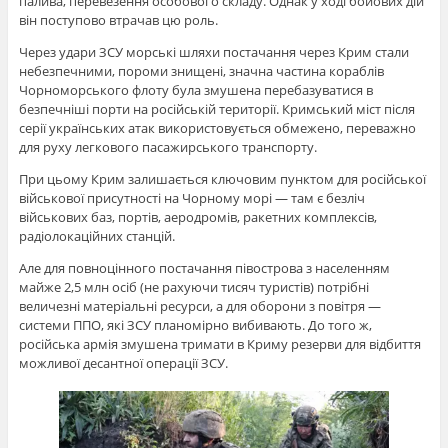
палива, перевезення особового складу. Однак у ході бойових дій
він поступово втрачав цю роль.
Через удари ЗСУ морські шляхи постачання через Крим стали
небезпечними, пороми знищені, значна частина кораблів
Чорноморського флоту була змушена перебазуватися в
безпечніші порти на російській території. Кримський міст після
серії українських атак використовується обмежено, переважно
для руху легкового пасажирського транспорту.
При цьому Крим залишається ключовим пунктом для російської
військової присутності на Чорному морі — там є безліч
військових баз, портів, аеродромів, ракетних комплексів,
радіолокаційних станцій.
Але для повноцінного постачання півострова з населенням
майже 2,5 млн осіб (не рахуючи тисяч туристів) потрібні
величезні матеріальні ресурси, а для оборони з повітря —
системи ППО, які ЗСУ планомірно вибивають. До того ж,
російська армія змушена тримати в Криму резерви для відбиття
можливої ​​десантної операції ЗСУ.