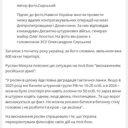
Автор фото,
Сирський
Підпис до фото,
Навесні Україна змогла провести
низку вдалих контратакувальних операцій на межі
Дніпропетровщини і Донеччини. За них відповідав
командувач Десантно-штурмових військ, генерал-
майор Олег Апостол. На фото він разом з
головкомом ЗСУ Олександром Сирським
Загалом з початку року українці, за його словами, звільнили вже
600 кв км території.
Руслан Микула пояснює цю ситуацію на полі бою “виснаженням
російської армії”:
“У росіян в цілому йде повна деградація тактичної ланки. Якщо в
2025 році ми бачили штурмові групи РФ по 10-20 осіб, а в 2024 –
можна було спостерігати навіть колони по 50 осіб, то зараз вони
в штурми ходять одним, іноді двома, піхотинцями…Те що ворог
виснажується це факт. Не можна роками битися в бетонну стіну
головою і не розбити її в кров – це аксіома”.
На виснаження росіян спрацювало і те, що Україна
переорієнтувала філософію своїх дій на полі бою.