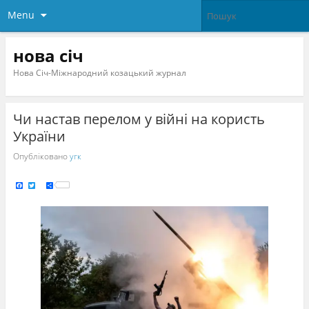
Menu
нова січ
Нова Січ-Міжнародний козацький журнал
Чи настав перелом у війні на користь
України
Опубліковано
угк
F
T
S
a
w
h
c
i
a
e
t
r
b
t
e
o
e
o
r
k