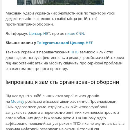
Масовані удари українських безпілотників по території Росії
дедалі сильніше оголюють слабкі місця російської
протиповітряної оборони.
Як інформує
Цензор.НЕТ
, про це
пише CNN
.
Більше новин у
Telegram-каналі Цензор.НЕТ
Тактика України із перевантаження
ППО
великою кількістю
дронів демонструє ефективність, а реакція російських військових
під час останніх атак на Москву свідчить про серйозні проблеми
із захистом повітряного простору.
Імпровізація замість організованої оборони
Під час однієї з найбільших атак українських дронів
на
Москву
російські військові діяли хаотично. Проаналізовані
CNN відеозаписи демонструють, як військовослужбовці
запускають ракети з переносних зенітних комплексів просто з
автомобільних доріг із жвавим рухом. На іншому відео
зафіксовано невдалий запуск ракети ППО, яка не влучила в ціль, а
вразила нафтовий резервуар на околиці столиці РФ.