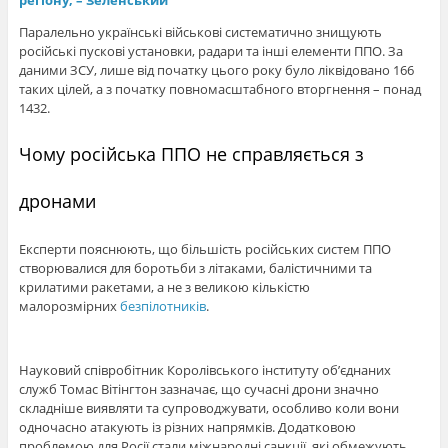
регіону, – Зеленський
Паралельно українські військові систематично знищують
російські пускові установки, радари та інші елементи ППО. За
даними ЗСУ, лише від початку цього року було ліквідовано 166
таких цілей, а з початку повномасштабного вторгнення – понад
1432.
Чому російська ППО не справляється з
дронами
Експерти пояснюють, що більшість російських систем ППО
створювалися для боротьби з літаками, балістичними та
крилатими ракетами, а не з великою кількістю
малорозмірних
безпілотників
.
Науковий співробітник Королівського інституту об’єднаних
служб Томас Вітінгтон зазначає, що сучасні дрони значно
складніше виявляти та супроводжувати, особливо коли вони
одночасно атакують із різних напрямків. Додатковою
проблемою для Росії стали міжнародні санкції, які обмежують