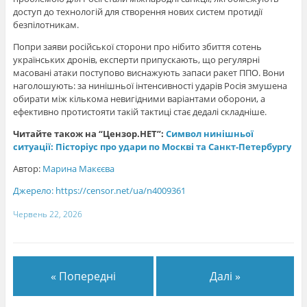
доступ до технологій для створення нових систем протидії
безпілотникам.
Попри заяви російської сторони про нібито збиття сотень
українських дронів, експерти припускають, що регулярні
масовані атаки поступово виснажують запаси ракет ППО. Вони
наголошують: за нинішньої інтенсивності ударів Росія змушена
обирати між кількома невигідними варіантами оборони, а
ефективно протистояти такій тактиці стає дедалі складніше.
Читайте також на “Цензор.НЕТ”:
Символ нинішньої
ситуації: Пісторіус про удари по Москві та Санкт-Петербургу
Автор:
Марина Макєєва
Джерело:
https://censor.net/ua/n4009361
Червень 22, 2026
« Попередні
Далі »