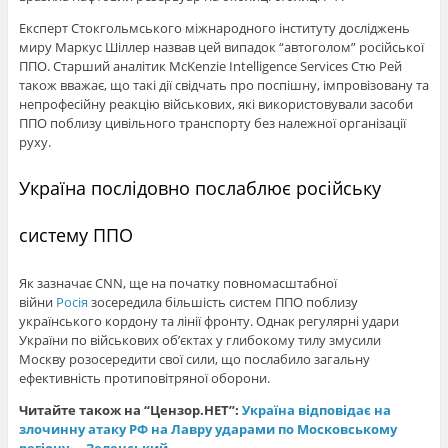
Експерт Стокгольмського міжнародного інституту досліджень
миру Маркус Шіллер назвав цей випадок “автоголом” російської
ППО. Старший аналітик McKenzie Intelligence Services Стю Рей
також вважає, що такі дії свідчать про поспішну, імпровізовану та
непрофесійну реакцію військових, які використовували засоби
ППО поблизу цивільного транспорту без належної організації
руху.
Україна послідовно послаблює російську
систему ППО
Як зазначає CNN, ще на початку повномасштабної
війни
Росія
зосередила більшість систем ППО поблизу
українського кордону та лінії фронту. Однак регулярні удари
України по військових об’єктах у глибокому тилу змусили
Москву розосередити свої сили, що послабило загальну
ефективність протиповітряної оборони.
Читайте також на “Цензор.НЕТ”:
Україна відповідає на
злочинну атаку РФ на Лавру ударами по Московському