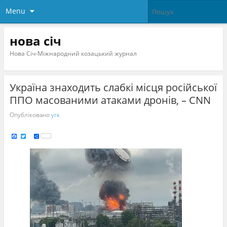
Menu
нова січ
Нова Січ-Міжнародний козацький журнал
Україна знаходить слабкі місця російської
ППО масованими атаками дронів, – CNN
Опубліковано
угк
F
T
S
a
w
h
c
i
a
e
t
r
b
t
e
o
e
o
r
k