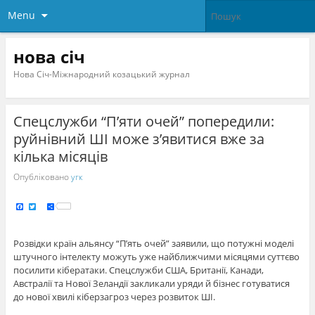
Menu
нова січ
Нова Січ-Міжнародний козацький журнал
Спецслужби “П’яти очей” попередили:
руйнівний ШІ може з’явитися вже за
кілька місяців
Опубліковано
угк
F
T
S
a
w
h
c
i
a
e
t
r
b
t
e
o
e
Розвідки країн альянсу “П’ять очей” заявили, що потужні моделі
o
r
k
штучного інтелекту можуть уже найближчими місяцями суттєво
посилити кібератаки. Спецслужби США, Британії, Канади,
Австралії та Нової Зеландії закликали уряди й бізнес готуватися
до нової хвилі кіберзагроз через розвиток ШІ.