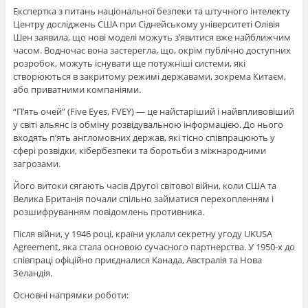
Експертка з питань національної безпеки та штучного інтелекту
Центру досліджень США при Сіднейському університеті Олівія
Шен заявила, що нові моделі можуть з’явитися вже найближчим
часом. Водночас вона застерегла, що, окрім публічно доступних
розробок, можуть існувати ще потужніші системи, які
створюються в закритому режимі державами, зокрема Китаєм,
або приватними компаніями.
“П’ять очей” (Five Eyes, FVEY) — це найстаріший і найвпливовіший
у світі альянс із обміну розвідувальною інформацією. До нього
входять п’ять англомовних держав, які тісно співпрацюють у
сфері розвідки, кібербезпеки та боротьби з міжнародними
загрозами.
Його витоки сягають часів Другої світової війни, коли США та
Велика Британія почали спільно займатися перехопленням і
розшифруванням повідомлень противника.
Після війни, у 1946 році, країни уклали секретну угоду UKUSA
Agreement, яка стала основою сучасного партнерства. У 1950-х до
співпраці офіційно приєдналися Канада, Австралія та Нова
Зеландія.
Основні напрямки роботи: