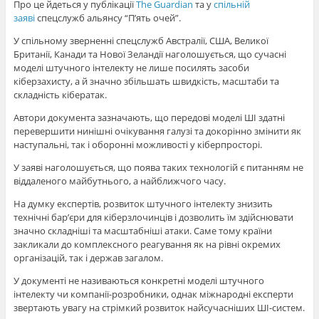
Про це йдеться у публікації
The Guardian
та у
спільній
заяві
спецслужб альянсу “П’ять очей”.
У спільному зверненні спецслужб Австралії, США, Великої
Британії, Канади та Нової Зеландії наголошується, що сучасні
моделі штучного інтелекту не лише посилять засоби
кіберзахисту, а й значно збільшать швидкість, масштаби та
складність кібератак.
Автори документа зазначають, що передові моделі ШІ здатні
перевершити нинішні очікування галузі та докорінно змінити як
наступальні, так і оборонні можливості у кіберпросторі.
У заяві наголошується, що поява таких технологій є питанням не
віддаленого майбутнього, а найближчого часу.
На думку експертів, розвиток штучного інтелекту знизить
технічні бар’єри для кіберзлочинців і дозволить їм здійснювати
значно складніші та масштабніші атаки. Саме тому країни
закликали до комплексного реагування як на рівні окремих
організацій, так і держав загалом.
У документі не називаються конкретні моделі штучного
інтелекту чи компанії-розробники, однак міжнародні експерти
звертають увагу на стрімкий розвиток найсучасніших ШІ-систем.